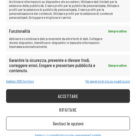
Archiviare informazioni su dispositivo e/o accedervi, Utilizzare dati limitati per la
selezione della pubblicità, Creare profili per la pubblicità personalizzata, Utilizzare
profili per la selezione di pubblicità personalizzata, Creare profili per la
personalizzazione dei contenuti, Utilizzare profili per la selezione di contenuti
personalizzati, Sviluppare e migliorare i servizi.
Funzionalità
Sempre attivo
Abbinare e combinare dati provenienti da altre fonti di dati, Collegare
diversi dispositivi, Identificare i dispositivi in base alle informazioni
trasmesse automaticamente.
Garantire la sicurezza, prevenire e rilevare frodi,
correggere errori, Erogare e presentare pubblicità e
Sempre attivo
contenuto.
Gestisci 1129 fornitori
Per saperne di più su questi scopi
ACCETTARE
RIFIUTARE
Gestisci le opzioni
INFORMAZIONE
Gestisci i cookie
Politica sulla riservatezza
Contatto