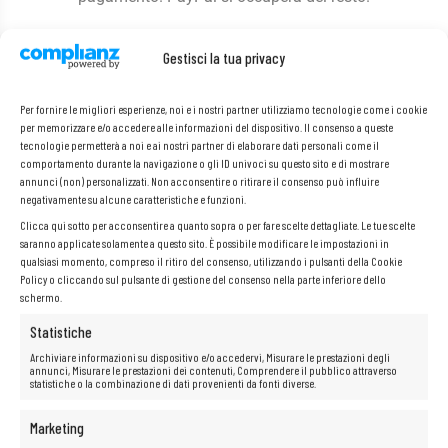
Gestisci la tua privacy
Per fornire le migliori esperienze, noi e i nostri partner utilizziamo tecnologie come i cookie
per memorizzare e/o accedere alle informazioni del dispositivo. Il consenso a queste
tecnologie permetterà a noi e ai nostri partner di elaborare dati personali come il
comportamento durante la navigazione o gli ID univoci su questo sito e di mostrare
annunci (non) personalizzati. Non acconsentire o ritirare il consenso può influire
negativamente su alcune caratteristiche e funzioni.
Clicca qui sotto per acconsentire a quanto sopra o per fare scelte dettagliate. Le tue scelte
saranno applicate solamente a questo sito. È possibile modificare le impostazioni in
qualsiasi momento, compreso il ritiro del consenso, utilizzando i pulsanti della Cookie
Policy o cliccando sul pulsante di gestione del consenso nella parte inferiore dello
schermo.
Statistiche
Archiviare informazioni su dispositivo e/o accedervi, Misurare le prestazioni degli
annunci, Misurare le prestazioni dei contenuti, Comprendere il pubblico attraverso
statistiche o la combinazione di dati provenienti da fonti diverse.
Pagamento con carta o
contrassegno
Marketing