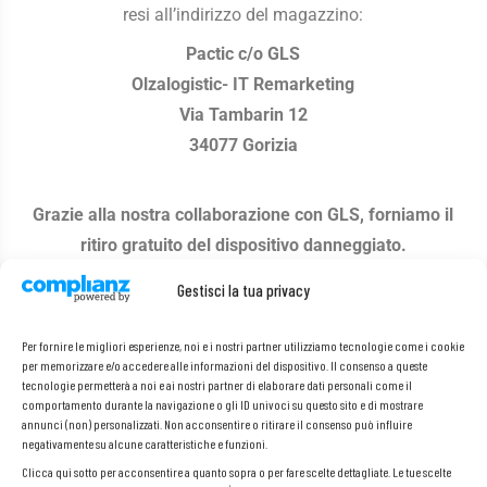
resi all’indirizzo del magazzino:
Pactic c/o GLS
Olzalogistic- IT Remarketing
Via Tambarin 12
34077 Gorizia
Grazie alla nostra collaborazione con GLS, forniamo il
ritiro gratuito del dispositivo danneggiato.
Dopo aver compilato il modulo di reclamo a fondo
Gestisci la tua privacy
pagina, ti contatteremo via e-mail per concordare una
data conveniente per il ritiro del dispositivo
Per fornire le migliori esperienze, noi e i nostri partner utilizziamo tecnologie come i cookie
per memorizzare e/o accedere alle informazioni del dispositivo. Il consenso a queste
danneggiato.
tecnologie permetterà a noi e ai nostri partner di elaborare dati personali come il
comportamento durante la navigazione o gli ID univoci su questo sito e di mostrare
annunci (non) personalizzati. Non acconsentire o ritirare il consenso può influire
negativamente su alcune caratteristiche e funzioni.
Modulo reclamo attrezzature
Clicca qui sotto per acconsentire a quanto sopra o per fare scelte dettagliate. Le tue scelte