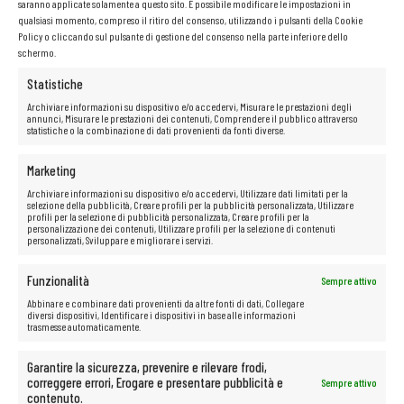
saranno applicate solamente a questo sito. È possibile modificare le impostazioni in
qualsiasi momento, compreso il ritiro del consenso, utilizzando i pulsanti della Cookie
Policy o cliccando sul pulsante di gestione del consenso nella parte inferiore dello
Nome e cognome
*
schermo.
Statistiche
Archiviare informazioni su dispositivo e/o accedervi, Misurare le prestazioni degli
annunci, Misurare le prestazioni dei contenuti, Comprendere il pubblico attraverso
statistiche o la combinazione di dati provenienti da fonti diverse.
Marketing
Indirizzo email
*
Archiviare informazioni su dispositivo e/o accedervi, Utilizzare dati limitati per la
selezione della pubblicità, Creare profili per la pubblicità personalizzata, Utilizzare
profili per la selezione di pubblicità personalizzata, Creare profili per la
personalizzazione dei contenuti, Utilizzare profili per la selezione di contenuti
personalizzati, Sviluppare e migliorare i servizi.
Numero di telefono
*
Funzionalità
Sempre attivo
Abbinare e combinare dati provenienti da altre fonti di dati, Collegare
diversi dispositivi, Identificare i dispositivi in base alle informazioni
trasmesse automaticamente.
Garantire la sicurezza, prevenire e rilevare frodi,
Data di acquisto
correggere errori, Erogare e presentare pubblicità e
Sempre attivo
contenuto.