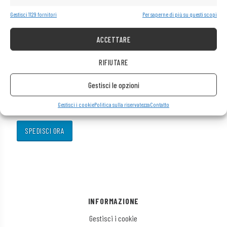
Gestisci 1129 fornitori
Per saperne di più su questi scopi
Breve descrizione del guasto
*
ACCETTARE
RIFIUTARE
Gestisci le opzioni
Gestisci i cookie
Politica sulla riservatezza
Contatto
INFORMAZIONE
Gestisci i cookie