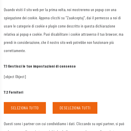
service
Quando visiti il sito web per la prima volta, noi mostreremo un popup con una
varie
spiegazione dei cookie. Appena clicchi su "Zaakceptuj", dai il permesso a noi di
usare le categorie di cookie e plugin come descritto in questa dichiarazione
relativa ai popup e cookie. Puoi disabilitare i cookie attraverso il tuo browser, ma
prendi in considerazione, che il nostro sito web potrebbe non funzionare più
correttamente.
7.1 Gestisci le tue impostazioni di consenso
[object Object]
7.2 Fornitori
SELEZIONA TUTTO
DESELEZIONA TUTTI
Questi sono i partner con cui condividiamo i dati. Cliccando su ogni partner, si può