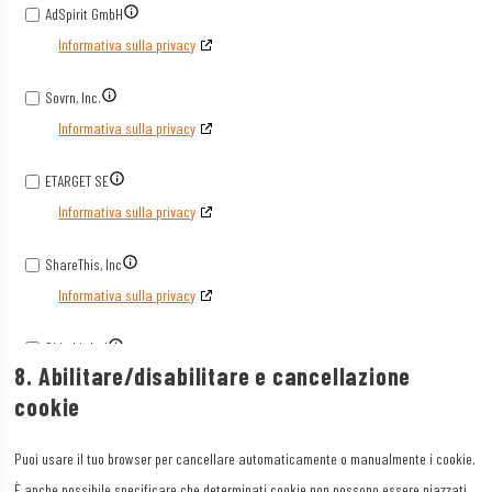
AdSpirit GmbH
Informativa sulla privacy
Sovrn, Inc.
Informativa sulla privacy
ETARGET SE
Informativa sulla privacy
ShareThis, Inc
Informativa sulla privacy
Skimbit Ltd
8. Abilitare/disabilitare e cancellazione
Informativa sulla privacy
cookie
ADMAN - Phaistos Networks, S.A.
Puoi usare il tuo browser per cancellare automaticamente o manualmente i cookie.
Informativa sulla privacy
È anche possibile specificare che determinati cookie non possono essere piazzati.