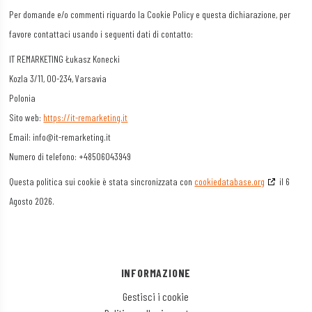
Per domande e/o commenti riguardo la Cookie Policy e questa dichiarazione, per
Rich Audience Technologies SLU
favore contattaci usando i seguenti dati di contatto:
Informativa sulla privacy
IT REMARKETING Łukasz Konecki
Kozla 3/11, 00-234, Varsavia
LiveIntent Inc.
Polonia
Informativa sulla privacy
Sito web:
https://it-remarketing.it
ADman Interactive SLU
Email:
info@it-remarketing.it
Informativa sulla privacy
Numero di telefono: +48506043949
Questa politica sui cookie è stata sincronizzata con
cookiedatabase.org
il 6
LIFT DSP LIMITED
Agosto 2026.
Informativa sulla privacy
Syn Technologies, LLC
Informativa sulla privacy
INFORMAZIONE
Bombora Inc.
Gestisci i cookie
Informativa sulla privacy