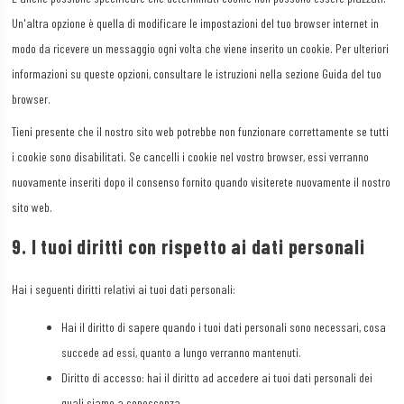
Confiant Inc.
Un'altra opzione è quella di modificare le impostazioni del tuo browser internet in
Informativa sulla privacy
modo da ricevere un messaggio ogni volta che viene inserito un cookie. Per ulteriori
informazioni su queste opzioni, consultare le istruzioni nella sezione Guida del tuo
RATEGAIN ADARA INC
browser.
Informativa sulla privacy
Tieni presente che il nostro sito web potrebbe non funzionare correttamente se tutti
Rakuten Marketing LLC
i cookie sono disabilitati. Se cancelli i cookie nel vostro browser, essi verranno
Informativa sulla privacy
nuovamente inseriti dopo il consenso fornito quando visiterete nuovamente il nostro
sito web.
Nano Interactive Group Ltd.
9. I tuoi diritti con rispetto ai dati personali
Informativa sulla privacy
Hai i seguenti diritti relativi ai tuoi dati personali:
M32 Connect Inc
Informativa sulla privacy
Hai il diritto di sapere quando i tuoi dati personali sono necessari, cosa
succede ad essi, quanto a lungo verranno mantenuti.
Comscore B.V.
Diritto di accesso: hai il diritto ad accedere ai tuoi dati personali dei
Informativa sulla privacy
quali siamo a conoscenza.