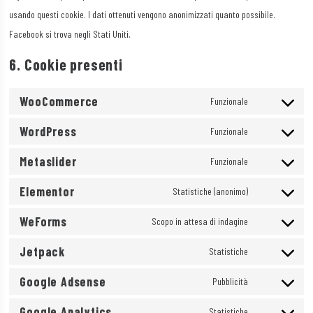
usando questi cookie. I dati ottenuti vengono anonimizzati quanto possibile.
Facebook si trova negli Stati Uniti.
6. Cookie presenti
WooCommerce
Funzionale
Consent
WordPress
to
Funzionale
Consent
service
Metaslider
to
Funzionale
woocommerce
Consent
service
Elementor
to
Statistiche (anonimo)
wordpress
Consent
service
WeForms
to
Scopo in attesa di indagine
metaslider
Consent
service
Jetpack
to
Statistiche
elementor
Consent
service
Google Adsense
to
Pubblicità
weforms
Consent
service
Google Analytics
to
Statistiche