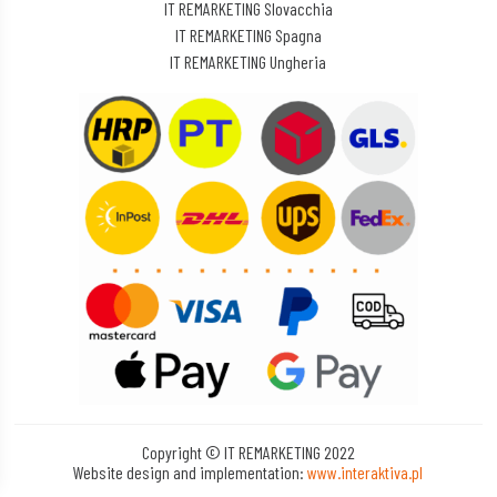
Informativa sulla privacy
IT REMARKETING Slovacchia
IT REMARKETING Spagna
Triton Digital Canada Inc.
IT REMARKETING Ungheria
Informativa sulla privacy
twiago GmbH
Informativa sulla privacy
ERMES
Informativa sulla privacy
Converge-Digital
Informativa sulla privacy
Onnetwork Sp. z o.o.
Informativa sulla privacy
Copyright © IT REMARKETING 2022
Website design and implementation:
www.interaktiva.pl
Wunderkind Corporation