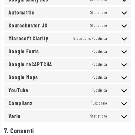
jetpack
Consent
service
Automattic
to
Statistiche
google-
Consent
service
adsense
Sourcebuster JS
to
Statistiche
google-
Consent
service
analytics
Microsoft Clarity
to
Statistiche, Pubblicità
automattic
Consent
service
Google Fonts
to
Pubblicità
sourcebuster-
Consent
service
js
Google reCAPTCHA
to
Pubblicità
microsoft-
Consent
service
clarity
Google Maps
to
Pubblicità
google-
Consent
service
fonts
YouTube
to
Pubblicità
google-
Consent
service
recaptcha
Complianz
to
Funzionale
google-
Consent
service
maps
Varie
to
Statistiche
youtube
Consent
service
to
7. Consenti
complianz