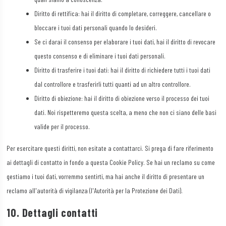
Diritto di rettifica: hai il diritto di completare, correggere, cancellare o
PulsePoint, Inc.
bloccare i tuoi dati personali quando lo desideri.
Informativa sulla privacy
Se ci darai il consenso per elaborare i tuoi dati, hai il diritto di revocare
Genius Sports UK Limited
questo consenso e di eliminare i tuoi dati personali.
Informativa sulla privacy
Diritto di trasferire i tuoi dati: hai il diritto di richiedere tutti i tuoi dati
dal controllore e trasferirli tutti quanti ad un altro controllore.
Teroa S.A.
Diritto di obiezione: hai il diritto di obiezione verso il processo dei tuoi
Informativa sulla privacy
dati. Noi rispetteremo questa scelta, a meno che non ci siano delle basi
valide per il processo.
SCOPE3 SAS
Informativa sulla privacy
Per esercitare questi diritti, non esitate a contattarci. Si prega di fare riferimento
ai dettagli di contatto in fondo a questa Cookie Policy. Se hai un reclamo su come
LiveRamp
gestiamo i tuoi dati, vorremmo sentirti, ma hai anche il diritto di presentare un
Informativa sulla privacy
reclamo all'autorità di vigilanza (l'Autorità per la Protezione dei Dati).
Fifty Technology Limited
10. Dettagli contatti
Informativa sulla privacy