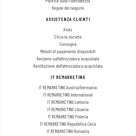
Politica sulla riservatezza
Regole del negozio
Bidtellect, Inc
ASSISTENZA CLIENTI
Informativa sulla privacy
Aiuto
Circa la società
Adssets AB
Consegna
Informativa sulla privacy
Metodi di pagamento disponibili
Reclamo sull’attrezzatura acquistata
ARMIS SAS
Restituzione dell’attrezzatura acquistata
Informativa sulla privacy
IT REMARKETING
Mindlytix SAS
IT REMARKETING Austria/Germania
Informativa sulla privacy
IT REMARKETING International
IT REMARKETING Lettonia
M.D. Primis Technologies Ltd.
IT REMARKETING Lituania
Informativa sulla privacy
IT REMARKETING Polonia
IT REMARKETING Repubblica Ceca
Rockerbox, Inc
IT REMARKETING Romania