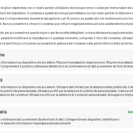
le migliori esperienze, noi e i nostri partner utilizziamo tecnologie come i cookie per memorizzare e/
ioni del dispositivo. Il consenso a queste tecnologie permetterà a noi e ai nostri partner di elaborare 
me il comportamento durante la navigazione o gli ID univoci su questo sito e di mostrare annunci (n
ti. Non acconsentire o ritirare il consenso può influire negativamente su alcune caratteristiche e funzi
otto per acconsentire a quanto sopra o per fare scelte dettagliate. Le tue scelte saranno applicate sola
3.3
 È possibile modificare le impostazioni in qualsiasi momento, compreso il ritiro del consenso, utilizzan
la Cookie Policy o cliccando sul pulsante di gestione del consenso nella parte inferiore dello schermo
che
Non è stato trovato nessun prodotto che corrisponde alla t
 informazioni su dispositivo e/o accedervi, Misurare le prestazioni degli annunci, Misurare le prestazio
 Comprendere il pubblico attraverso statistiche o la combinazione di dati provenienti da fonti diverse
ng
 informazioni su dispositivo e/o accedervi, Utilizzare dati limitati per la selezione della pubblicità, Cre
 la pubblicità personalizzata, Utilizzare profili per la selezione di pubblicità personalizzata, Creare profi
zazione dei contenuti, Utilizzare profili per la selezione di contenuti personalizzati, Sviluppare e miglio
lità
Sem
 combinare dati provenienti da altre fonti di dati, Collegare diversi dispositivi, Identificare i
i in base alle informazioni trasmesse automaticamente.