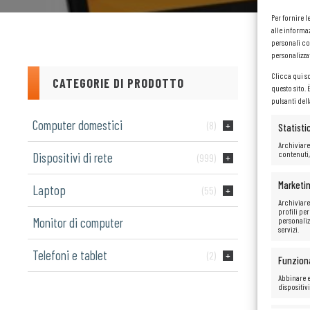
Per fornire 
alle informaz
personali co
personalizza
Clicca qui s
1
CATEGORIE DI PRODOTTO
questo sito.
pulsanti del
Computer domestici
(8)
Statisti
Archiviare
contenuti,
Dispositivi di rete
(999)
Marketi
Laptop
(55)
Archiviare
profili per
Monitor di computer
personaliz
servizi.
Telefoni e tablet
(2)
Funziona
Abbinare e
dispositiv