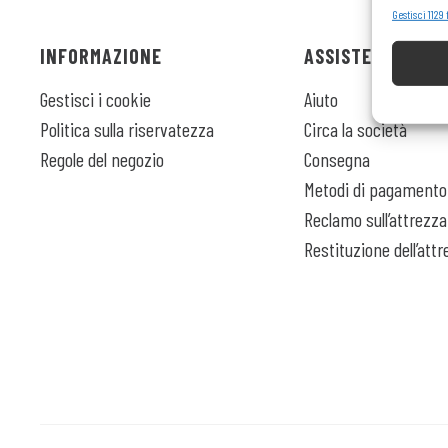
Garantir
Gestisci 1129 
presenta
INFORMAZIONE
ASSISTENZA CLIE
Gestisci i cookie
Aiuto
Politica sulla riservatezza
Circa la società
Regole del negozio
Consegna
Metodi di pagamento 
Reclamo sull’attrezz
Restituzione dell’att