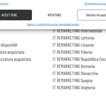
e la sicurezza, prevenire e rilevare frodi, correggere errori, Erogare e
fornitori
Per saperne di più su
Sem
re pubblicità e contenuto.
NTI
IT REMARKETING
ACCETTARE
RIFIUTARE
Gestisci le opz
IT REMARKETING Austria/German
Gestisci i cookie
Politica sulla riservatezza
Contatto
IT REMARKETING International
IT REMARKETING Lettonia
disponibili
IT REMARKETING Lituania
atura acquistata
IT REMARKETING Polonia
rezzatura acquistata
IT REMARKETING Repubblica Cec
IT REMARKETING Romania
IT REMARKETING Slovacchia
IT REMARKETING Spagna
IT REMARKETING Ungheria