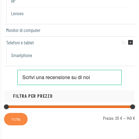
HP
Lenovo
Monitor di computer
Telefoni e tablet
(2)
Smartphone
FILTRA PER PREZZO
Pr
Pr
Prezzo:
20 €
—
140 €
FILTRA
Mi
Ma