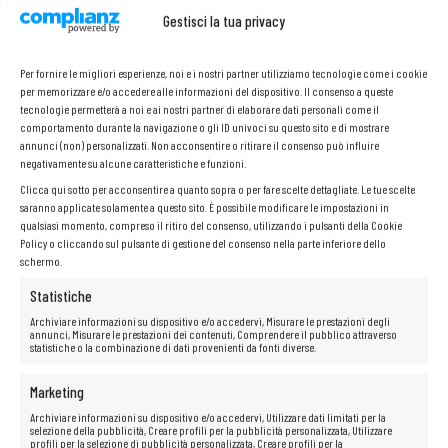
Gestisci la tua privacy
AGGIUNGI AL CARRELLO
Per fornire le migliori esperienze, noi e i nostri partner utilizziamo tecnologie come i cookie
per memorizzare e/o accedere alle informazioni del dispositivo. Il consenso a queste
Guide per server Brocade 49-1000045-02 49-
tecnologie permetterà a noi e ai nostri partner di elaborare dati personali come il
1000044-02 Sinistra Destra
comportamento durante la navigazione o gli ID univoci su questo sito e di mostrare
annunci (non) personalizzati. Non acconsentire o ritirare il consenso può influire
67,00
€
negativamente su alcune caratteristiche e funzioni.
Clicca qui sotto per acconsentire a quanto sopra o per fare scelte dettagliate. Le tue scelte
saranno applicate solamente a questo sito. È possibile modificare le impostazioni in
qualsiasi momento, compreso il ritiro del consenso, utilizzando i pulsanti della Cookie
Policy o cliccando sul pulsante di gestione del consenso nella parte inferiore dello
schermo.
Statistiche
Archiviare informazioni su dispositivo e/o accedervi, Misurare le prestazioni degli
annunci, Misurare le prestazioni dei contenuti, Comprendere il pubblico attraverso
statistiche o la combinazione di dati provenienti da fonti diverse.
AGGIUNGI AL CARRELLO
Marketing
Archiviare informazioni su dispositivo e/o accedervi, Utilizzare dati limitati per la
selezione della pubblicità, Creare profili per la pubblicità personalizzata, Utilizzare
profili per la selezione di pubblicità personalizzata, Creare profili per la