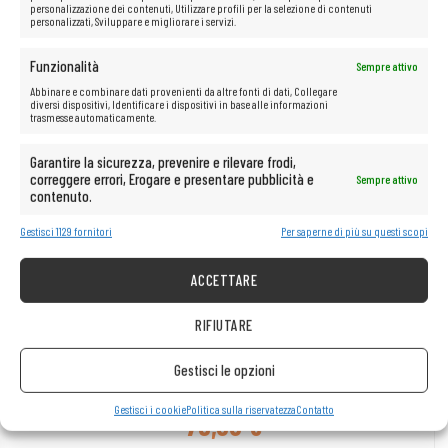
Guide per server Dell 0TC957 0YY194 con braccio
personalizzazione dei contenuti, Utilizzare profili per la selezione di contenuti
personalizzati, Sviluppare e migliorare i servizi.
per la gestione dei cavi
57,00
€
Funzionalità
Sempre attivo
Abbinare e combinare dati provenienti da altre fonti di dati, Collegare
diversi dispositivi, Identificare i dispositivi in base alle informazioni
trasmesse automaticamente.
Garantire la sicurezza, prevenire e rilevare frodi,
correggere errori, Erogare e presentare pubblicità e
Sempre attivo
contenuto.
Gestisci 1129 fornitori
Per saperne di più su questi scopi
ACCETTARE
AGGIUNGI AL CARRELLO
RIFIUTARE
Guide per server EMC 042-009-736 042-009-734
Gestisci le opzioni
Sinistra Destra per DD4500 DD7200
Gestisci i cookie
Politica sulla riservatezza
Contatto
79,00
€