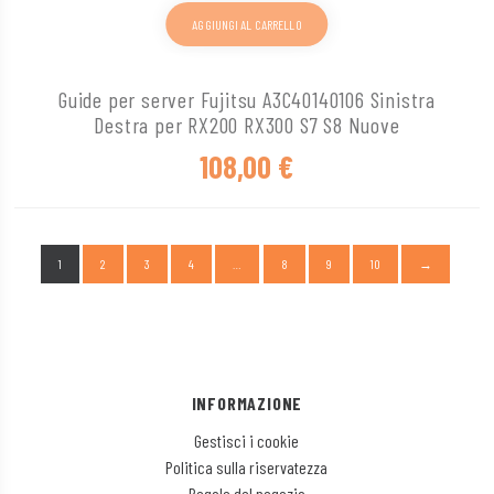
AGGIUNGI AL CARRELLO
Guide per server Fujitsu A3C40140106 Sinistra
Destra per RX200 RX300 S7 S8 Nuove
108,00
€
1
2
3
4
…
8
9
10
→
INFORMAZIONE
Gestisci i cookie
Politica sulla riservatezza
Regole del negozio