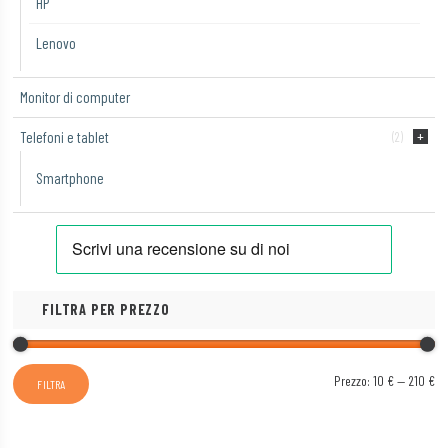
HP
Lenovo
Monitor di computer
Telefoni e tablet
(2)
Smartphone
FILTRA PER PREZZO
Pr
Pr
Prezzo:
10 €
—
210 €
FILTRA
Mi
Ma