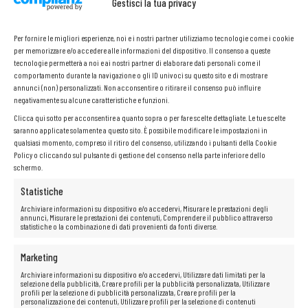
Gestisci la tua privacy
AGGIUNGI AL CARRELLO
Per fornire le migliori esperienze, noi e i nostri partner utilizziamo tecnologie come i cookie
per memorizzare e/o accedere alle informazioni del dispositivo. Il consenso a queste
tecnologie permetterà a noi e ai nostri partner di elaborare dati personali come il
10x Brocade GBIC 57-1000012-01 8G SW 150m FC
comportamento durante la navigazione o gli ID univoci su questo sito e di mostrare
SFP+ Transceiver
annunci (non) personalizzati. Non acconsentire o ritirare il consenso può influire
negativamente su alcune caratteristiche e funzioni.
33,00
€
Clicca qui sotto per acconsentire a quanto sopra o per fare scelte dettagliate. Le tue scelte
saranno applicate solamente a questo sito. È possibile modificare le impostazioni in
qualsiasi momento, compreso il ritiro del consenso, utilizzando i pulsanti della Cookie
Policy o cliccando sul pulsante di gestione del consenso nella parte inferiore dello
schermo.
Statistiche
Archiviare informazioni su dispositivo e/o accedervi, Misurare le prestazioni degli
annunci, Misurare le prestazioni dei contenuti, Comprendere il pubblico attraverso
statistiche o la combinazione di dati provenienti da fonti diverse.
Marketing
AGGIUNGI AL CARRELLO
Archiviare informazioni su dispositivo e/o accedervi, Utilizzare dati limitati per la
selezione della pubblicità, Creare profili per la pubblicità personalizzata, Utilizzare
profili per la selezione di pubblicità personalizzata, Creare profili per la
personalizzazione dei contenuti, Utilizzare profili per la selezione di contenuti