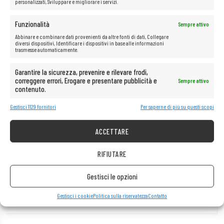
10x Brocade GBIC 57-1000117-01 8G SW 850nm FC
personalizzati, Sviluppare e migliorare i servizi.
SFP+ Ricetrasmettitore in fibra ottica
Funzionalità
Sempre attivo
29,00
€
Abbinare e combinare dati provenienti da altre fonti di dati, Collegare
diversi dispositivi, Identificare i dispositivi in base alle informazioni
trasmesse automaticamente.
Garantire la sicurezza, prevenire e rilevare frodi,
correggere errori, Erogare e presentare pubblicità e
Sempre attivo
contenuto.
Gestisci 1129 fornitori
Per saperne di più su questi scopi
ACCETTARE
AGGIUNGI AL CARRELLO
RIFIUTARE
10x OptoMark GBIC SPP-SR-J SFP+ 10G 850nm
300m
Gestisci le opzioni
53,00
€
Gestisci i cookie
Politica sulla riservatezza
Contatto