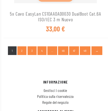
5x Cavo EasyLan CS1OAADAD0030 DualBoot Cat.6A
ISO/IEC 3 m Nuovo
33,00
€
1
2
3
4
…
46
47
48
→
INFORMAZIONE
Gestisci i cookie
Politica sulla riservatezza
Regole del negozio