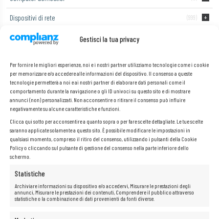
Dispositivi di rete
(999)
Laptop
(55)
Gestisci la tua privacy
Monitor di computer
Per fornire le migliori esperienze, noi e i nostri partner utilizziamo tecnologie come i cookie
per memorizzare e/o accedere alle informazioni del dispositivo. Il consenso a queste
Telefoni e tablet
(2)
tecnologie permetterà a noi e ai nostri partner di elaborare dati personali come il
comportamento durante la navigazione o gli ID univoci su questo sito e di mostrare
annunci (non) personalizzati. Non acconsentire o ritirare il consenso può influire
negativamente su alcune caratteristiche e funzioni.
Dell 3070 Tiny i5-9500T 16 GB 256
Clicca qui sotto per acconsentire a quanto sopra o per fare scelte dettagliate. Le tue scelte
saranno applicate solamente a questo sito. È possibile modificare le impostazioni in
SSD WIN11
qualsiasi momento, compreso il ritiro del consenso, utilizzando i pulsanti della Cookie
Policy o cliccando sul pulsante di gestione del consenso nella parte inferiore dello
schermo.
Non è stato trovato nessun prodotto che corrisponde alla tua
Statistiche
selezione.
Archiviare informazioni su dispositivo e/o accedervi, Misurare le prestazioni degli
annunci, Misurare le prestazioni dei contenuti, Comprendere il pubblico attraverso
statistiche o la combinazione di dati provenienti da fonti diverse.