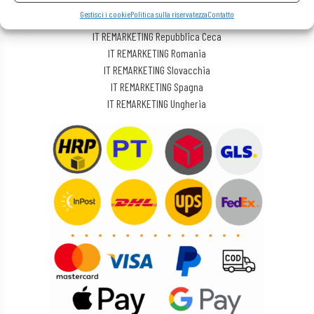
IT REMARKETING Lituania
Gestisci i cookie
Politica sulla riservatezza
Contatto
IT REMARKETING Polonia
IT REMARKETING Repubblica Ceca
IT REMARKETING Romania
IT REMARKETING Slovacchia
IT REMARKETING Spagna
IT REMARKETING Ungheria