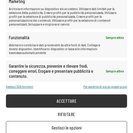
Marketing
Archiviare informazioni su dispositivo e/o accedervi, Utilizzare dati limitati per la
INFORMAZIONE
selezione della pubblicità, Creare profili per la pubblicità personalizzata, Utilizzare
profili per la selezione di pubblicità personalizzata, Creare profili per la
Gestisci i cookie
personalizzazione dei contenuti, Utilizzare profili per la selezione di contenuti
personalizzati, Sviluppare e migliorare i servizi.
Politica sulla riservatezza
Regole del negozio
Funzionalità
Sempre attivo
Abbinare e combinare dati provenienti da altre fonti di dati, Collegare
ASSISTENZA CLIENTI
diversi dispositivi, Identificare i dispositivi in base alle informazioni
trasmesse automaticamente.
Aiuto
Circa la società
Garantire la sicurezza, prevenire e rilevare frodi,
Consegna
correggere errori, Erogare e presentare pubblicità e
Sempre attivo
contenuto.
Metodi di pagamento disponibili
Reclamo sull’attrezzatura acquistata
Gestisci 1129 fornitori
Per saperne di più su questi scopi
Restituzione dell’attrezzatura acquistata
ACCETTARE
IT REMARKETING
IT REMARKETING Austria/Germania
RIFIUTARE
IT REMARKETING International
IT REMARKETING Lettonia
Gestisci le opzioni