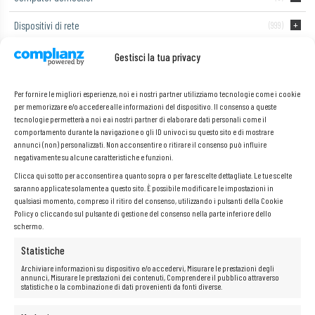
Dispositivi di rete
(999)
Laptop
(55)
Gestisci la tua privacy
Monitor di computer
Per fornire le migliori esperienze, noi e i nostri partner utilizziamo tecnologie come i cookie
per memorizzare e/o accedere alle informazioni del dispositivo. Il consenso a queste
Telefoni e tablet
(2)
tecnologie permetterà a noi e ai nostri partner di elaborare dati personali come il
comportamento durante la navigazione o gli ID univoci su questo sito e di mostrare
annunci (non) personalizzati. Non acconsentire o ritirare il consenso può influire
negativamente su alcune caratteristiche e funzioni.
Dell Latitude 5580 i5-7440HQ/8
Clicca qui sotto per acconsentire a quanto sopra o per fare scelte dettagliate. Le tue scelte
saranno applicate solamente a questo sito. È possibile modificare le impostazioni in
GB/1 TB SSD
qualsiasi momento, compreso il ritiro del consenso, utilizzando i pulsanti della Cookie
Policy o cliccando sul pulsante di gestione del consenso nella parte inferiore dello
schermo.
Non è stato trovato nessun prodotto che corrisponde alla tua
Statistiche
selezione.
Archiviare informazioni su dispositivo e/o accedervi, Misurare le prestazioni degli
annunci, Misurare le prestazioni dei contenuti, Comprendere il pubblico attraverso
statistiche o la combinazione di dati provenienti da fonti diverse.