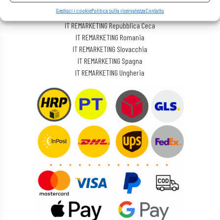
IT REMARKETING Lituania
Gestisci i cookie
Politica sulla riservatezza
Contatto
IT REMARKETING Polonia
IT REMARKETING Repubblica Ceca
IT REMARKETING Romania
IT REMARKETING Slovacchia
IT REMARKETING Spagna
IT REMARKETING Ungheria