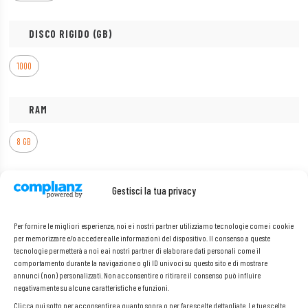
DISCO RIGIDO (GB)
1000
RAM
8 GB
DIAGONALE DELLO SCHERMO
Gestisci la tua privacy
15.6
Per fornire le migliori esperienze, noi e i nostri partner utilizziamo tecnologie come i cookie
per memorizzare e/o accedere alle informazioni del dispositivo. Il consenso a queste
tecnologie permetterà a noi e ai nostri partner di elaborare dati personali come il
PROCESSORE
comportamento durante la navigazione o gli ID univoci su questo sito e di mostrare
annunci (non) personalizzati. Non acconsentire o ritirare il consenso può influire
negativamente su alcune caratteristiche e funzioni.
Intel Core i5
Clicca qui sotto per acconsentire a quanto sopra o per fare scelte dettagliate. Le tue scelte