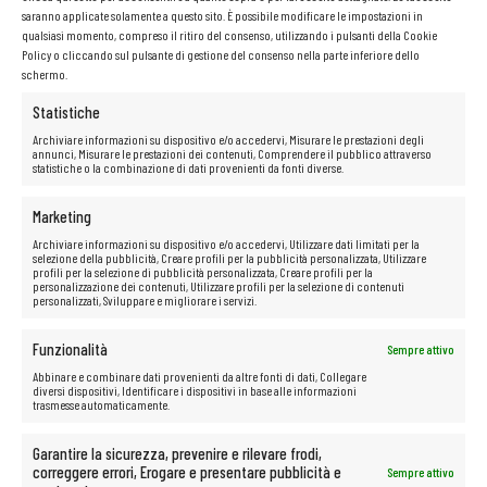
saranno applicate solamente a questo sito. È possibile modificare le impostazioni in
qualsiasi momento, compreso il ritiro del consenso, utilizzando i pulsanti della Cookie
RISOLUZIONE DELLO SCHERMO (PX)
Policy o cliccando sul pulsante di gestione del consenso nella parte inferiore dello
schermo.
1920 x 1080
Statistiche
Archiviare informazioni su dispositivo e/o accedervi, Misurare le prestazioni degli
annunci, Misurare le prestazioni dei contenuti, Comprendere il pubblico attraverso
TIPO DI DISCO RIGIDO
statistiche o la combinazione di dati provenienti da fonti diverse.
Marketing
SSD
Archiviare informazioni su dispositivo e/o accedervi, Utilizzare dati limitati per la
selezione della pubblicità, Creare profili per la pubblicità personalizzata, Utilizzare
profili per la selezione di pubblicità personalizzata, Creare profili per la
personalizzazione dei contenuti, Utilizzare profili per la selezione di contenuti
personalizzati, Sviluppare e migliorare i servizi.
Dell Latitude 5580 i5 8 GB 1 TB SSD
FHD W11
Funzionalità
Sempre attivo
Abbinare e combinare dati provenienti da altre fonti di dati, Collegare
diversi dispositivi, Identificare i dispositivi in base alle informazioni
Visualizzazione del risultato
trasmesse automaticamente.
Garantire la sicurezza, prevenire e rilevare frodi,
correggere errori, Erogare e presentare pubblicità e
Sempre attivo