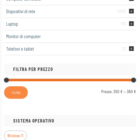
Dispositivi di rete
(1000)
Laptop
(55)
Monitor di computer
Telefoni e tablet
(2)
FILTRA PER PREZZO
Pr
Pr
Prezzo:
350 €
—
360 €
FILTRA
Mi
Ma
SISTEMA OPERATIVO
Windows 11