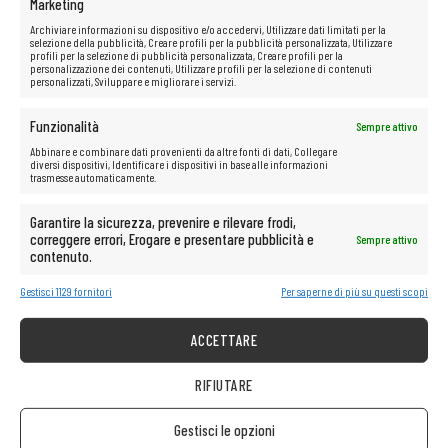
Marketing
Archiviare informazioni su dispositivo e/o accedervi, Utilizzare dati limitati per la
INFORMAZIONE
selezione della pubblicità, Creare profili per la pubblicità personalizzata, Utilizzare
profili per la selezione di pubblicità personalizzata, Creare profili per la
Gestisci i cookie
personalizzazione dei contenuti, Utilizzare profili per la selezione di contenuti
personalizzati, Sviluppare e migliorare i servizi.
Politica sulla riservatezza
Regole del negozio
Funzionalità
Sempre attivo
Abbinare e combinare dati provenienti da altre fonti di dati, Collegare
ASSISTENZA CLIENTI
diversi dispositivi, Identificare i dispositivi in base alle informazioni
trasmesse automaticamente.
Aiuto
Circa la società
Garantire la sicurezza, prevenire e rilevare frodi,
Consegna
correggere errori, Erogare e presentare pubblicità e
Sempre attivo
contenuto.
Metodi di pagamento disponibili
Reclamo sull’attrezzatura acquistata
Gestisci 1129 fornitori
Per saperne di più su questi scopi
Restituzione dell’attrezzatura acquistata
ACCETTARE
IT REMARKETING
IT REMARKETING Austria/Germania
RIFIUTARE
IT REMARKETING International
IT REMARKETING Lettonia
Gestisci le opzioni