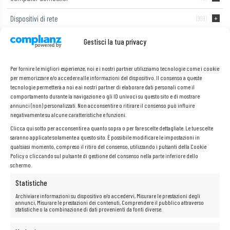
Dispositivi di rete
(999)
Laptop
(55)
Gestisci la tua privacy
Monitor di computer
Per fornire le migliori esperienze, noi e i nostri partner utilizziamo tecnologie come i cookie
per memorizzare e/o accedere alle informazioni del dispositivo. Il consenso a queste
Telefoni e tablet
(2)
tecnologie permetterà a noi e ai nostri partner di elaborare dati personali come il
comportamento durante la navigazione o gli ID univoci su questo sito e di mostrare
annunci (non) personalizzati. Non acconsentire o ritirare il consenso può influire
negativamente su alcune caratteristiche e funzioni.
Dell Optiplex 3050 SFF i3-7100 8
Clicca qui sotto per acconsentire a quanto sopra o per fare scelte dettagliate. Le tue scelte
saranno applicate solamente a questo sito. È possibile modificare le impostazioni in
GB 128 GB SSD
qualsiasi momento, compreso il ritiro del consenso, utilizzando i pulsanti della Cookie
Policy o cliccando sul pulsante di gestione del consenso nella parte inferiore dello
schermo.
Non è stato trovato nessun prodotto che corrisponde alla tua
Statistiche
selezione.
Archiviare informazioni su dispositivo e/o accedervi, Misurare le prestazioni degli
annunci, Misurare le prestazioni dei contenuti, Comprendere il pubblico attraverso
statistiche o la combinazione di dati provenienti da fonti diverse.