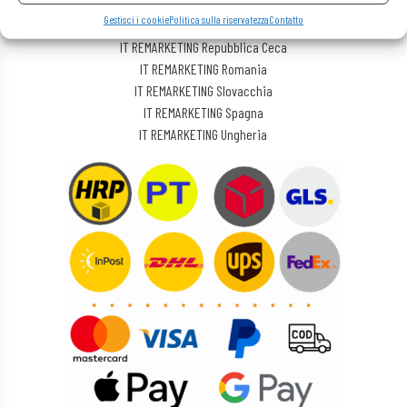
IT REMARKETING Lituania
Gestisci i cookie
Politica sulla riservatezza
Contatto
IT REMARKETING Polonia
IT REMARKETING Repubblica Ceca
IT REMARKETING Romania
IT REMARKETING Slovacchia
IT REMARKETING Spagna
IT REMARKETING Ungheria