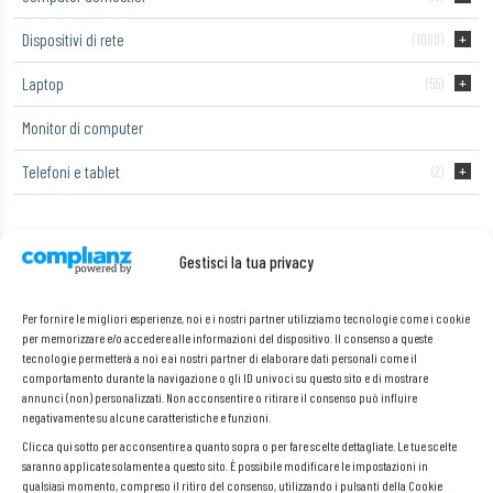
Dispositivi di rete
(1000)
Laptop
(55)
Monitor di computer
Telefoni e tablet
(2)
Gestisci la tua privacy
DSXA-48
Per fornire le migliori esperienze, noi e i nostri partner utilizziamo tecnologie come i cookie
Visualizzazione del risultato
per memorizzare e/o accedere alle informazioni del dispositivo. Il consenso a queste
tecnologie permetterà a noi e ai nostri partner di elaborare dati personali come il
comportamento durante la navigazione o gli ID univoci su questo sito e di mostrare
annunci (non) personalizzati. Non acconsentire o ritirare il consenso può influire
negativamente su alcune caratteristiche e funzioni.
Clicca qui sotto per acconsentire a quanto sopra o per fare scelte dettagliate. Le tue scelte
saranno applicate solamente a questo sito. È possibile modificare le impostazioni in
qualsiasi momento, compreso il ritiro del consenso, utilizzando i pulsanti della Cookie