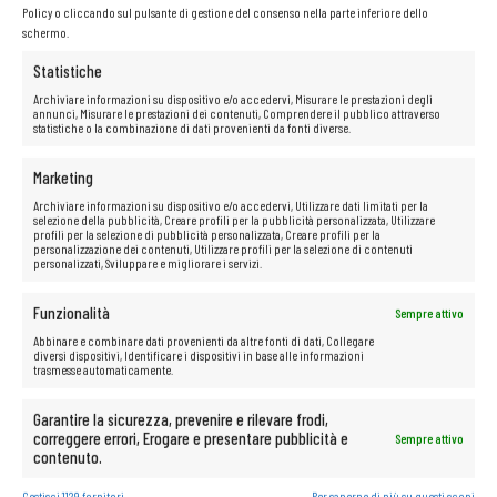
Policy o cliccando sul pulsante di gestione del consenso nella parte inferiore dello
schermo.
Statistiche
AGGIUNGI AL CARRELLO
Archiviare informazioni su dispositivo e/o accedervi, Misurare le prestazioni degli
annunci, Misurare le prestazioni dei contenuti, Comprendere il pubblico attraverso
statistiche o la combinazione di dati provenienti da fonti diverse.
Switch KVM Raritan Dominion DSXA-48 48 porte
Marketing
gestibile con staffe
Archiviare informazioni su dispositivo e/o accedervi, Utilizzare dati limitati per la
130,00
€
selezione della pubblicità, Creare profili per la pubblicità personalizzata, Utilizzare
profili per la selezione di pubblicità personalizzata, Creare profili per la
personalizzazione dei contenuti, Utilizzare profili per la selezione di contenuti
personalizzati, Sviluppare e migliorare i servizi.
Funzionalità
Sempre attivo
Abbinare e combinare dati provenienti da altre fonti di dati, Collegare
diversi dispositivi, Identificare i dispositivi in base alle informazioni
trasmesse automaticamente.
INFORMAZIONE
Garantire la sicurezza, prevenire e rilevare frodi,
Gestisci i cookie
correggere errori, Erogare e presentare pubblicità e
Sempre attivo
Politica sulla riservatezza
contenuto.
Regole del negozio
Gestisci 1129 fornitori
Per saperne di più su questi scopi