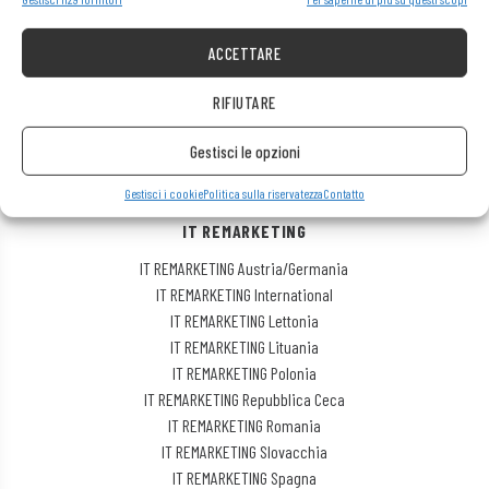
ASSISTENZA CLIENTI
ACCETTARE
Aiuto
Circa la società
RIFIUTARE
Consegna
Metodi di pagamento disponibili
Gestisci le opzioni
Reclamo sull’attrezzatura acquistata
Restituzione dell’attrezzatura acquistata
Gestisci i cookie
Politica sulla riservatezza
Contatto
IT REMARKETING
IT REMARKETING Austria/Germania
IT REMARKETING International
IT REMARKETING Lettonia
IT REMARKETING Lituania
IT REMARKETING Polonia
IT REMARKETING Repubblica Ceca
IT REMARKETING Romania
IT REMARKETING Slovacchia
IT REMARKETING Spagna