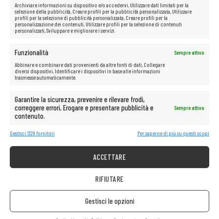
Archiviare informazioni su dispositivo e/o accedervi, Utilizzare dati limitati per la
selezione della pubblicità, Creare profili per la pubblicità personalizzata, Utilizzare
Gestisci i cookie
profili per la selezione di pubblicità personalizzata, Creare profili per la
personalizzazione dei contenuti, Utilizzare profili per la selezione di contenuti
Politica sulla riservatezza
personalizzati, Sviluppare e migliorare i servizi.
Regole del negozio
Funzionalità
Sempre attivo
ASSISTENZA CLIENTI
Abbinare e combinare dati provenienti da altre fonti di dati, Collegare
diversi dispositivi, Identificare i dispositivi in base alle informazioni
Aiuto
trasmesse automaticamente.
Circa la società
Consegna
Garantire la sicurezza, prevenire e rilevare frodi,
correggere errori, Erogare e presentare pubblicità e
Sempre attivo
Metodi di pagamento disponibili
contenuto.
Reclamo sull’attrezzatura acquistata
Restituzione dell’attrezzatura acquistata
Gestisci 1129 fornitori
Per saperne di più su questi scopi
IT REMARKETING
ACCETTARE
IT REMARKETING Austria/Germania
RIFIUTARE
IT REMARKETING International
IT REMARKETING Lettonia
Gestisci le opzioni
IT REMARKETING Lituania
IT REMARKETING Polonia