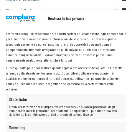
Dispositivi di rete
(1000)
Gestisci la tua privacy
Laptop
(55)
Per fornire le migliori esperienze, noi e i nostri partner utilizziamo tecnologie come i cookie
Monitor di computer
per memorizzare e/o accedere alle informazioni del dispositivo. Il consenso a queste
tecnologie permetterà a noi e ai nostri partner di elaborare dati personali come il
Telefoni e tablet
(2)
comportamento durante la navigazione o gli ID univoci su questo sito e di mostrare
annunci (non) personalizzati. Non acconsentire o ritirare il consenso può influire
negativamente su alcune caratteristiche e funzioni.
Clicca qui sotto per acconsentire a quanto sopra o per fare scelte dettagliate. Le tue scelte
Elitedesk 800 G3 Tiny
saranno applicate solamente a questo sito. È possibile modificare le impostazioni in
qualsiasi momento, compreso il ritiro del consenso, utilizzando i pulsanti della Cookie
Policy o cliccando sul pulsante di gestione del consenso nella parte inferiore dello
schermo.
Non è stato trovato nessun prodotto che corrisponde alla tua
selezione.
Statistiche
Archiviare informazioni su dispositivo e/o accedervi, Misurare le prestazioni degli
annunci, Misurare le prestazioni dei contenuti, Comprendere il pubblico attraverso
statistiche o la combinazione di dati provenienti da fonti diverse.
Marketing
INFORMAZIONE