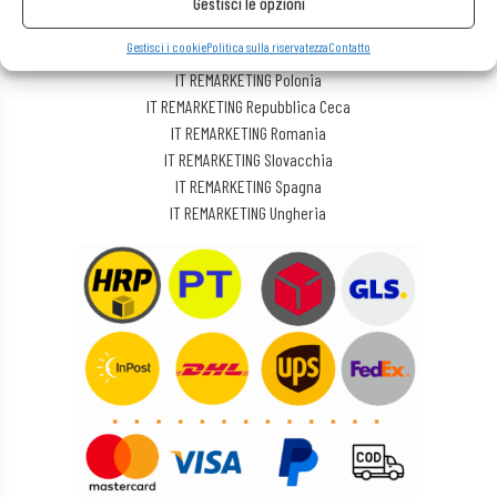
Gestisci le opzioni
IT REMARKETING Lettonia
Gestisci i cookie
Politica sulla riservatezza
Contatto
IT REMARKETING Lituania
IT REMARKETING Polonia
IT REMARKETING Repubblica Ceca
IT REMARKETING Romania
IT REMARKETING Slovacchia
IT REMARKETING Spagna
IT REMARKETING Ungheria