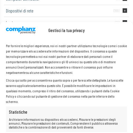
Dispositivi di rete
(999)
Laptop
(55)
Gestisci la tua privacy
Monitor di computer
Per fornire le migliori esperienze, noi e i nostri partner utilizziamo tecnologie come i cookie
Telefoni e tablet
(2)
per memorizzare e/o accedere alle informazioni del dispositivo. Il consenso a queste
tecnologie permetterà a noi e ai nostri partner di elaborare dati personali come il
comportamento durante la navigazione o gli ID univoci su questo sito e di mostrare
annunci (non) personalizzati. Non acconsentire o ritirare il consenso può influire
Optiplex 5040 SFF
negativamente su alcune caratteristiche e funzioni.
Clicca qui sotto per acconsentire a quanto sopra o per fare scelte dettagliate. Le tue scelte
saranno applicate solamente a questo sito. È possibile modificare le impostazioni in
Dell OptiPlex 5040 SFF
è un computer desktop che combina un design
qualsiasi momento, compreso il ritiro del consenso, utilizzando i pulsanti della Cookie
compatto con prestazioni elevate. Dotato di un processore Intel Core i5 e
Policy o cliccando sul pulsante di gestione del consenso nella parte inferiore dello
di una veloce unità SSD, garantisce un funzionamento fluido ed efficace
schermo.
sia in ufficio che in ambienti domestici.
Statistiche
Non è stato trovato nessun prodotto che corrisponde alla tua
Archiviare informazioni su dispositivo e/o accedervi, Misurare le prestazioni degli
selezione.
annunci, Misurare le prestazioni dei contenuti, Comprendere il pubblico attraverso
statistiche o la combinazione di dati provenienti da fonti diverse.