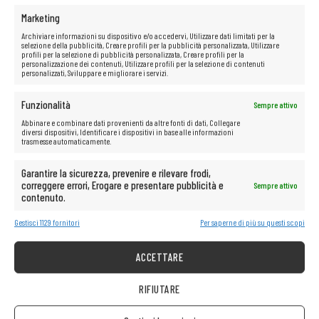
Marketing
Archiviare informazioni su dispositivo e/o accedervi, Utilizzare dati limitati per la
selezione della pubblicità, Creare profili per la pubblicità personalizzata, Utilizzare
profili per la selezione di pubblicità personalizzata, Creare profili per la
INFORMAZIONE
personalizzazione dei contenuti, Utilizzare profili per la selezione di contenuti
personalizzati, Sviluppare e migliorare i servizi.
Gestisci i cookie
Politica sulla riservatezza
Funzionalità
Sempre attivo
Regole del negozio
Abbinare e combinare dati provenienti da altre fonti di dati, Collegare
diversi dispositivi, Identificare i dispositivi in base alle informazioni
ASSISTENZA CLIENTI
trasmesse automaticamente.
Aiuto
Garantire la sicurezza, prevenire e rilevare frodi,
Circa la società
correggere errori, Erogare e presentare pubblicità e
Sempre attivo
contenuto.
Consegna
Metodi di pagamento disponibili
Gestisci 1129 fornitori
Per saperne di più su questi scopi
Reclamo sull’attrezzatura acquistata
Restituzione dell’attrezzatura acquistata
ACCETTARE
IT REMARKETING
RIFIUTARE
IT REMARKETING Austria/Germania
IT REMARKETING International