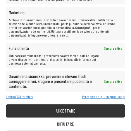
Marketing
Archiviare informazioni su dispositivo e/o accedervi, Utilizzare dati limitati per la
selezione della pubblicità, Creare profili per la pubblicità personalizzata, Utilizzare
profili per la selezione di pubblicità personalizzata, Creare profili per la
personalizzazione dei contenuti, Utilizzare profili per la selezione di contenuti
INFORMAZIONE
personalizzati, Sviluppare e migliorare i servizi.
Gestisci i cookie
Funzionalità
Sempre attivo
Politica sulla riservatezza
Abbinare e combinare dati provenienti da altre fonti di dati, Collegare
Regole del negozio
diversi dispositivi, Identificare i dispositivi in base alle informazioni
trasmesse automaticamente.
ASSISTENZA CLIENTI
Garantire la sicurezza, prevenire e rilevare frodi,
Aiuto
correggere errori, Erogare e presentare pubblicità e
Sempre attivo
Circa la società
contenuto.
Consegna
Gestisci 1129 fornitori
Per saperne di più su questi scopi
Metodi di pagamento disponibili
Reclamo sull’attrezzatura acquistata
ACCETTARE
Restituzione dell’attrezzatura acquistata
RIFIUTARE
IT REMARKETING