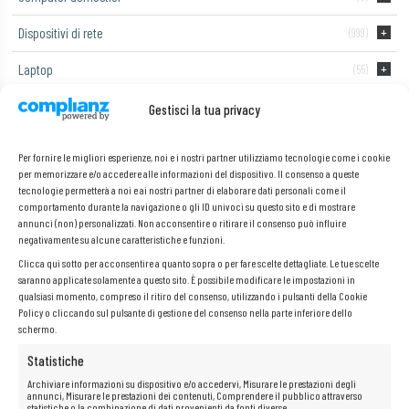
Dispositivi di rete
(999)
Laptop
(55)
Monitor di computer
Gestisci la tua privacy
Telefoni e tablet
(2)
Per fornire le migliori esperienze, noi e i nostri partner utilizziamo tecnologie come i cookie
per memorizzare e/o accedere alle informazioni del dispositivo. Il consenso a queste
tecnologie permetterà a noi e ai nostri partner di elaborare dati personali come il
comportamento durante la navigazione o gli ID univoci su questo sito e di mostrare
Optiplex 7050 Tiny
annunci (non) personalizzati. Non acconsentire o ritirare il consenso può influire
negativamente su alcune caratteristiche e funzioni.
Clicca qui sotto per acconsentire a quanto sopra o per fare scelte dettagliate. Le tue scelte
Scopri le prestazioni e il design compatto di
Dell Optiplex 7050
Tiny.
saranno applicate solamente a questo sito. È possibile modificare le impostazioni in
Perfetto per i professionisti e i piccoli spazi, questo modello è dotato di
qualsiasi momento, compreso il ritiro del consenso, utilizzando i pulsanti della Cookie
un processore Intel Core i5-6500T, RAM DDR4 e un veloce disco SSD. È
Policy o cliccando sul pulsante di gestione del consenso nella parte inferiore dello
perfetto sia per le attività quotidiane dell’ufficio che per i progetti più
schermo.
avanzati. Scegli Dell Optiplex 7050 Tiny se vuoi assicurarti affidabilità e
sicurezza sul lavoro.
Statistiche
Archiviare informazioni su dispositivo e/o accedervi, Misurare le prestazioni degli
Non è stato trovato nessun prodotto che corrisponde alla tua
annunci, Misurare le prestazioni dei contenuti, Comprendere il pubblico attraverso
selezione.
statistiche o la combinazione di dati provenienti da fonti diverse.