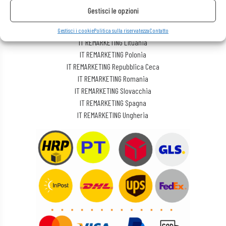
IT REMARKETING Austria/Germania
Gestisci le opzioni
IT REMARKETING International
IT REMARKETING Lettonia
Gestisci i cookie
Politica sulla riservatezza
Contatto
IT REMARKETING Lituania
IT REMARKETING Polonia
IT REMARKETING Repubblica Ceca
IT REMARKETING Romania
IT REMARKETING Slovacchia
IT REMARKETING Spagna
IT REMARKETING Ungheria