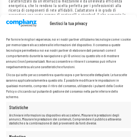
caratterizzato da un’interfaccia mezzanine e da un’elevata efficienza
energetica, che lo rendono la scelta perfetta per i professionisti alla
ricerca di componenti di rete affidabili. L’adattatore è in grado di
supportare una vasta gamma di protocolli e standard, il che aumenta la
sua versatilità e flessibilità nella configurazione della rete. Grazie alla
Gestisci la tua privacy
sua architettura avanzata, ConnectX-3 Pro consente di ottimizzare il
traffico di rete e ridurre al minimo i ritardi, il che è fondamentale per le
applicazioni che richiedono tempi di risposta ridotti.
Per fornire le migliori esperienze, noi e i nostri partner utilizziamo tecnologie come i cookie
per memorizzare e/o accedere alle informazioni del dispositivo. Il consenso a queste
tecnologie permetterà a noi e ai nostri partner di elaborare dati personali come il
Marca:
Mellanox
comportamento durante la navigazione o gli ID univoci su questo sito e di mostrare
Modello:
ConnectX-3 Pro CX333A
annunci (non) personalizzati. Non acconsentire o ritirare il consenso può influire
PN:
X899301-002
negativamente su alcune caratteristiche e funzioni.
Interfaccia:
1 x 40 GbE Multiconnector
Clicca qui sotto per acconsentire a quanto sopra o per fare scelte dettagliate. Le tue scelte
saranno applicate solamente a questo sito. È possibile modificare le impostazioni in
qualsiasi momento, compreso il ritiro del consenso, utilizzando i pulsanti della Cookie
Policy o cliccando sul pulsante di gestione del consenso nella parte inferiore dello
schermo.
Statistiche
Archiviare informazioni su dispositivo e/o accedervi, Misurare le prestazioni degli
annunci, Misurare le prestazioni dei contenuti, Comprendere il pubblico attraverso
statistiche o la combinazione di dati provenienti da fonti diverse.
Marketing