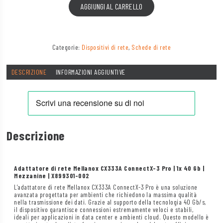
AGGIUNGI AL CARRELLO
Categorie:
Dispositivi di rete
,
Schede di rete
DESCRIZIONE
INFORMAZIONI AGGIUNTIVE
Descrizione
Adattatore di rete Mellanox CX333A ConnectX-3 Pro | 1x 40 Gb |
Mezzanine | X899301-002
L’adattatore di rete Mellanox CX333A ConnectX-3 Pro è una soluzione
avanzata progettata per ambienti che richiedono la massima qualità
nella trasmissione dei dati. Grazie al supporto della tecnologia 40 Gb/s,
il dispositivo garantisce connessioni estremamente veloci e stabili,
ideali per applicazioni in data center e ambienti cloud. Questo modello è