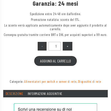
Garanzia: 24 mesi
Spedizione entro 24-48 ore dall'ordine.
Promozione natalizia: sconto del 5%.
Lo sconto verrà applicato automaticamente dopo aver aggiunto il prodotto al
carrello.
Consegna gratuita tramite corriere BRT o DHL per acquisti superiori a 99 euro.
Quantità
AGGIUNGI AL CARRELLO
Categorie:
Alimentatori per switch e server di rete
,
Dispositivi di rete
DESCRIZIONE
INFORMAZIONI AGGIUNTIVE