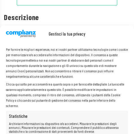
Descrizione
Gestisci la tua privacy
Alimentatore Cisco FPR4K-PWR-AC-1100 1100W – Originale, per
Cisco Firepower serie 4000
Offriamo l’alimentatore originale Cisco FPR4K-PWR-AC-1100 da 1100 W,
Per fornire le migliori esperienze, noi e i nostri partner utilizziamo tecnologie come i cookie
dedicato ai dispositivi professionali della serie Cisco Firepower 4000.
per memorizzare e/o accedere alle informazioni del dispositivo. Il consenso a queste
Ideale come ricambio per un modulo usurato o come alimentatore
tecnologie permetterà a noi e ai nostri partner di elaborare dati personali come il
aggiuntivo in configurazioni con alimentazione ridondante.
comportamento durante la navigazione o gli ID univoci su questo sito e di mostrare
L’alimentatore garantisce un’alimentazione stabile e affidabile per i
annunci (non) personalizzati. Non acconsentire o ritirare il consenso può influire
dispositivi di rete Cisco di classe enterprise. Si tratta di un prodotto di
negativamente su alcune caratteristiche e funzioni.
alta qualità che soddisfa i rigorosi standard Cisco.
Clicca qui sotto per acconsentire a quanto sopra o per fare scelte dettagliate. Le tue scelte
saranno applicate solamente a questo sito. È possibile modificare le impostazioni in
qualsiasi momento, compreso il ritiro del consenso, utilizzando i pulsanti della Cookie
Specifiche tecniche:
Policy o cliccando sul pulsante di gestione del consenso nella parte inferiore dello
schermo.
Produttore:
Cisco
Statistiche
Modello: FPR4K-PWR-AC-1100
Archiviare informazioni su dispositivo e/o accedervi, Misurare le prestazioni degli
annunci, Misurare le prestazioni dei contenuti, Comprendere il pubblico attraverso
Codice Cisco: 341-100431-01
statistiche o la combinazione di dati provenienti da fonti diverse.