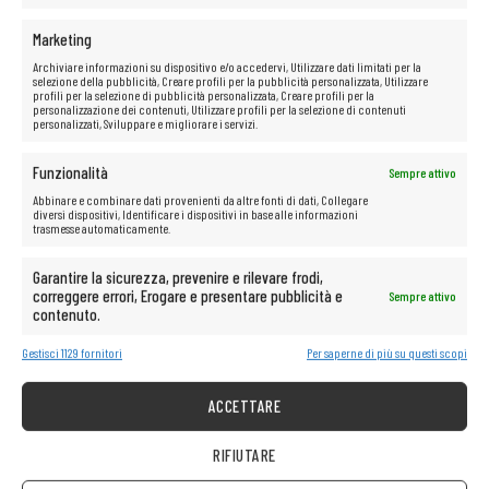
Potenza:
1100 W
Compatibile con:
Firepower 4110, 4120, 4140 e altri modelli della serie
Marketing
4000
Archiviare informazioni su dispositivo e/o accedervi, Utilizzare dati limitati per la
selezione della pubblicità, Creare profili per la pubblicità personalizzata, Utilizzare
profili per la selezione di pubblicità personalizzata, Creare profili per la
personalizzazione dei contenuti, Utilizzare profili per la selezione di contenuti
personalizzati, Sviluppare e migliorare i servizi.
Funzionalità
Sempre attivo
Abbinare e combinare dati provenienti da altre fonti di dati, Collegare
diversi dispositivi, Identificare i dispositivi in base alle informazioni
trasmesse automaticamente.
Garantire la sicurezza, prevenire e rilevare frodi,
correggere errori, Erogare e presentare pubblicità e
Sempre attivo
contenuto.
Gestisci 1129 fornitori
Per saperne di più su questi scopi
ACCETTARE
RIFIUTARE