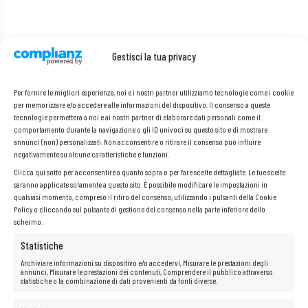
Specifiche:
Gestisci la tua privacy
Produttore: Cisco
Per fornire le migliori esperienze, noi e i nostri partner utilizziamo tecnologie come i cookie
Modello: N77-AC-3KW
per memorizzare e/o accedere alle informazioni del dispositivo. Il consenso a queste
P/N:
341-0600-01
tecnologie permetterà a noi e ai nostri partner di elaborare dati personali come il
Compatibile: Nexus
7700
comportamento durante la navigazione o gli ID univoci su questo sito e di mostrare
annunci (non) personalizzati. Non acconsentire o ritirare il consenso può influire
negativamente su alcune caratteristiche e funzioni.
Clicca qui sotto per acconsentire a quanto sopra o per fare scelte dettagliate. Le tue scelte
saranno applicate solamente a questo sito. È possibile modificare le impostazioni in
qualsiasi momento, compreso il ritiro del consenso, utilizzando i pulsanti della Cookie
Policy o cliccando sul pulsante di gestione del consenso nella parte inferiore dello
schermo.
Statistiche
Archiviare informazioni su dispositivo e/o accedervi, Misurare le prestazioni degli
annunci, Misurare le prestazioni dei contenuti, Comprendere il pubblico attraverso
statistiche o la combinazione di dati provenienti da fonti diverse.