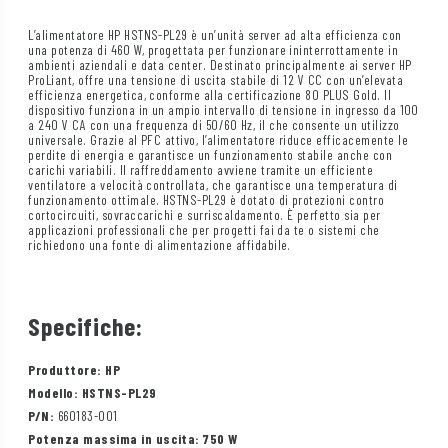
L’alimentatore HP HSTNS-PL29 è un’unità server ad alta efficienza con
una potenza di 460 W, progettata per funzionare ininterrottamente in
ambienti aziendali e data center. Destinato principalmente ai server HP
ProLiant, offre una tensione di uscita stabile di 12 V CC con un’elevata
efficienza energetica, conforme alla certificazione 80 PLUS Gold. Il
dispositivo funziona in un ampio intervallo di tensione in ingresso da 100
a 240 V CA con una frequenza di 50/60 Hz, il che consente un utilizzo
universale. Grazie al PFC attivo, l’alimentatore riduce efficacemente le
perdite di energia e garantisce un funzionamento stabile anche con
carichi variabili. Il raffreddamento avviene tramite un efficiente
ventilatore a velocità controllata, che garantisce una temperatura di
funzionamento ottimale. HSTNS-PL29 è dotato di protezioni contro
cortocircuiti, sovraccarichi e surriscaldamento. È perfetto sia per
applicazioni professionali che per progetti fai da te o sistemi che
richiedono una fonte di alimentazione affidabile.
Specifiche:
Produttore: HP
Modello: HSTNS-PL29
P/N:
660183-001
Potenza massima in uscita: 750 W