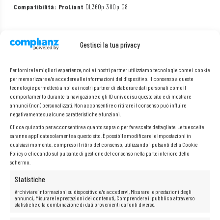
Compatibilità: ProLiant
DL360p 380p G8
Gestisci la tua privacy
Per fornire le migliori esperienze, noi e i nostri partner utilizziamo tecnologie come i cookie
per memorizzare e/o accedere alle informazioni del dispositivo. Il consenso a queste
tecnologie permetterà a noi e ai nostri partner di elaborare dati personali come il
comportamento durante la navigazione o gli ID univoci su questo sito e di mostrare
annunci (non) personalizzati. Non acconsentire o ritirare il consenso può influire
negativamente su alcune caratteristiche e funzioni.
Clicca qui sotto per acconsentire a quanto sopra o per fare scelte dettagliate. Le tue scelte
saranno applicate solamente a questo sito. È possibile modificare le impostazioni in
qualsiasi momento, compreso il ritiro del consenso, utilizzando i pulsanti della Cookie
Policy o cliccando sul pulsante di gestione del consenso nella parte inferiore dello
schermo.
Statistiche
Archiviare informazioni su dispositivo e/o accedervi, Misurare le prestazioni degli
annunci, Misurare le prestazioni dei contenuti, Comprendere il pubblico attraverso
statistiche o la combinazione di dati provenienti da fonti diverse.