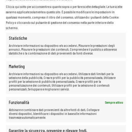
Clicca qui sotto per acconsentire a quanto sopra o per fare scelte dettagliate. Le tue scelte
saranno applicate solamente a questo sito. È possibile modificare le impostazioni in
qualsiasi momento, compreso il ritiro del consenso, utilizzando i pulsanti della Cookie
Policy o cliccando sul pulsante di gestione del consenso nella parte inferiore dello
schermo.
Statistiche
Archiviare informazioni su dispositivo e/o accedervi, Misurare le prestazioni degli
annunci, Misurare le prestazioni dei contenuti, Comprendere il pubblico attraverso
statistiche o la combinazione di dati provenienti da fonti diverse.
Marketing
Archiviare informazioni su dispositivo e/o accedervi, Utilizzare dati limitati per la
selezione della pubblicità, Creare profili per la pubblicità personalizzata, Utilizzare
profili per la selezione di pubblicità personalizzata, Creare profili per la
personalizzazione dei contenuti, Utilizzare profili per la selezione di contenuti
personalizzati, Sviluppare e migliorare i servizi.
Funzionalità
Sempre attivo
Abbinare e combinare dati provenienti da altre fonti di dati, Collegare
diversi dispositivi, Identificare i dispositivi in base alle informazioni
trasmesse automaticamente.
Garantire la sicurezza, prevenire e rilevare frodi,