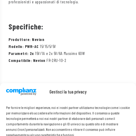
professionisti e appassionati di tecnologia.
Specifiche:
Produttore: Nevion
Modello: PWR-AC
15/15/5/5V
Parametri: 2x
15V/1A e 2x 5V/6A Massimo 60W
Compatibile: Nevion
FR-2RU-10-2
Gestisci la tua privacy
Per fornire le migliori esperienze, noi e i nostri partner utilizziamo tecnologie come i cookie
per memorizzare e/o accedere alle informazioni del dispositivo. Il consenso a queste
tecnologie permetterà a noi e ai nostri partner di elaborare dati personali come il
comportamento durante la navigazione o gli ID univoci su questo sito e di mostrare
annunci (non) personalizzati. Non acconsentire o ritirare il consenso può influire
negativamente su alcune caratteristiche e funzioni.