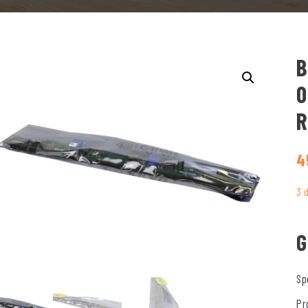
B
0
R
4
3 
G
Sp
Pr