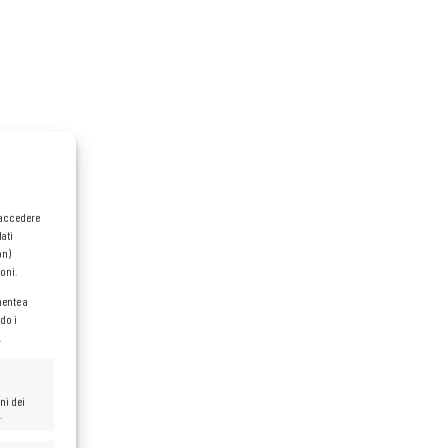
o accedere
dati
on)
oni.
mente a
do i
.
ni dei
.