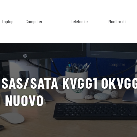
Laptop
Computer
Telefoni e
Monitor di
domestici
tablet
computer
SAS/SATA KVGG1 0KVGG1
0 NUOVO