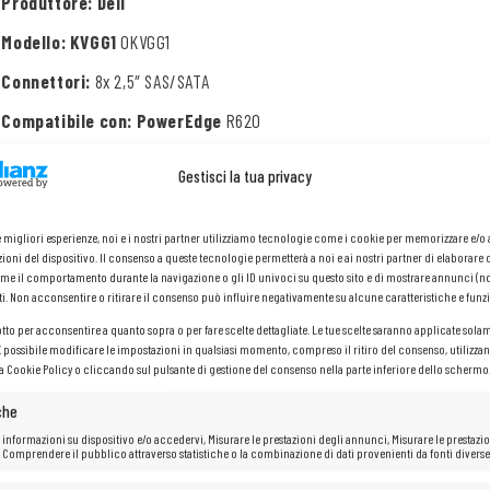
Produttore: Dell
Modello: KVGG1
0KVGG1
Connettori:
8x 2,5″ SAS/SATA
Compatibile con: PowerEdge
R620
Gestisci la tua privacy
le migliori esperienze, noi e i nostri partner utilizziamo tecnologie come i cookie per memorizzare e/
ioni del dispositivo. Il consenso a queste tecnologie permetterà a noi e ai nostri partner di elaborare 
me il comportamento durante la navigazione o gli ID univoci su questo sito e di mostrare annunci (n
ti. Non acconsentire o ritirare il consenso può influire negativamente su alcune caratteristiche e funzi
otto per acconsentire a quanto sopra o per fare scelte dettagliate. Le tue scelte saranno applicate sola
 È possibile modificare le impostazioni in qualsiasi momento, compreso il ritiro del consenso, utilizzan
la Cookie Policy o cliccando sul pulsante di gestione del consenso nella parte inferiore dello schermo
che
 informazioni su dispositivo e/o accedervi, Misurare le prestazioni degli annunci, Misurare le prestazio
 Comprendere il pubblico attraverso statistiche o la combinazione di dati provenienti da fonti diverse