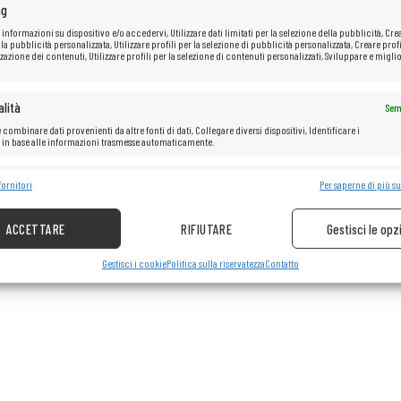
ng
 informazioni su dispositivo e/o accedervi, Utilizzare dati limitati per la selezione della pubblicità, Cre
 la pubblicità personalizzata, Utilizzare profili per la selezione di pubblicità personalizzata, Creare profi
zazione dei contenuti, Utilizzare profili per la selezione di contenuti personalizzati, Sviluppare e miglio
lità
Sem
 combinare dati provenienti da altre fonti di dati, Collegare diversi dispositivi, Identificare i
i in base alle informazioni trasmesse automaticamente.
e la sicurezza, prevenire e rilevare frodi, correggere errori, Erogare e
fornitori
Per saperne di più su
Sem
re pubblicità e contenuto.
ACCETTARE
RIFIUTARE
Gestisci le opz
Gestisci i cookie
Politica sulla riservatezza
Contatto