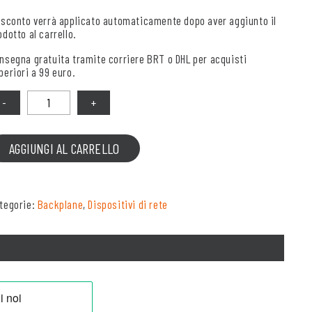
 sconto verrà applicato automaticamente dopo aver aggiunto il
odotto al carrello.
nsegna gratuita tramite corriere BRT o DHL per acquisti
periori a 99 euro.
antità
AGGIUNGI AL CARRELLO
tegorie:
Backplane
,
Dispositivi di rete