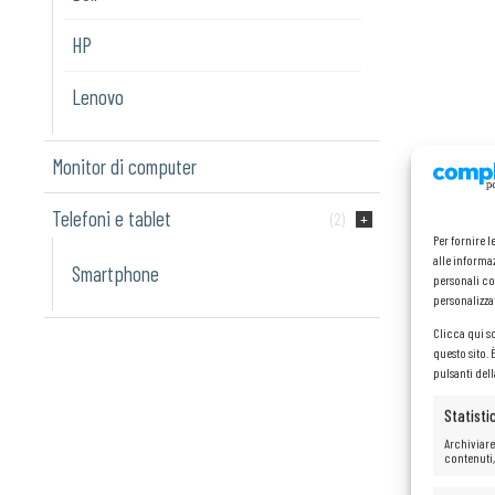
HP
Lenovo
Monitor di computer
Telefoni e tablet
(2)
Per fornire 
alle informaz
Smartphone
personali co
personalizza
Clicca qui s
questo sito.
pulsanti del
Statisti
Archiviare
contenuti,