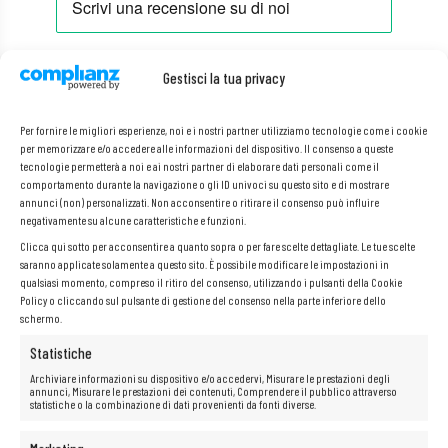
Descrizione
Gestisci la tua privacy
Per fornire le migliori esperienze, noi e i nostri partner utilizziamo tecnologie come i cookie
Il cavo EasyLan DPX LED LCD-LCD IVHH-18 2xE09/125 OS2 YE, lungo 15
per memorizzare e/o accedere alle informazioni del dispositivo. Il consenso a queste
metri, è un prodotto di alta qualità progettato per applicazioni
tecnologie permetterà a noi e ai nostri partner di elaborare dati personali come il
professionali nel campo delle telecomunicazioni e della trasmissione
dati. Realizzato con materiali di prima qualità, garantisce un’eccellente
comportamento durante la navigazione o gli ID univoci su questo sito e di mostrare
qualità del segnale e una perdita minima. La sua struttura basata sugli
annunci (non) personalizzati. Non acconsentire o ritirare il consenso può influire
standard OS2 lo rende la soluzione ideale per applicazioni che
negativamente su alcune caratteristiche e funzioni.
richiedono elevate velocità di trasmissione dati su lunghe distanze.
Clicca qui sotto per acconsentire a quanto sopra o per fare scelte dettagliate. Le tue scelte
saranno applicate solamente a questo sito. È possibile modificare le impostazioni in
qualsiasi momento, compreso il ritiro del consenso, utilizzando i pulsanti della Cookie
Policy o cliccando sul pulsante di gestione del consenso nella parte inferiore dello
Specifiche:
schermo.
Produttore: EasyLan
Statistiche
Codice prodotto:
LSD02200150
Archiviare informazioni su dispositivo e/o accedervi, Misurare le prestazioni degli
annunci, Misurare le prestazioni dei contenuti, Comprendere il pubblico attraverso
Lunghezza: 15 m
statistiche o la combinazione di dati provenienti da fonti diverse.