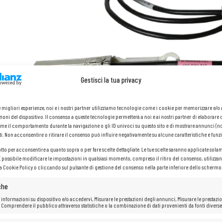
Gestisci la tua privacy
le migliori esperienze, noi e i nostri partner utilizziamo tecnologie come i cookie per memorizzare e/
ioni del dispositivo. Il consenso a queste tecnologie permetterà a noi e ai nostri partner di elaborare 
me il comportamento durante la navigazione o gli ID univoci su questo sito e di mostrare annunci (n
ti. Non acconsentire o ritirare il consenso può influire negativamente su alcune caratteristiche e funzi
otto per acconsentire a quanto sopra o per fare scelte dettagliate. Le tue scelte saranno applicate sola
 È possibile modificare le impostazioni in qualsiasi momento, compreso il ritiro del consenso, utilizzan
la Cookie Policy o cliccando sul pulsante di gestione del consenso nella parte inferiore dello schermo
che
 informazioni su dispositivo e/o accedervi, Misurare le prestazioni degli annunci, Misurare le prestazio
 Comprendere il pubblico attraverso statistiche o la combinazione di dati provenienti da fonti diverse