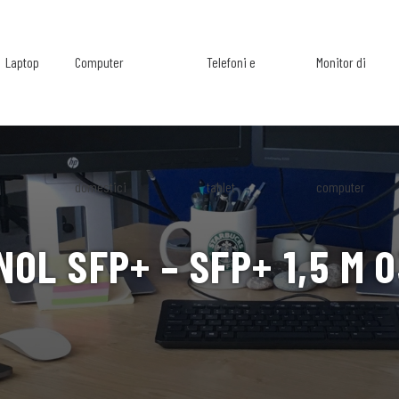
Laptop
Computer
Telefoni e
Monitor di
domestici
tablet
computer
OL SFP+ – SFP+ 1,5 M 