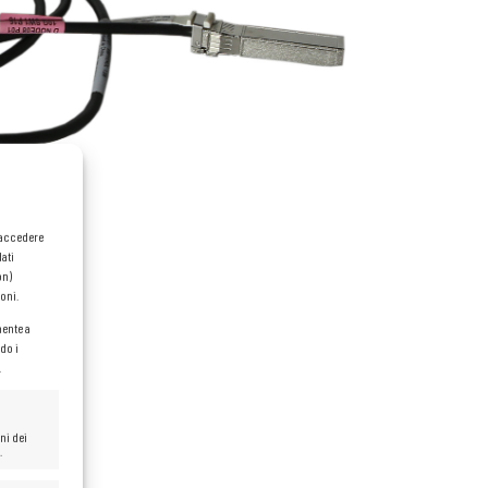
o accedere
dati
on)
oni.
mente a
do i
.
ni dei
.