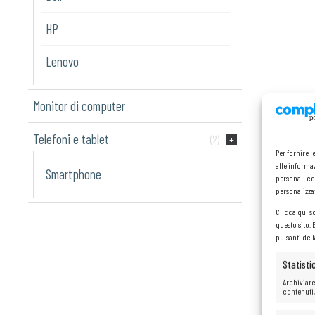
HP
Lenovo
Monitor di computer
Telefoni e tablet
(2)
Per fornire 
alle informaz
Smartphone
personali co
personalizza
Clicca qui s
questo sito.
pulsanti del
Statisti
Archiviare
contenuti,