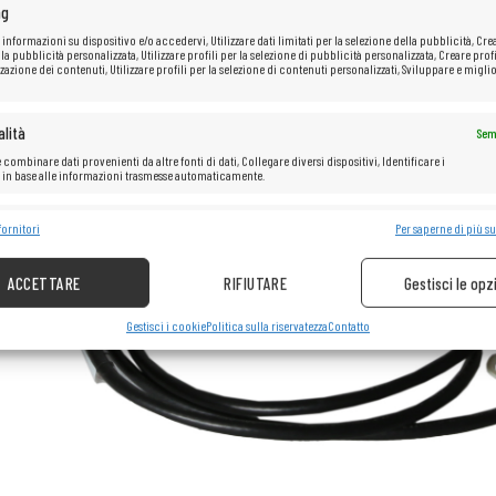
ng
 informazioni su dispositivo e/o accedervi, Utilizzare dati limitati per la selezione della pubblicità, Cre
 la pubblicità personalizzata, Utilizzare profili per la selezione di pubblicità personalizzata, Creare profi
zazione dei contenuti, Utilizzare profili per la selezione di contenuti personalizzati, Sviluppare e miglio
lità
Sem
 combinare dati provenienti da altre fonti di dati, Collegare diversi dispositivi, Identificare i
i in base alle informazioni trasmesse automaticamente.
e la sicurezza, prevenire e rilevare frodi, correggere errori, Erogare e
fornitori
Per saperne di più su
Sem
re pubblicità e contenuto.
ACCETTARE
RIFIUTARE
Gestisci le opz
Gestisci i cookie
Politica sulla riservatezza
Contatto