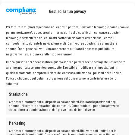
Specifiche:
Gestisci la tua privacy
Produttore: IBM
Per fornire le migliori esperienze, noi e i nostri partner utilizziamo tecnologie come i cookie
Codice prodotto:
00RP857
per memorizzare e/o accedere alle informazioni del dispositivo. Il consenso a queste
tecnologie permetterà a noi e ai nostri partner di elaborare dati personali come il
comportamento durante la navigazione o gli ID univoci su questo sito e di mostrare
annunci (non) personalizzati. Non acconsentire o ritirare il consenso può influire
negativamente su alcune caratteristiche e funzioni.
Clicca qui sotto per acconsentire a quanto sopra o per fare scelte dettagliate. Le tue scelte
saranno applicate solamente a questo sito. È possibile modificare le impostazioni in
qualsiasi momento, compreso il ritiro del consenso, utilizzando i pulsanti della Cookie
Policy o cliccando sul pulsante di gestione del consenso nella parte inferiore dello
schermo.
Statistiche
Archiviare informazioni su dispositivo e/o accedervi, Misurare le prestazioni degli
annunci, Misurare le prestazioni dei contenuti, Comprendere il pubblico attraverso
statistiche o la combinazione di dati provenienti da fonti diverse.
Marketing
Archiviare informazioni su dispositivo e/o accedervi, Utilizzare dati limitati per la
selezione della pubblicità, Creare profili per la pubblicità personalizzata, Utilizzare