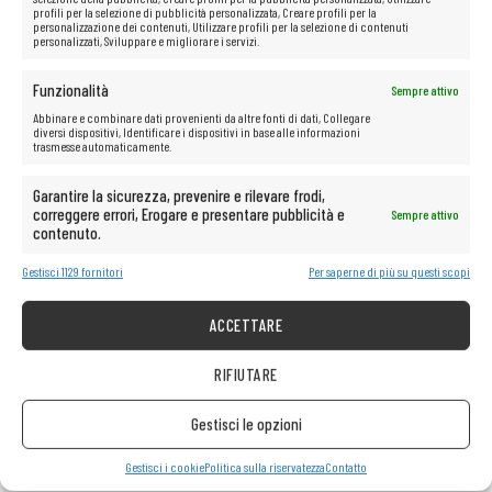
profili per la selezione di pubblicità personalizzata, Creare profili per la
personalizzazione dei contenuti, Utilizzare profili per la selezione di contenuti
personalizzati, Sviluppare e migliorare i servizi.
Funzionalità
Sempre attivo
Abbinare e combinare dati provenienti da altre fonti di dati, Collegare
diversi dispositivi, Identificare i dispositivi in base alle informazioni
trasmesse automaticamente.
Garantire la sicurezza, prevenire e rilevare frodi,
correggere errori, Erogare e presentare pubblicità e
Sempre attivo
contenuto.
Gestisci 1129 fornitori
Per saperne di più su questi scopi
ACCETTARE
RIFIUTARE
Gestisci le opzioni
Gestisci i cookie
Politica sulla riservatezza
Contatto