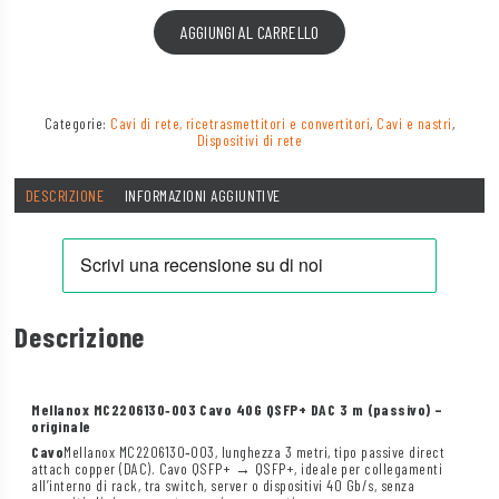
AGGIUNGI AL CARRELLO
Categorie:
Cavi di rete, ricetrasmettitori e convertitori
,
Cavi e nastri
,
Dispositivi di rete
DESCRIZIONE
INFORMAZIONI AGGIUNTIVE
Descrizione
Mellanox MC2206130‑003 Cavo 40G QSFP+ DAC 3 m (passivo) –
originale
Cavo
Mellanox MC2206130‑003, lunghezza 3 metri, tipo passive direct
attach copper (DAC). Cavo QSFP+ → QSFP+, ideale per collegamenti
all’interno di rack, tra switch, server o dispositivi 40 Gb/s, senza