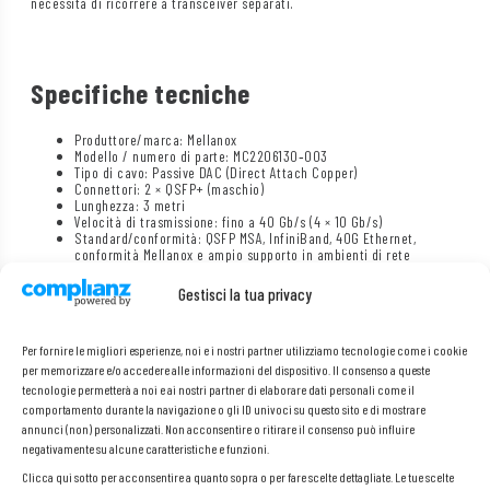
necessità di ricorrere a transceiver separati.
Specifiche tecniche
Produttore/marca: Mellanox
Modello / numero di parte: MC2206130‑003
Tipo di cavo: Passive DAC (Direct Attach Copper)
Connettori: 2 × QSFP+ (maschio)
Lunghezza: 3 metri
Velocità di trasmissione: fino a 40 Gb/s (4 × 10 Gb/s)
Standard/conformità: QSFP MSA, InfiniBand, 40G Ethernet,
conformità Mellanox e ampio supporto in ambienti di rete
Gestisci la tua privacy
Per fornire le migliori esperienze, noi e i nostri partner utilizziamo tecnologie come i cookie
per memorizzare e/o accedere alle informazioni del dispositivo. Il consenso a queste
tecnologie permetterà a noi e ai nostri partner di elaborare dati personali come il
comportamento durante la navigazione o gli ID univoci su questo sito e di mostrare
annunci (non) personalizzati. Non acconsentire o ritirare il consenso può influire
negativamente su alcune caratteristiche e funzioni.
Clicca qui sotto per acconsentire a quanto sopra o per fare scelte dettagliate. Le tue scelte