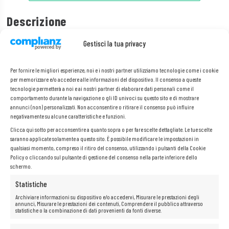
Descrizione
Gestisci la tua privacy
Il cavo Panduit PSF1PXA1.5MBL è un cavo SFP+ Direct Attach Passive
Copper ad alte prestazioni che garantisce connessioni veloci e affidabili
nelle reti 10Gbit. Offre un’eccellente qualità di trasmissione dei dati, che
Per fornire le migliori esperienze, noi e i nostri partner utilizziamo tecnologie come i cookie
lo rende la soluzione ideale per ambienti di rete con carico intenso. Il
per memorizzare e/o accedere alle informazioni del dispositivo. Il consenso a queste
suo design elimina la necessità di moduli ottici aggiuntivi, consentendo
tecnologie permetterà a noi e ai nostri partner di elaborare dati personali come il
una significativa riduzione dei costi e una maggiore semplicità di
comportamento durante la navigazione o gli ID univoci su questo sito e di mostrare
installazione. Questo cavo è caratterizzato da un’elevata resistenza alle
annunci (non) personalizzati. Non acconsentire o ritirare il consenso può influire
interferenze elettromagnetiche, che garantisce la stabilità del segnale.
Grazie alla sua lunghezza flessibile di 1,5 m, è ideale per diverse
negativamente su alcune caratteristiche e funzioni.
configurazioni hardware.
Clicca qui sotto per acconsentire a quanto sopra o per fare scelte dettagliate. Le tue scelte
saranno applicate solamente a questo sito. È possibile modificare le impostazioni in
qualsiasi momento, compreso il ritiro del consenso, utilizzando i pulsanti della Cookie
Policy o cliccando sul pulsante di gestione del consenso nella parte inferiore dello
Specifiche:
schermo.
Statistiche
Produttore: Panduit
Archiviare informazioni su dispositivo e/o accedervi, Misurare le prestazioni degli
Codice prodotto:
PSF1PXA1.5MBL
annunci, Misurare le prestazioni dei contenuti, Comprendere il pubblico attraverso
Lunghezza: 1
,5 m
statistiche o la combinazione di dati provenienti da fonti diverse.