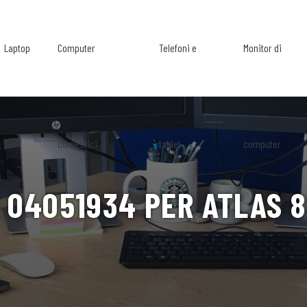
Laptop
Computer
Telefoni e
Monitor di
domestici
tablet
computer
 04051934 PER ATLAS 8