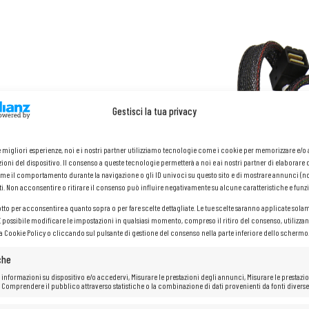
Gestisci la tua privacy
le migliori esperienze, noi e i nostri partner utilizziamo tecnologie come i cookie per memorizzare e/
ioni del dispositivo. Il consenso a queste tecnologie permetterà a noi e ai nostri partner di elaborare 
me il comportamento durante la navigazione o gli ID univoci su questo sito e di mostrare annunci (n
ti. Non acconsentire o ritirare il consenso può influire negativamente su alcune caratteristiche e funzi
otto per acconsentire a quanto sopra o per fare scelte dettagliate. Le tue scelte saranno applicate sola
 È possibile modificare le impostazioni in qualsiasi momento, compreso il ritiro del consenso, utilizzan
la Cookie Policy o cliccando sul pulsante di gestione del consenso nella parte inferiore dello schermo
che
 informazioni su dispositivo e/o accedervi, Misurare le prestazioni degli annunci, Misurare le prestazio
 Comprendere il pubblico attraverso statistiche o la combinazione di dati provenienti da fonti diverse