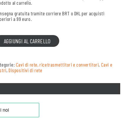
odotto al carrello.
nsegna gratuita tramite corriere BRT o DHL per acquisti
periori a 99 euro.
AGGIUNGI AL CARRELLO
tegorie:
Cavi di rete, ricetrasmettitori e convertitori
,
Cavi e
stri
,
Dispositivi di rete