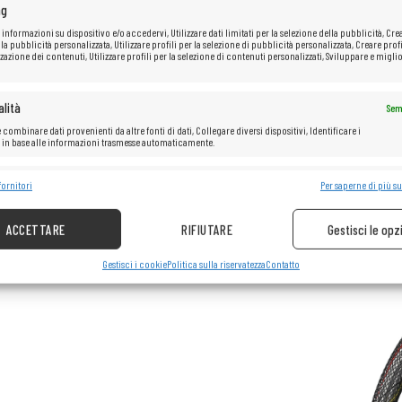
ng
 informazioni su dispositivo e/o accedervi, Utilizzare dati limitati per la selezione della pubblicità, Cre
 la pubblicità personalizzata, Utilizzare profili per la selezione di pubblicità personalizzata, Creare profi
zazione dei contenuti, Utilizzare profili per la selezione di contenuti personalizzati, Sviluppare e miglio
lità
Sem
 combinare dati provenienti da altre fonti di dati, Collegare diversi dispositivi, Identificare i
i in base alle informazioni trasmesse automaticamente.
e la sicurezza, prevenire e rilevare frodi, correggere errori, Erogare e
fornitori
Per saperne di più su
Sem
re pubblicità e contenuto.
ACCETTARE
RIFIUTARE
Gestisci le opz
Gestisci i cookie
Politica sulla riservatezza
Contatto