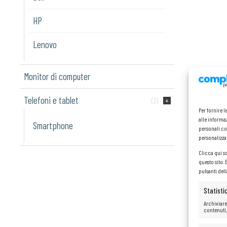
HP
Lenovo
Monitor di computer
Telefoni e tablet
(2)
Per fornire 
alle informaz
Smartphone
personali co
personalizza
Clicca qui s
questo sito.
pulsanti del
Statisti
Archiviare
contenuti,