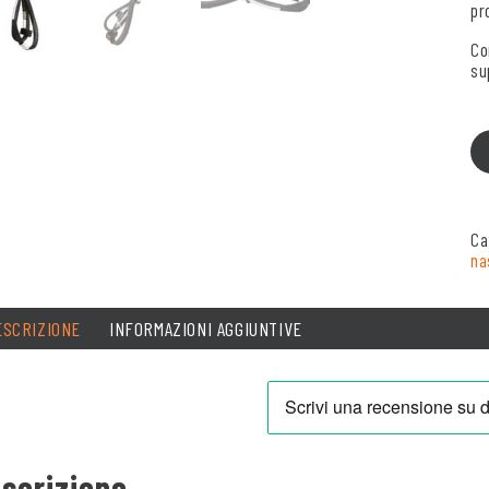
pr
Co
su
Ca
na
ESCRIZIONE
INFORMAZIONI AGGIUNTIVE
scrizione