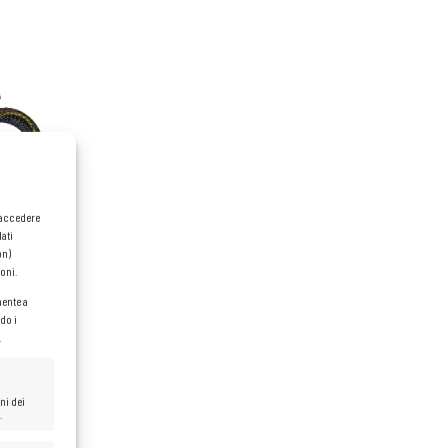
o accedere
dati
on)
oni.
mente a
do i
.
ni dei
.