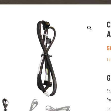
C
A
5
1 
G
Sp
Pr
Lo