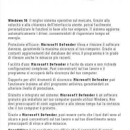
Windows 10
: il miglior sistema operativo sul mercato. Grazie alla
velocità e alla chiarezza dell’interfaccia utente, potrai facilmente
personalizzare le funzioni in base alle tue esigenze. Il sistema aggiorna
automaticamente i driver, consentendoti di risparmiare tempo ed
energia.
Protezione efficace:
Microsoft Defender
rileva e rimuove il software
dannoso, garantendo la massima sicurezza al tuo computer. Grazie ai
costanti aggiornamenti del database dei virus, il programma è in grado
di rilevare anche le minacce più recenti.
Facilità d’uso:
Microsoft Defender
è facile da usare e non richiede
configurazioni complesse. Puoi concentrarti sul tuo lavoro e il
programma si occuperà della sicurezza del tuo computer.
Supporto per altri strumenti di sicurezza:
Microsoft Defender
può
funzionare insieme ad altri programmi antivirus, garantendoti un
ulteriore livello di protezione.
Gratuito e integrato nel sistema:
Microsoft Defender
è un software
gratuito già installato sul tuo computer quando utilizzi Windows. Non
devi preoccuparti di costi aggiuntivi e allo stesso tempo hai la certezza
che il tuo computer è protetto.
Grazie a
Microsoft Defender
, puoi essere certo che i tuoi dati sono al
sicuro e puoi concentrarti sul tuo lavoro o sul tuo divertimento senza
preoccuparti di virus e altre minacce.
OpenOffice
è un pacchetto per ufficio che ti consentirà di creare