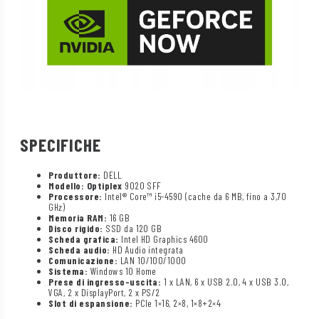
SPECIFICHE
Produttore:
DELL
Modello: Optiplex
9020 SFF
Processore:
Intel® Core™ i5-4590 (cache da 6 MB, fino a 3,70
GHz)
Memoria RAM:
16 GB
Disco rigido:
SSD da 120 GB
Scheda grafica:
Intel HD Graphics 4600
Scheda audio:
HD Audio integrata
Comunicazione:
LAN 10/100/1000
Sistema:
Windows 10 Home
Prese di ingresso-uscita:
1 x LAN, 6 x USB 2.0, 4 x USB 3.0,
VGA, 2 x DisplayPort, 2 x PS/2
Slot di espansione:
PCIe 1×16, 2×8, 1×8+2×4