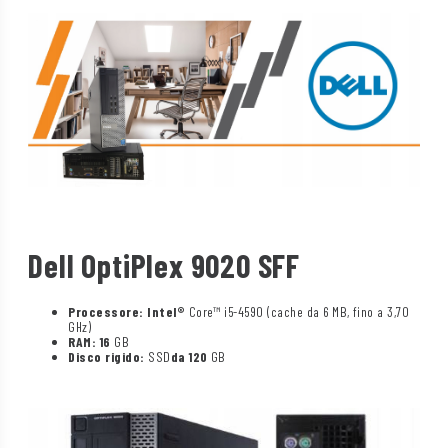
Dell OptiPlex 9020 SFF
Processore: Intel®
Core™ i5-4590 (cache da 6 MB, fino a 3,70
GHz)
RAM: 16
GB
Disco rigido:
SSD
da 120
GB