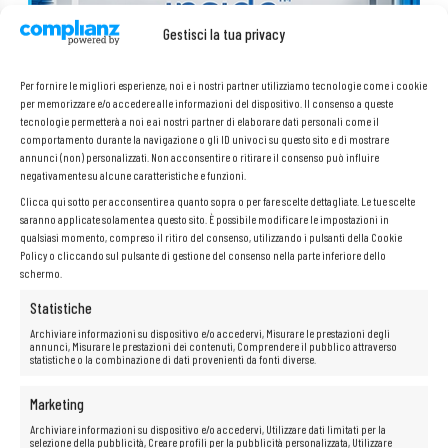
Gestisci la tua privacy
Per fornire le migliori esperienze, noi e i nostri partner utilizziamo tecnologie come i cookie
per memorizzare e/o accedere alle informazioni del dispositivo. Il consenso a queste
tecnologie permetterà a noi e ai nostri partner di elaborare dati personali come il
comportamento durante la navigazione o gli ID univoci su questo sito e di mostrare
Disco veloce SSD da 120 GB
annunci (non) personalizzati. Non acconsentire o ritirare il consenso può influire
negativamente su alcune caratteristiche e funzioni.
Il disco SSD è diverse volte più veloce di un normale disco HDD.
Questi dischi sono caratterizzati da un funzionamento silenzioso e da
Clicca qui sotto per acconsentire a quanto sopra o per fare scelte dettagliate. Le tue scelte
una resistenza agli urti molto maggiore.
saranno applicate solamente a questo sito. È possibile modificare le impostazioni in
qualsiasi momento, compreso il ritiro del consenso, utilizzando i pulsanti della Cookie
Policy o cliccando sul pulsante di gestione del consenso nella parte inferiore dello
schermo.
Statistiche
Archiviare informazioni su dispositivo e/o accedervi, Misurare le prestazioni degli
annunci, Misurare le prestazioni dei contenuti, Comprendere il pubblico attraverso
statistiche o la combinazione di dati provenienti da fonti diverse.
Marketing
Archiviare informazioni su dispositivo e/o accedervi, Utilizzare dati limitati per la
selezione della pubblicità, Creare profili per la pubblicità personalizzata, Utilizzare