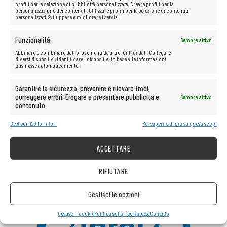
profili per la selezione di pubblicità personalizzata, Creare profili per la
personalizzazione dei contenuti, Utilizzare profili per la selezione di contenuti
personalizzati, Sviluppare e migliorare i servizi.
Scheda grafica Intel HD Graphics 4600
Funzionalità
Sempre attivo
La tecnologia Intel HD Graphics garantisce una qualità dell’immagine
eccezionale, sia durante i giochi, sia durante l’editing video o la visione
Abbinare e combinare dati provenienti da altre fonti di dati, Collegare
di film. La scelta perfetta per gli utenti che apprezzano un’esperienza
diversi dispositivi, Identificare i dispositivi in base alle informazioni
trasmesse automaticamente.
visiva di alta qualità.
Garantire la sicurezza, prevenire e rilevare frodi,
correggere errori, Erogare e presentare pubblicità e
Sempre attivo
contenuto.
Gestisci 1129 fornitori
Per saperne di più su questi scopi
ACCETTARE
RIFIUTARE
Gestisci le opzioni
Gestisci i cookie
Politica sulla riservatezza
Contatto