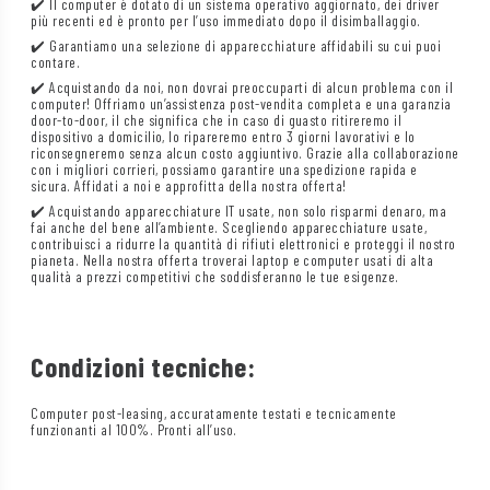
✔️ Il computer è dotato di un sistema operativo aggiornato, dei driver
più recenti ed è pronto per l’uso immediato dopo il disimballaggio.
✔️ Garantiamo una selezione di apparecchiature affidabili su cui puoi
contare.
✔️ Acquistando da noi, non dovrai preoccuparti di alcun problema con il
computer! Offriamo un’assistenza post-vendita completa e una garanzia
door-to-door, il che significa che in caso di guasto ritireremo il
dispositivo a domicilio, lo ripareremo entro 3 giorni lavorativi e lo
riconsegneremo senza alcun costo aggiuntivo. Grazie alla collaborazione
con i migliori corrieri, possiamo garantire una spedizione rapida e
sicura. Affidati a noi e approfitta della nostra offerta!
✔️ Acquistando apparecchiature IT usate, non solo risparmi denaro, ma
fai anche del bene all’ambiente. Scegliendo apparecchiature usate,
contribuisci a ridurre la quantità di rifiuti elettronici e proteggi il nostro
pianeta. Nella nostra offerta troverai laptop e computer usati di alta
qualità a prezzi competitivi che soddisferanno le tue esigenze.
Condizioni tecniche:
Computer post-leasing, accuratamente testati e tecnicamente
funzionanti al 100%. Pronti all’uso.