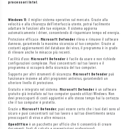
processori Intel
.
Windows 11
: il miglior sistema operativo sul mercato. Grazie alla
velocità e alla chiarezza dell’interfaccia utente, potrai facilmente
adattare le funzioni alle tue esigenze. Il sistema aggiorna
automaticamente i driver, consentendo di risparmiare tempo ed energia.
Protezione efficace:
Microsoft Defender
rileva e rimuove il software
dannoso, garantendo la massima sicurezza al tuo computer. Grazie ai
costanti aggiornamenti del database dei virus, il programma è in grado
di rilevare anche le minacce più recenti.
Facilità d’uso:
Microsoft Defender
è facile da usare e non richiede
configurazioni complesse. Puoi concentrarti sul tuo lavoro e il
programma si occuperà della sicurezza del tuo computer.
Supporto per altri strumenti di sicurezza:
Microsoft Defender
può
funzionare insieme ad altri programmi antivirus, garantendoti un
ulteriore livello di protezione.
Gratuito e integrato nel sistema:
Microsoft Defender
è un software
gratuito già installato sul tuo computer quando utilizzi Windows. Non
devi preoccuparti di costi aggiuntivi e allo stesso tempo hai la certezza
che il tuo computer è protetto.
Grazie a
Microsoft Defender
, puoi essere certo che i tuoi dati sono al
sicuro e puoi concentrarti sul tuo lavoro o sul tuo divertimento senza
preoccuparti di virus e altre minacce.
OpenOffice
è un pacchetto per ufficio che ti consentirà di creare
documenti, fogli di calcolo e presentazioni professionali.