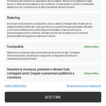
Archiviare informazioni su dispositivo e/o accedervi, Misurare le prestazioni degli
annunci, Misurare le prestazioni dei contenuti, Comprendere il pubblico attraverso
statistiche o la combinazione di dati provenienti da fonti diverse.
Marketing
Archiviare informazioni su dispositivo e/o accedervi, Utilizzare dati limitati per la
selezione della pubblicità, Creare profili per la pubblicità personalizzata, Utilizzare
profili per la selezione di pubblicità personalizzata, Creare profili per la
personalizzazione dei contenuti, Utilizzare profili per la selezione di contenuti
personalizzati, Sviluppare e migliorare i servizi.
Funzionalità
Sempre attivo
Abbinare e combinare dati provenienti da altre fonti di dati, Collegare
diversi dispositivi, Identificare i dispositivi in base alle informazioni
trasmesse automaticamente.
Garantire la sicurezza, prevenire e rilevare frodi,
correggere errori, Erogare e presentare pubblicità e
Sempre attivo
Possibilità multimediali illimitate a
contenuto.
portata di mano!
Gestisci 1129 fornitori
Per saperne di più su questi scopi
Il computer è perfetto anche per qualsiasi tipo di multimedia.
ACCETTARE
Guarda senza problemi film e ascolta musica in alta qualità da
piattaforme come Netflix, HBO, Amazon, YouTube, Spotify e Facebook.