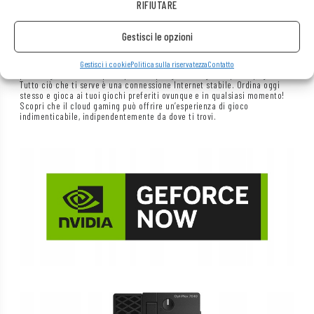
RIFIUTARE
Non vuoi investire in attrezzature costose, ma hai voglia di giocare ai
Gestisci le opzioni
giochi più recenti? Abbiamo la soluzione che fa per te! Il nostro laptop
Elitebook con il servizio
GeForce Now
è la scelta ideale per ogni
appassionato di giochi. Grazie all’applicazione
GeForce Now
, non avrai
Gestisci i cookie
Politica sulla riservatezza
Contatto
più bisogno di un computer potente per goderti i giochi più impegnativi.
Tutto ciò che ti serve è una connessione Internet stabile. Ordina oggi
stesso e gioca ai tuoi giochi preferiti ovunque e in qualsiasi momento!
Scopri che il cloud gaming può offrire un’esperienza di gioco
indimenticabile, indipendentemente da dove ti trovi.