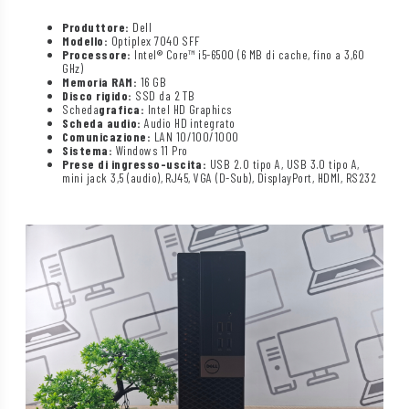
Produttore:
Dell
Modello:
Optiplex 7040 SFF
Processore:
Intel® Core™ i5-6500 (6 MB di cache, fino a 3,60
GHz)
Memoria RAM:
16 GB
Disco rigido:
SSD da 2 TB
Scheda
grafica:
Intel HD Graphics
Scheda audio:
Audio HD integrato
Comunicazione:
LAN 10/100/1000
Sistema:
Windows 11 Pro
Prese di ingresso-uscita:
USB 2.0 tipo A, USB 3.0 tipo A,
mini jack 3,5 (audio), RJ45, VGA (D-Sub), DisplayPort, HDMI, RS232