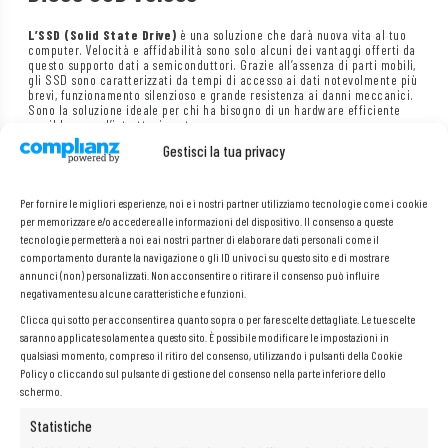
L’SSD (Solid State Drive)
è una soluzione che darà nuova vita al tuo
computer. Velocità e affidabilità sono solo alcuni dei vantaggi offerti da
questo supporto dati a semiconduttori. Grazie all’assenza di parti mobili,
gli SSD sono caratterizzati da tempi di accesso ai dati notevolmente più
brevi, funzionamento silenzioso e grande resistenza ai danni meccanici.
Sono la soluzione ideale per chi ha bisogno di un hardware efficiente
per il lavoro o l’intrattenimento.
Gestisci la tua privacy
Per fornire le migliori esperienze, noi e i nostri partner utilizziamo tecnologie come i cookie
per memorizzare e/o accedere alle informazioni del dispositivo. Il consenso a queste
tecnologie permetterà a noi e ai nostri partner di elaborare dati personali come il
comportamento durante la navigazione o gli ID univoci su questo sito e di mostrare
annunci (non) personalizzati. Non acconsentire o ritirare il consenso può influire
negativamente su alcune caratteristiche e funzioni.
Clicca qui sotto per acconsentire a quanto sopra o per fare scelte dettagliate. Le tue scelte
saranno applicate solamente a questo sito. È possibile modificare le impostazioni in
qualsiasi momento, compreso il ritiro del consenso, utilizzando i pulsanti della Cookie
Policy o cliccando sul pulsante di gestione del consenso nella parte inferiore dello
schermo.
Statistiche