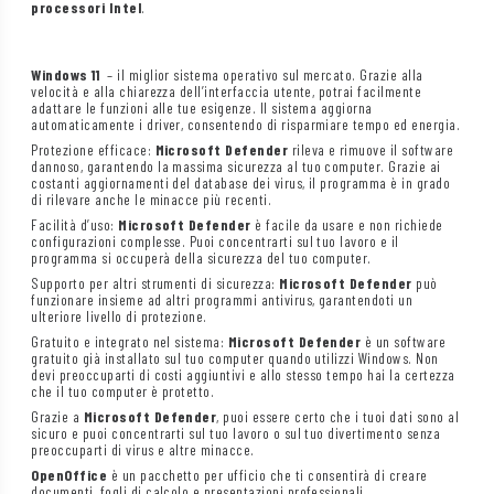
processori Intel
.
Windows 11
– il miglior sistema operativo sul mercato. Grazie alla
velocità e alla chiarezza dell’interfaccia utente, potrai facilmente
adattare le funzioni alle tue esigenze. Il sistema aggiorna
automaticamente i driver, consentendo di risparmiare tempo ed energia.
Protezione efficace:
Microsoft Defender
rileva e rimuove il software
dannoso, garantendo la massima sicurezza al tuo computer. Grazie ai
costanti aggiornamenti del database dei virus, il programma è in grado
di rilevare anche le minacce più recenti.
Facilità d’uso:
Microsoft Defender
è facile da usare e non richiede
configurazioni complesse. Puoi concentrarti sul tuo lavoro e il
programma si occuperà della sicurezza del tuo computer.
Supporto per altri strumenti di sicurezza:
Microsoft Defender
può
funzionare insieme ad altri programmi antivirus, garantendoti un
ulteriore livello di protezione.
Gratuito e integrato nel sistema:
Microsoft Defender
è un software
gratuito già installato sul tuo computer quando utilizzi Windows. Non
devi preoccuparti di costi aggiuntivi e allo stesso tempo hai la certezza
che il tuo computer è protetto.
Grazie a
Microsoft Defender
, puoi essere certo che i tuoi dati sono al
sicuro e puoi concentrarti sul tuo lavoro o sul tuo divertimento senza
preoccuparti di virus e altre minacce.
OpenOffice
è un pacchetto per ufficio che ti consentirà di creare
documenti, fogli di calcolo e presentazioni professionali.