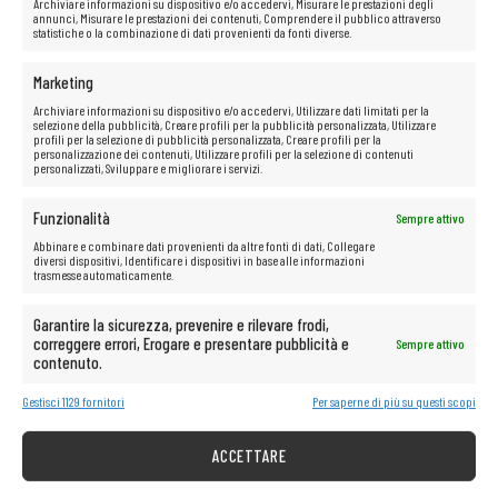
Archiviare informazioni su dispositivo e/o accedervi, Misurare le prestazioni degli
annunci, Misurare le prestazioni dei contenuti, Comprendere il pubblico attraverso
statistiche o la combinazione di dati provenienti da fonti diverse.
Marketing
Archiviare informazioni su dispositivo e/o accedervi, Utilizzare dati limitati per la
selezione della pubblicità, Creare profili per la pubblicità personalizzata, Utilizzare
profili per la selezione di pubblicità personalizzata, Creare profili per la
personalizzazione dei contenuti, Utilizzare profili per la selezione di contenuti
personalizzati, Sviluppare e migliorare i servizi.
Funzionalità
Sempre attivo
Abbinare e combinare dati provenienti da altre fonti di dati, Collegare
diversi dispositivi, Identificare i dispositivi in base alle informazioni
trasmesse automaticamente.
Garantire la sicurezza, prevenire e rilevare frodi,
correggere errori, Erogare e presentare pubblicità e
Sempre attivo
Possibilità multimediali illimitate a
contenuto.
portata di mano!
Gestisci 1129 fornitori
Per saperne di più su questi scopi
Il computer è perfetto anche per qualsiasi tipo di multimedia.
ACCETTARE
Guarda senza problemi film e ascolta musica in alta qualità da
piattaforme come Netflix, HBO, Amazon, YouTube, Spotify e Facebook.