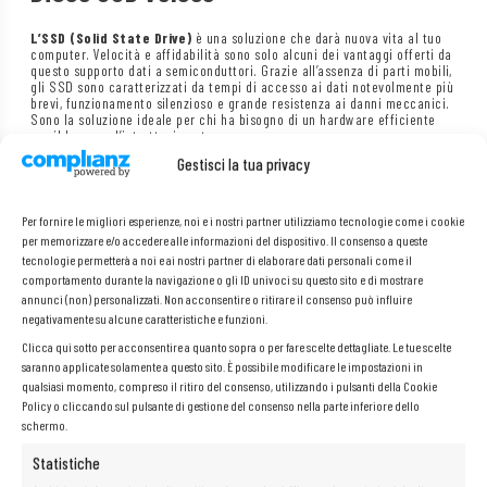
L’SSD (Solid State Drive)
è una soluzione che darà nuova vita al tuo
computer. Velocità e affidabilità sono solo alcuni dei vantaggi offerti da
questo supporto dati a semiconduttori. Grazie all’assenza di parti mobili,
gli SSD sono caratterizzati da tempi di accesso ai dati notevolmente più
brevi, funzionamento silenzioso e grande resistenza ai danni meccanici.
Sono la soluzione ideale per chi ha bisogno di un hardware efficiente
per il lavoro o l’intrattenimento.
Gestisci la tua privacy
Per fornire le migliori esperienze, noi e i nostri partner utilizziamo tecnologie come i cookie
per memorizzare e/o accedere alle informazioni del dispositivo. Il consenso a queste
tecnologie permetterà a noi e ai nostri partner di elaborare dati personali come il
comportamento durante la navigazione o gli ID univoci su questo sito e di mostrare
annunci (non) personalizzati. Non acconsentire o ritirare il consenso può influire
negativamente su alcune caratteristiche e funzioni.
Clicca qui sotto per acconsentire a quanto sopra o per fare scelte dettagliate. Le tue scelte
saranno applicate solamente a questo sito. È possibile modificare le impostazioni in
qualsiasi momento, compreso il ritiro del consenso, utilizzando i pulsanti della Cookie
Policy o cliccando sul pulsante di gestione del consenso nella parte inferiore dello
schermo.
Statistiche