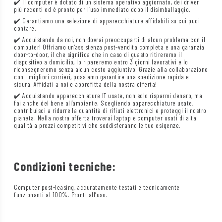
✔️ Il computer è dotato di un sistema operativo aggiornato, dei driver
più recenti ed è pronto per l’uso immediato dopo il disimballaggio.
✔️ Garantiamo una selezione di apparecchiature affidabili su cui puoi
contare.
✔️ Acquistando da noi, non dovrai preoccuparti di alcun problema con il
computer! Offriamo un’assistenza post-vendita completa e una garanzia
door-to-door, il che significa che in caso di guasto ritireremo il
dispositivo a domicilio, lo ripareremo entro 3 giorni lavorativi e lo
riconsegneremo senza alcun costo aggiuntivo. Grazie alla collaborazione
con i migliori corrieri, possiamo garantire una spedizione rapida e
sicura. Affidati a noi e approfitta della nostra offerta!
✔️ Acquistando apparecchiature IT usate, non solo risparmi denaro, ma
fai anche del bene all’ambiente. Scegliendo apparecchiature usate,
contribuisci a ridurre la quantità di rifiuti elettronici e proteggi il nostro
pianeta. Nella nostra offerta troverai laptop e computer usati di alta
qualità a prezzi competitivi che soddisferanno le tue esigenze.
Condizioni tecniche:
Computer post-leasing, accuratamente testati e tecnicamente
funzionanti al 100%. Pronti all’uso.