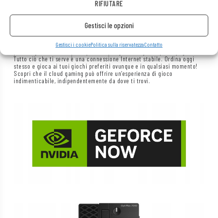
RIFIUTARE
Non vuoi investire in attrezzature costose, ma hai voglia di giocare ai
Gestisci le opzioni
giochi più recenti? Abbiamo la soluzione che fa per te! Il nostro laptop
Elitebook con il servizio
GeForce Now
è la scelta ideale per ogni
appassionato di giochi. Grazie all’applicazione
GeForce Now
, non avrai
Gestisci i cookie
Politica sulla riservatezza
Contatto
più bisogno di un computer potente per goderti i giochi più impegnativi.
Tutto ciò che ti serve è una connessione Internet stabile. Ordina oggi
stesso e gioca ai tuoi giochi preferiti ovunque e in qualsiasi momento!
Scopri che il cloud gaming può offrire un’esperienza di gioco
indimenticabile, indipendentemente da dove ti trovi.