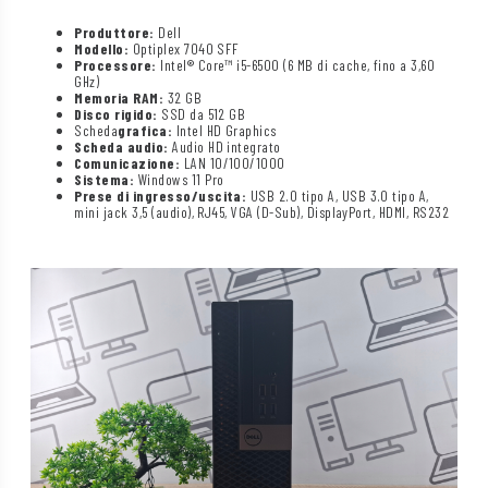
Produttore:
Dell
Modello:
Optiplex 7040 SFF
Processore:
Intel® Core™ i5-6500 (6 MB di cache, fino a 3,60
GHz)
Memoria RAM:
32 GB
Disco rigido:
SSD da 512 GB
Scheda
grafica:
Intel HD Graphics
Scheda audio:
Audio HD integrato
Comunicazione:
LAN 10/100/1000
Sistema:
Windows 11 Pro
Prese di ingresso/uscita:
USB 2.0 tipo A, USB 3.0 tipo A,
mini jack 3,5 (audio), RJ45, VGA (D-Sub), DisplayPort, HDMI, RS232