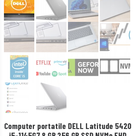
Computer portatile DELL Latitude 5420
i5-1145G7 8 GB 256 GB SSD NVMe FHD