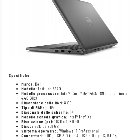
Specifiche
Marca
: Dell
Modello:
Latitude 5420
Modello processore
: Intel® Core™ i5-1145G7 (8M Cache, fino a
4,40 GHz)
Dimensione della RAM
: 8 GB
Tipo di RAM:
DDR4
Diagonale dello schermo
: 14
Modello scheda grafica:
Intel® Iris® Xe
Risoluzione (px):
1920 x 1080 FHD
Disco:
SSD da 256 GB
Sistema operativo:
Windows 11 Professional
Connettori:
HDMI, USB 3.0 tipo A, USB 3.0 tipo C, RJ-45,