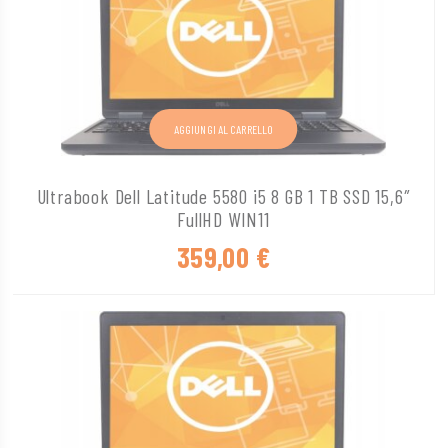
AGGIUNGI AL CARRELLO
Ultrabook Dell Latitude 5580 i5 8 GB 1 TB SSD 15,6″
FullHD WIN11
359,00
€