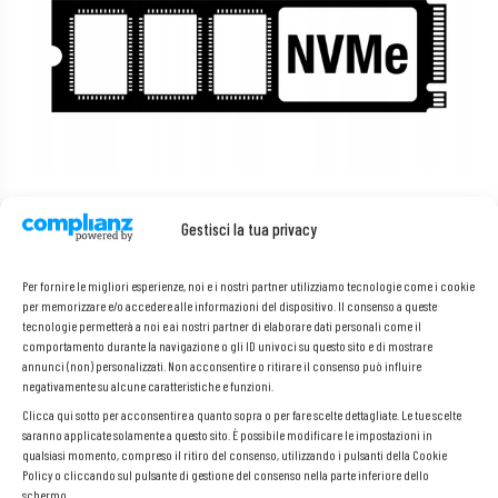
Gestisci la tua privacy
Veloce disco SSD NVMe
Per fornire le migliori esperienze, noi e i nostri partner utilizziamo tecnologie come i cookie
Il disco NVMe
è una soluzione che darà nuova vita al tuo computer.
per memorizzare e/o accedere alle informazioni del dispositivo. Il consenso a queste
Velocità e affidabilità sono solo alcuni dei vantaggi offerti dai supporti
tecnologie permetterà a noi e ai nostri partner di elaborare dati personali come il
dati a semiconduttori. Grazie all’assenza di parti mobili, questi dischi
comportamento durante la navigazione o gli ID univoci su questo sito e di mostrare
sono caratterizzati da tempi di accesso ai dati notevolmente più brevi,
annunci (non) personalizzati. Non acconsentire o ritirare il consenso può influire
funzionamento silenzioso e grande resistenza ai danni meccanici. Sono
negativamente su alcune caratteristiche e funzioni.
la soluzione ideale per chi ha bisogno di hardware efficiente per il
lavoro o l’intrattenimento.
Clicca qui sotto per acconsentire a quanto sopra o per fare scelte dettagliate. Le tue scelte
saranno applicate solamente a questo sito. È possibile modificare le impostazioni in
qualsiasi momento, compreso il ritiro del consenso, utilizzando i pulsanti della Cookie
Policy o cliccando sul pulsante di gestione del consenso nella parte inferiore dello
schermo.