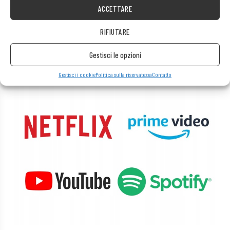
sono a portata di mano!
ACCETTARE
Il computer è ideale anche per qualsiasi tipo di multimedia.
RIFIUTARE
Guarda senza problemi film e ascolta musica in streaming con la
migliore qualità da piattaforme come Netflix, HBO, Amazon, YouTube,
Spotify e Facebook.
Gestisci le opzioni
Gestisci i cookie
Politica sulla riservatezza
Contatto