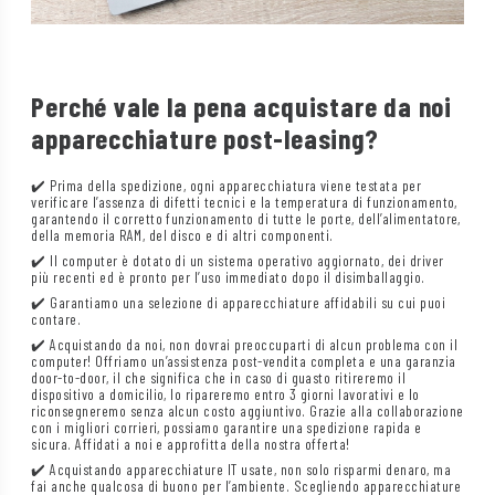
Perché vale la pena acquistare da noi
apparecchiature post-leasing?
✔️ Prima della spedizione, ogni apparecchiatura viene testata per
verificare l’assenza di difetti tecnici e la temperatura di funzionamento,
garantendo il corretto funzionamento di tutte le porte, dell’alimentatore,
della memoria RAM, del disco e di altri componenti.
✔️ Il computer è dotato di un sistema operativo aggiornato, dei driver
più recenti ed è pronto per l’uso immediato dopo il disimballaggio.
✔️ Garantiamo una selezione di apparecchiature affidabili su cui puoi
contare.
✔️ Acquistando da noi, non dovrai preoccuparti di alcun problema con il
computer! Offriamo un’assistenza post-vendita completa e una garanzia
door-to-door, il che significa che in caso di guasto ritireremo il
dispositivo a domicilio, lo ripareremo entro 3 giorni lavorativi e lo
riconsegneremo senza alcun costo aggiuntivo. Grazie alla collaborazione
con i migliori corrieri, possiamo garantire una spedizione rapida e
sicura. Affidati a noi e approfitta della nostra offerta!
✔️ Acquistando apparecchiature IT usate, non solo risparmi denaro, ma
fai anche qualcosa di buono per l’ambiente. Scegliendo apparecchiature