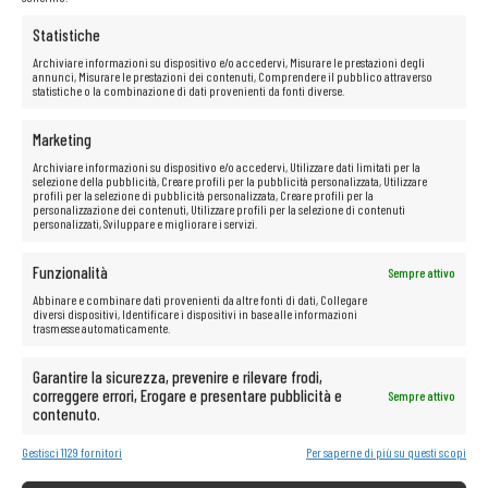
Statistiche
Archiviare informazioni su dispositivo e/o accedervi, Misurare le prestazioni degli
annunci, Misurare le prestazioni dei contenuti, Comprendere il pubblico attraverso
statistiche o la combinazione di dati provenienti da fonti diverse.
Marketing
Archiviare informazioni su dispositivo e/o accedervi, Utilizzare dati limitati per la
selezione della pubblicità, Creare profili per la pubblicità personalizzata, Utilizzare
profili per la selezione di pubblicità personalizzata, Creare profili per la
personalizzazione dei contenuti, Utilizzare profili per la selezione di contenuti
personalizzati, Sviluppare e migliorare i servizi.
Processore Intel Core i5-1145G7
Funzionalità
I processori
Intel Core i5
sono la soluzione perfetta per chi cerca
Sempre attivo
potenza e velocità nel proprio computer. Aumentano la dinamica di
Abbinare e combinare dati provenienti da altre fonti di dati, Collegare
funzionamento, consentendo agli utenti di aprire rapidamente file e
diversi dispositivi, Identificare i dispositivi in base alle informazioni
programmi e di passare istantaneamente da un’applicazione all’altra e
trasmesse automaticamente.
da un sito web all’altro. Inoltre, questi processori offrono eccezionali
capacità di intrattenimento e una riproduzione fluida di film in alta
definizione.
Garantire la sicurezza, prevenire e rilevare frodi,
correggere errori, Erogare e presentare pubblicità e
Sempre attivo
contenuto.
Le possibilità multimediali illimitate
Gestisci 1129 fornitori
Per saperne di più su questi scopi