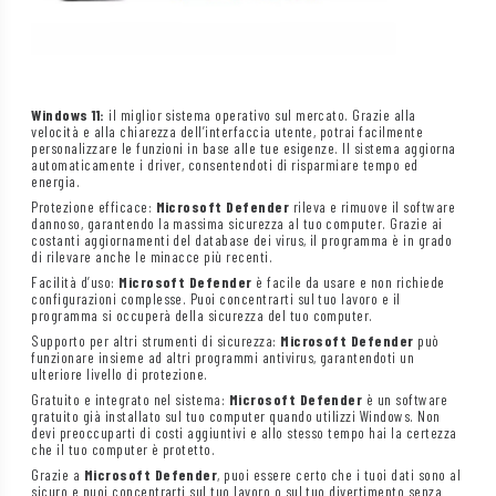
Windows 11:
il miglior sistema operativo sul mercato. Grazie alla
velocità e alla chiarezza dell’interfaccia utente, potrai facilmente
personalizzare le funzioni in base alle tue esigenze. Il sistema aggiorna
automaticamente i driver, consentendoti di risparmiare tempo ed
energia.
Protezione efficace:
Microsoft Defender
rileva e rimuove il software
dannoso, garantendo la massima sicurezza al tuo computer. Grazie ai
costanti aggiornamenti del database dei virus, il programma è in grado
di rilevare anche le minacce più recenti.
Facilità d’uso:
Microsoft Defender
è facile da usare e non richiede
configurazioni complesse. Puoi concentrarti sul tuo lavoro e il
programma si occuperà della sicurezza del tuo computer.
Supporto per altri strumenti di sicurezza:
Microsoft Defender
può
funzionare insieme ad altri programmi antivirus, garantendoti un
ulteriore livello di protezione.
Gratuito e integrato nel sistema:
Microsoft Defender
è un software
gratuito già installato sul tuo computer quando utilizzi Windows. Non
devi preoccuparti di costi aggiuntivi e allo stesso tempo hai la certezza
che il tuo computer è protetto.
Grazie a
Microsoft Defender
, puoi essere certo che i tuoi dati sono al
sicuro e puoi concentrarti sul tuo lavoro o sul tuo divertimento senza