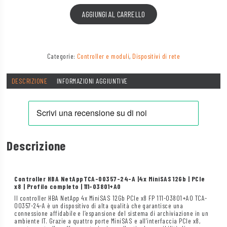
AGGIUNGI AL CARRELLO
Categorie:
Controller e moduli
,
Dispositivi di rete
DESCRIZIONE
INFORMAZIONI AGGIUNTIVE
Descrizione
Controller HBA NetApp
TCA-00357-24-A |
4x MiniSAS 12Gb | PCIe
x8 | Profilo completo | 111-03801+A0
Il controller HBA NetApp 4x MiniSAS 12Gb PCIe x8 FP 111-03801+A0 TCA-
00357-24-A è un dispositivo di alta qualità che garantisce una
connessione affidabile e l’espansione del sistema di archiviazione in un
ambiente IT. Grazie a quattro porte MiniSAS e all’interfaccia PCIe x8,