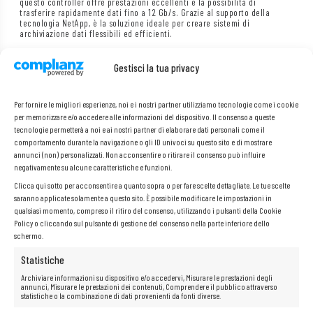
questo controller offre prestazioni eccellenti e la possibilità di
trasferire rapidamente dati fino a 12 Gb/s. Grazie al supporto della
tecnologia NetApp, è la soluzione ideale per creare sistemi di
archiviazione dati flessibili ed efficienti.
Gestisci la tua privacy
Specifiche:
Per fornire le migliori esperienze, noi e i nostri partner utilizziamo tecnologie come i cookie
per memorizzare e/o accedere alle informazioni del dispositivo. Il consenso a queste
Produttore: HP
tecnologie permetterà a noi e ai nostri partner di elaborare dati personali come il
Modello:
TCA-00357-24-A
comportamento durante la navigazione o gli ID univoci su questo sito e di mostrare
P/N:
111-03801+A0
annunci (non) personalizzati. Non acconsentire o ritirare il consenso può influire
negativamente su alcune caratteristiche e funzioni.
Porte:
4 x 12 G Mini SAS HD SFF-8644
Interfaccia:
PCI Express x8
Clicca qui sotto per acconsentire a quanto sopra o per fare scelte dettagliate. Le tue scelte
saranno applicate solamente a questo sito. È possibile modificare le impostazioni in
qualsiasi momento, compreso il ritiro del consenso, utilizzando i pulsanti della Cookie
Policy o cliccando sul pulsante di gestione del consenso nella parte inferiore dello
schermo.
Statistiche
Archiviare informazioni su dispositivo e/o accedervi, Misurare le prestazioni degli
annunci, Misurare le prestazioni dei contenuti, Comprendere il pubblico attraverso
statistiche o la combinazione di dati provenienti da fonti diverse.