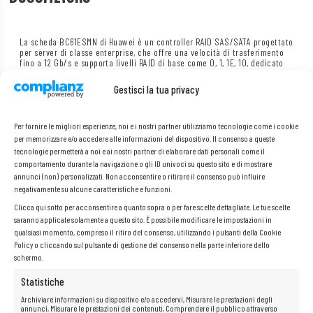
La scheda BC61ESMN di Huawei è un controller RAID SAS/SATA progettato
per server di classe enterprise, che offre una velocità di trasferimento
fino a 12 Gb/s e supporta livelli RAID di base come 0, 1, 1E, 10, dedicato
all’installazione in server Huawei come la serie SR130. La scheda non
dispone di una propria memoria cache (no-cache design), il che
Gestisci la tua privacy
semplifica l’integrazione e la manutenzione in ambienti con requisiti di
buffering di scrittura inferiori. Viene montata in uno slot PCI Express
standard destinato alle schede RAID nel server-piattaforma, consentendo
la configurazione di array di dischi SAS o SATA e aumentando il livello di
Per fornire le migliori esperienze, noi e i nostri partner utilizziamo tecnologie come i cookie
protezione dei dati e le prestazioni del sistema.
per memorizzare e/o accedere alle informazioni del dispositivo. Il consenso a queste
tecnologie permetterà a noi e ai nostri partner di elaborare dati personali come il
comportamento durante la navigazione o gli ID univoci su questo sito e di mostrare
annunci (non) personalizzati. Non acconsentire o ritirare il consenso può influire
Specifiche:
negativamente su alcune caratteristiche e funzioni.
Clicca qui sotto per acconsentire a quanto sopra o per fare scelte dettagliate. Le tue scelte
saranno applicate solamente a questo sito. È possibile modificare le impostazioni in
Produttore: Huawei
qualsiasi momento, compreso il ritiro del consenso, utilizzando i pulsanti della Cookie
Modello: SR130
Policy o cliccando sul pulsante di gestione del consenso nella parte inferiore dello
P/N:
BC61ESMN BC1M01ESMN
schermo.
Porte SAS:
2 × mini-SAS
Statistiche
Velocità interfaccia SAS/SATA: fino a
12 Gb/s
Archiviare informazioni su dispositivo e/o accedervi, Misurare le prestazioni degli
Livelli RAID supportati: 0
, 1, 1E, 10
annunci, Misurare le prestazioni dei contenuti, Comprendere il pubblico attraverso