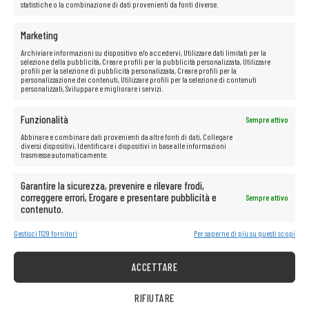
statistiche o la combinazione di dati provenienti da fonti diverse.
Compatibilità: Huawei
RH2288H
V3
Marketing
Archiviare informazioni su dispositivo e/o accedervi, Utilizzare dati limitati per la
selezione della pubblicità, Creare profili per la pubblicità personalizzata, Utilizzare
profili per la selezione di pubblicità personalizzata, Creare profili per la
personalizzazione dei contenuti, Utilizzare profili per la selezione di contenuti
personalizzati, Sviluppare e migliorare i servizi.
Funzionalità
Sempre attivo
Abbinare e combinare dati provenienti da altre fonti di dati, Collegare
diversi dispositivi, Identificare i dispositivi in base alle informazioni
trasmesse automaticamente.
Garantire la sicurezza, prevenire e rilevare frodi,
correggere errori, Erogare e presentare pubblicità e
Sempre attivo
contenuto.
Gestisci 1129 fornitori
Per saperne di più su questi scopi
ACCETTARE
RIFIUTARE