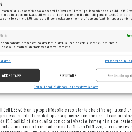
ng
 informazioni su dispositivo e/o accedervi, Utilizzare dati limitati per la selezione della pubblicità, Cre
 la pubblicità personalizzata, Utilizzare profili per la selezione di pubblicità personalizzata, Creare profi
zazione dei contenuti, Utilizzare profili per la selezione di contenuti personalizzati, Sviluppare e miglio
lità
Sem
Dell Latitude E5540
 combinare dati provenienti da altre fonti di dati, Collegare diversi dispositivi, Identificare i
i in base alle informazioni trasmesse automaticamente.
e la sicurezza, prevenire e rilevare frodi, correggere errori, Erogare e
fornitori
Per saperne di più su
Sem
Processore:
Intel® Core™&nbsp;
i5-4300U&nbsp
;
(cache da 3
re pubblicità e contenuto.
RAM: 16
GB
ACCETTARE
RIFIUTARE
Gestisci le opz
Disco rigido:
HDD da 1 TB
Gestisci i cookie
Politica sulla riservatezza
Contatto
Il Dell E5540 è un laptop affidabile e resistente che offre agli utenti u
processore Intel Core i5 di quarta generazione che garantisce prestazi
da 15,6 pollici di alta qualità con colori vivaci e immagini nitide, per
isola e un comodo touchpad che ne facilitano l’utilizzo, e un case resi
connettori USB, HDMI e VGA, che consentono di collegare dispositivi agg