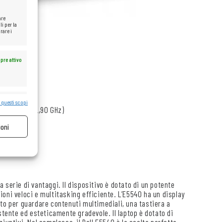
are
li per la
rare i
pre attivo
 questi scopi
pre attivo
 MB, fino a 2,90 GHz)
ioni
na serie di vantaggi. Il dispositivo è dotato di un potente
oni veloci e multitasking efficiente. L’E5540 ha un display
fetto per guardare contenuti multimediali, una tastiera a
stente ed esteticamente gradevole. Il laptop è dotato di
iuntivi. Nel complesso, il Dell E5540 è la scelta perfetta