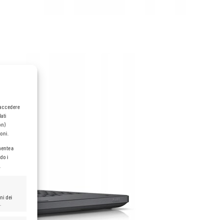
o accedere
dati
on)
oni.
mente a
do i
.
ni dei
.