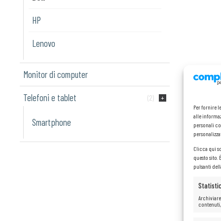
HP
Lenovo
Monitor di computer
Telefoni e tablet
(2)
Per fornire 
alle informaz
Smartphone
personali co
personalizza
Clicca qui s
questo sito.
pulsanti del
Statisti
Archiviare
contenuti,