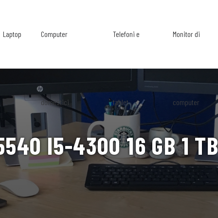
Laptop
Computer
Telefoni e
Monitor di
domestici
tablet
computer
540 I5-4300 16 GB 1 TB