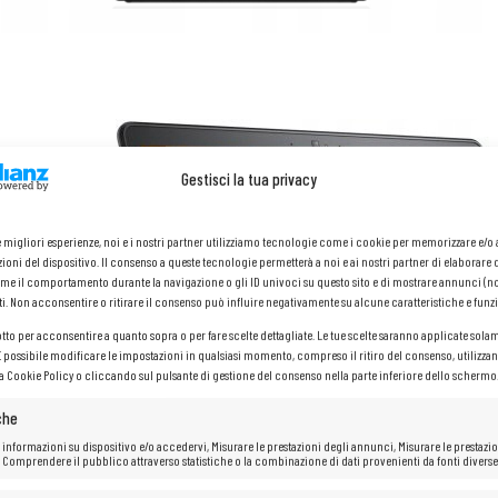
Gestisci la tua privacy
le migliori esperienze, noi e i nostri partner utilizziamo tecnologie come i cookie per memorizzare e/
ioni del dispositivo. Il consenso a queste tecnologie permetterà a noi e ai nostri partner di elaborare 
me il comportamento durante la navigazione o gli ID univoci su questo sito e di mostrare annunci (n
ti. Non acconsentire o ritirare il consenso può influire negativamente su alcune caratteristiche e funzi
otto per acconsentire a quanto sopra o per fare scelte dettagliate. Le tue scelte saranno applicate sola
 È possibile modificare le impostazioni in qualsiasi momento, compreso il ritiro del consenso, utilizzan
la Cookie Policy o cliccando sul pulsante di gestione del consenso nella parte inferiore dello schermo
che
 informazioni su dispositivo e/o accedervi, Misurare le prestazioni degli annunci, Misurare le prestazio
 Comprendere il pubblico attraverso statistiche o la combinazione di dati provenienti da fonti diverse