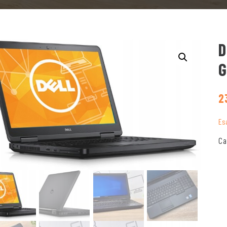
D
G
2
Es
Ca