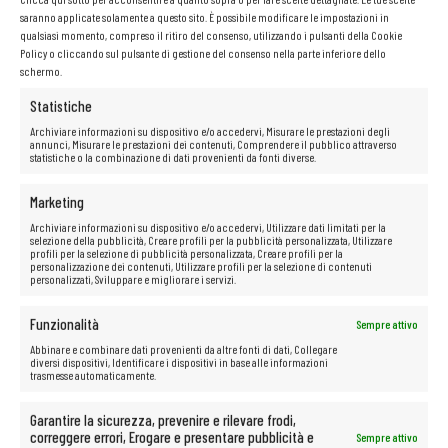
saranno applicate solamente a questo sito. È possibile modificare le impostazioni in
qualsiasi momento, compreso il ritiro del consenso, utilizzando i pulsanti della Cookie
Policy o cliccando sul pulsante di gestione del consenso nella parte inferiore dello
schermo.
Statistiche
Archiviare informazioni su dispositivo e/o accedervi, Misurare le prestazioni degli
annunci, Misurare le prestazioni dei contenuti, Comprendere il pubblico attraverso
statistiche o la combinazione di dati provenienti da fonti diverse.
Marketing
Archiviare informazioni su dispositivo e/o accedervi, Utilizzare dati limitati per la
selezione della pubblicità, Creare profili per la pubblicità personalizzata, Utilizzare
profili per la selezione di pubblicità personalizzata, Creare profili per la
personalizzazione dei contenuti, Utilizzare profili per la selezione di contenuti
personalizzati, Sviluppare e migliorare i servizi.
Scheda grafica NVIDIA Quadro
Funzionalità
Sempre attivo
P1000
Abbinare e combinare dati provenienti da altre fonti di dati, Collegare
diversi dispositivi, Identificare i dispositivi in base alle informazioni
trasmesse automaticamente.
NVIDIA Quadro P1000
offre una qualità dell’immagine eccezionale, sia
durante i giochi, l’editing video o la visione di film. La scelta perfetta per
Garantire la sicurezza, prevenire e rilevare frodi,
gli utenti che apprezzano un’esperienza visiva di alta qualità.
correggere errori, Erogare e presentare pubblicità e
Sempre attivo