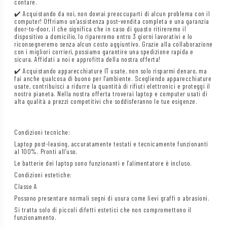
contare.
✔️ Acquistando da noi, non dovrai preoccuparti di alcun problema con il
computer! Offriamo un’assistenza post-vendita completa e una garanzia
door-to-door, il che significa che in caso di guasto ritireremo il
dispositivo a domicilio, lo ripareremo entro 3 giorni lavorativi e lo
riconsegneremo senza alcun costo aggiuntivo. Grazie alla collaborazione
con i migliori corrieri, possiamo garantire una spedizione rapida e
sicura. Affidati a noi e approfitta della nostra offerta!
✔️ Acquistando apparecchiature IT usate, non solo risparmi denaro, ma
fai anche qualcosa di buono per l’ambiente. Scegliendo apparecchiature
usate, contribuisci a ridurre la quantità di rifiuti elettronici e proteggi il
nostro pianeta. Nella nostra offerta troverai laptop e computer usati di
alta qualità a prezzi competitivi che soddisferanno le tue esigenze.
Condizioni tecniche:
Laptop post-leasing, accuratamente testati e tecnicamente funzionanti
al 100%. Pronti all’uso.
Le batterie dei laptop sono funzionanti e l’alimentatore è incluso.
Condizioni estetiche:
Classe A
Possono presentare normali segni di usura come lievi graffi o abrasioni.
Si tratta solo di piccoli difetti estetici che non compromettono il
funzionamento.