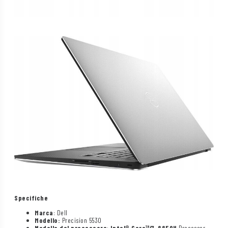
Specifiche
Marca
: Dell
Modello:
Precision 5530
Modello del processore
:
Intel®
Core™
i7-8850H
Processor