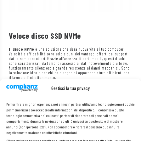
Veloce disco SSD NVMe
Il disco NVMe
è una soluzione che darà nuova vita al tuo computer.
Velocità e affidabilità sono solo alcuni dei vantaggi offerti dai supporti
dati a semiconduttori. Grazie all’assenza di parti mobili, questi dischi
sono caratterizzati da tempi di accesso ai dati notevolmente più brevi,
funzionamento silenzioso e grande resistenza ai danni meccanici. Sono
la soluzione ideale per chi ha bisogno di apparecchiature efficienti per
il lavoro o l’intrattenimento.
Gestisci la tua privacy
Per fornire le migliori esperienze, noi e i nostri partner utilizziamo tecnologie come i cookie
per memorizzare e/o accedere alle informazioni del dispositivo. Il consenso a queste
tecnologie permetterà a noi e ai nostri partner di elaborare dati personali come il
comportamento durante la navigazione o gli ID univoci su questo sito e di mostrare
annunci (non) personalizzati. Non acconsentire o ritirare il consenso può influire
negativamente su alcune caratteristiche e funzioni.
Clicca qui sotto per acconsentire a quanto sopra o per fare scelte dettagliate. Le tue scelte