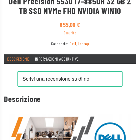
Dell Precision 5530 i7-8850H 32 GB 2
TB SSD NVMe FHD NVIDIA WIN10
855,00
€
Esaurito
Categorie:
Dell
,
Laptop
DESCRIZIONE
INFORMAZIONI AGGIUNTIVE
Descrizione