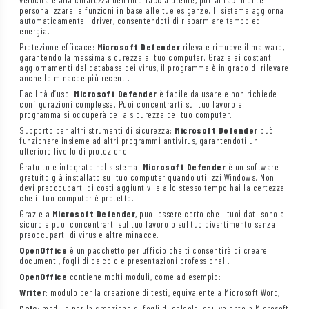
personalizzare le funzioni in base alle tue esigenze. Il sistema aggiorna
automaticamente i driver, consentendoti di risparmiare tempo ed
energia.
Protezione efficace:
Microsoft Defender
rileva e rimuove il malware,
garantendo la massima sicurezza al tuo computer. Grazie ai costanti
aggiornamenti del database dei virus, il programma è in grado di rilevare
anche le minacce più recenti.
Facilità d’uso:
Microsoft Defender
è facile da usare e non richiede
configurazioni complesse. Puoi concentrarti sul tuo lavoro e il
programma si occuperà della sicurezza del tuo computer.
Supporto per altri strumenti di sicurezza:
Microsoft Defender
può
funzionare insieme ad altri programmi antivirus, garantendoti un
ulteriore livello di protezione.
Gratuito e integrato nel sistema:
Microsoft Defender
è un software
gratuito già installato sul tuo computer quando utilizzi Windows. Non
devi preoccuparti di costi aggiuntivi e allo stesso tempo hai la certezza
che il tuo computer è protetto.
Grazie a
Microsoft Defender
, puoi essere certo che i tuoi dati sono al
sicuro e puoi concentrarti sul tuo lavoro o sul tuo divertimento senza
preoccuparti di virus e altre minacce.
OpenOffice
è un pacchetto per ufficio che ti consentirà di creare
documenti, fogli di calcolo e presentazioni professionali.
OpenOffice
contiene molti moduli, come ad esempio:
Writer
: modulo per la creazione di testi, equivalente a Microsoft Word,
Calc
: modulo per la creazione di fogli di calcolo, equivalente a Microsoft