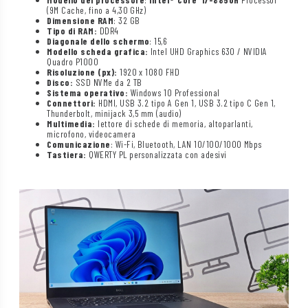
(9M Cache, fino a 4,30 GHz)
Dimensione RAM
: 32 GB
Tipo di RAM:
DDR4
Diagonale dello schermo
: 15,6
Modello scheda grafica:
Intel UHD Graphics 630 / NVIDIA
Quadro P1000
Risoluzione (px):
1920 x 1080 FHD
Disco:
SSD NVMe da 2 TB
Sistema operativo:
Windows 10 Professional
Connettori:
HDMI, USB 3.2 tipo A Gen 1, USB 3.2 tipo C Gen 1,
Thunderbolt, minijack 3,5 mm (audio)
Multimedia:
lettore di schede di memoria, altoparlanti,
microfono, videocamera
Comunicazione
: Wi-Fi, Bluetooth, LAN 10/100/1000 Mbps
Tastiera:
QWERTY PL personalizzata con adesivi