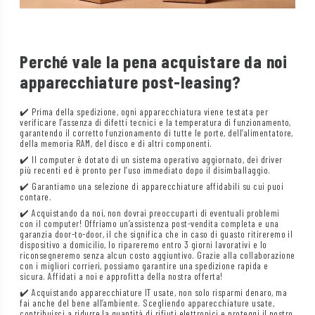
Perché vale la pena acquistare da noi
apparecchiature post-leasing?
✔️ Prima della spedizione, ogni apparecchiatura viene testata per
verificare l’assenza di difetti tecnici e la temperatura di funzionamento,
garantendo il corretto funzionamento di tutte le porte, dell’alimentatore,
della memoria RAM, del disco e di altri componenti.
✔️ Il computer è dotato di un sistema operativo aggiornato, dei driver
più recenti ed è pronto per l’uso immediato dopo il disimballaggio.
✔️ Garantiamo una selezione di apparecchiature affidabili su cui puoi
contare.
✔️ Acquistando da noi, non dovrai preoccuparti di eventuali problemi
con il computer! Offriamo un’assistenza post-vendita completa e una
garanzia door-to-door, il che significa che in caso di guasto ritireremo il
dispositivo a domicilio, lo ripareremo entro 3 giorni lavorativi e lo
riconsegneremo senza alcun costo aggiuntivo. Grazie alla collaborazione
con i migliori corrieri, possiamo garantire una spedizione rapida e
sicura. Affidati a noi e approfitta della nostra offerta!
✔️ Acquistando apparecchiature IT usate, non solo risparmi denaro, ma
fai anche del bene all’ambiente. Scegliendo apparecchiature usate,
contribuisci a ridurre la quantità di rifiuti elettronici e proteggi il nostro