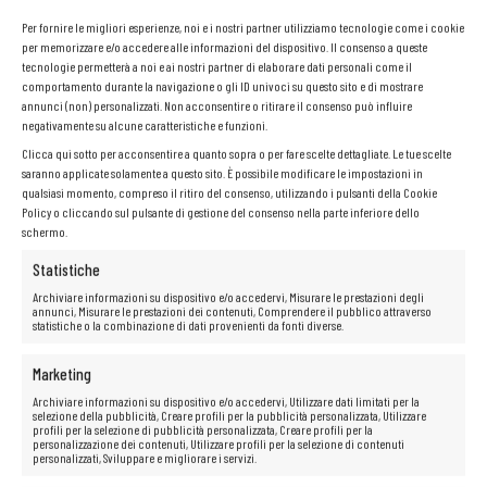
Per fornire le migliori esperienze, noi e i nostri partner utilizziamo tecnologie come i cookie
per memorizzare e/o accedere alle informazioni del dispositivo. Il consenso a queste
tecnologie permetterà a noi e ai nostri partner di elaborare dati personali come il
comportamento durante la navigazione o gli ID univoci su questo sito e di mostrare
annunci (non) personalizzati. Non acconsentire o ritirare il consenso può influire
negativamente su alcune caratteristiche e funzioni.
Clicca qui sotto per acconsentire a quanto sopra o per fare scelte dettagliate. Le tue scelte
saranno applicate solamente a questo sito. È possibile modificare le impostazioni in
qualsiasi momento, compreso il ritiro del consenso, utilizzando i pulsanti della Cookie
Policy o cliccando sul pulsante di gestione del consenso nella parte inferiore dello
Processore Intel Core i5-4460
schermo.
Statistiche
I processori Intel Core i5 sono la soluzione ideale per gli utenti che
Archiviare informazioni su dispositivo e/o accedervi, Misurare le prestazioni degli
richiedono un’elevata potenza di calcolo e un funzionamento fluido del
annunci, Misurare le prestazioni dei contenuti, Comprendere il pubblico attraverso
sistema. Grazie alla loro architettura avanzata, garantiscono prestazioni
statistiche o la combinazione di dati provenienti da fonti diverse.
dinamiche, avvio rapido delle applicazioni e passaggio senza problemi
tra programmi e pagine web. Le prestazioni di queste unità le rendono
ideali sia per le applicazioni d’ufficio che per lavorare con programmi
Marketing
più esigenti. Inoltre, Intel Core i5 offre un’eccellente gestione dei
contenuti multimediali, garantendo una riproduzione fluida di film in
Archiviare informazioni su dispositivo e/o accedervi, Utilizzare dati limitati per la
selezione della pubblicità, Creare profili per la pubblicità personalizzata, Utilizzare
alta definizione e un intrattenimento confortevole.
profili per la selezione di pubblicità personalizzata, Creare profili per la
personalizzazione dei contenuti, Utilizzare profili per la selezione di contenuti
personalizzati, Sviluppare e migliorare i servizi.