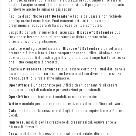
costanti aggiornamenti del database dei virus, il programma è in grado
di rilevare anche le minacce più recenti.
Facilità d’uso:
Microsoft Defender
è facile da usare e non richiede
configurazioni complesse. Puoi concentrarti sul tuo lavoro e il
programma si occuperà della sicurezza del tuo computer.
Supporto per altri strumenti di sicurezza:
Microsoft Defender
può
funzionare insieme ad altri programmi antivirus, garantendoti un
ulteriore livello di protezione.
Gratuito e integrato nel sistema:
Microsoft Defender
è un software
gratuito già installato sul tuo computer quando utilizzi Windows. Non
devi preoccuparti di costi aggiuntivi e allo stesso tempo hai la certezza
che il tuo computer è protetto.
Grazie a
Microsoft Defender
, puoi essere certo che i tuoi dati sono al
sicuro e puoi concentrarti sul tuo lavoro o sul tuo divertimento senza
preoccuparti di virus e altre minacce.
OpenOffice
è un pacchetto per ufficio che ti consentirà di creare
documenti, fogli di calcolo e presentazioni professionali.
OpenOffice
contiene molti moduli, come ad esempio:
Writer
: modulo per la creazione di testi, equivalente a Microsoft Word,
Calc
: modulo per la creazione di fogli di calcolo, equivalente a Microsoft
Excel,
Impress
: modulo per la creazione di presentazioni, equivalente a
Microsoft PowerPoint,
Draw
: modulo per la creazione di grafica vettoriale, disegni e