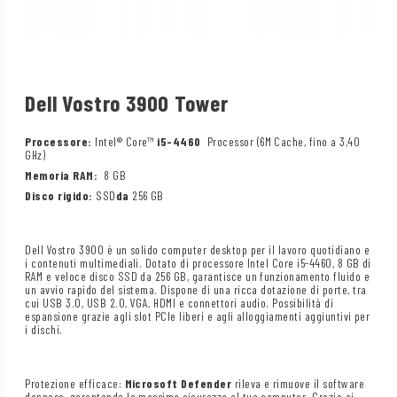
Dell Vostro 3900 Tower
Processore:
Intel® Core™
i5-4460
Processor (6M Cache, fino a 3,40
GHz)
Memoria RAM:
8 GB
Disco rigido:
SSD
da
256 GB
Dell Vostro 3900 è un solido computer desktop per il lavoro quotidiano e
i contenuti multimediali. Dotato di processore Intel Core i5-4460, 8 GB di
RAM e veloce disco SSD da 256 GB, garantisce un funzionamento fluido e
un avvio rapido del sistema. Dispone di una ricca dotazione di porte, tra
cui USB 3.0, USB 2.0, VGA, HDMI e connettori audio. Possibilità di
espansione grazie agli slot PCIe liberi e agli alloggiamenti aggiuntivi per
i dischi.
Protezione efficace:
Microsoft Defender
rileva e rimuove il software
dannoso, garantendo la massima sicurezza al tuo computer. Grazie ai