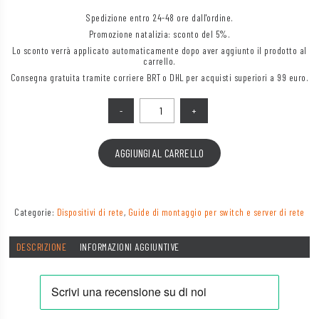
Spedizione entro 24-48 ore dall'ordine.
Promozione natalizia: sconto del 5%.
Lo sconto verrà applicato automaticamente dopo aver aggiunto il prodotto al
carrello.
Consegna gratuita tramite corriere BRT o DHL per acquisti superiori a 99 euro.
Quantità
AGGIUNGI AL CARRELLO
Categorie:
Dispositivi di rete
,
Guide di montaggio per switch e server di rete
DESCRIZIONE
INFORMAZIONI AGGIUNTIVE