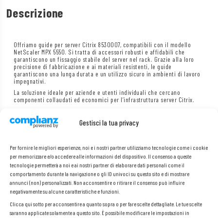
Descrizione
Offriamo guide per server Citrix 8530007, compatibili con il modello
NetScaler MPX 5550. Si tratta di accessori robusti e affidabili che
garantiscono un fissaggio stabile del server nel rack. Grazie alla loro
precisione di fabbricazione e ai materiali resistenti, le guide
garantiscono una lunga durata e un utilizzo sicuro in ambienti di lavoro
impegnativi.
La soluzione ideale per aziende e utenti individuali che cercano
componenti collaudati ed economici per l’infrastruttura server Citrix.
Gestisci la tua privacy
Specifiche:
Per fornire le migliori esperienze, noi e i nostri partner utilizziamo tecnologie come i cookie
per memorizzare e/o accedere alle informazioni del dispositivo. Il consenso a queste
Produttore: Citrix
tecnologie permetterà a noi e ai nostri partner di elaborare dati personali come il
Codice prodotto:
8530007
comportamento durante la navigazione o gli ID univoci su questo sito e di mostrare
Compatibile con: NetScaler
MPX 5550
annunci (non) personalizzati. Non acconsentire o ritirare il consenso può influire
negativamente su alcune caratteristiche e funzioni.
Clicca qui sotto per acconsentire a quanto sopra o per fare scelte dettagliate. Le tue scelte
saranno applicate solamente a questo sito. È possibile modificare le impostazioni in