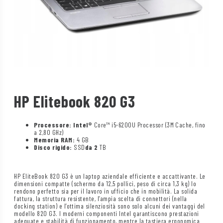
HP Elitebook 820 G3
Processore: Intel®
Core™ i5-6200U Processor (3M Cache, fino
a 2,80 GHz)
Memoria RAM:
4 GB
Disco rigido:
SSD
da 2
TB
HP EliteBook 820 G3 è un laptop aziendale efficiente e accattivante. Le
dimensioni compatte (schermo da 12,5 pollici, peso di circa 1,3 kg) lo
rendono perfetto sia per il lavoro in ufficio che in mobilità. La solida
fattura, la struttura resistente, l’ampia scelta di connettori (nella
docking station) e l’ottima silenziosità sono solo alcuni dei vantaggi del
modello 820 G3. I moderni componenti Intel garantiscono prestazioni
adeguate e stabilità di funzionamento, mentre la tastiera ergonomica