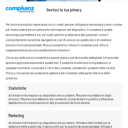
Gestisci la tua privacy
Per fornire le migliori esperienze, noi e i nostri partner utilizziamo tecnologie come i cookie
per memorizzare e/o accedere alle informazioni del dispositivo. Il consenso a queste
tecnologie permetterà a noi e ai nostri partner di elaborare dati personali come il
Schermo opaco
comportamento durante la navigazione o gli ID univoci su questo sito e di mostrare
annunci (non) personalizzati. Non acconsentire o ritirare il consenso può influire
Vuoi lavorare comodamente con il tuo laptop in qualsiasi condizione,
negativamente su alcune caratteristiche e funzioni.
senza il rischio di abbagliamento o affaticamento degli occhi?
L’HP
Clicca qui sotto per acconsentire a quanto sopra o per fare scelte dettagliate. Le tue scelte
EliteBook 820 G3
con
schermo opaco
è la soluzione ideale per te!
saranno applicate solamente a questo sito. È possibile modificare le impostazioni in
Grazie
allo schermo opaco
non avrai problemi di riflessi, il che ti
qualsiasi momento, compreso il ritiro del consenso, utilizzando i pulsanti della Cookie
consentirà di lavorare liberamente in diverse condizioni, sia all’interno
Policy o cliccando sul pulsante di gestione del consenso nella parte inferiore dello
che all’esterno.
Lo schermo opaco
è anche molto meno affaticante
per gli occhi, consentendoti di lavorare più a lungo e più comodamente
schermo.
senza provare fastidio.
Statistiche
Archiviare informazioni su dispositivo e/o accedervi, Misurare le prestazioni degli
Con il nostro laptop con porta
USB Type-C™
avrai il pieno controllo del
annunci, Misurare le prestazioni dei contenuti, Comprendere il pubblico attraverso
trasferimento di dati, immagini e audio. Questa porta innovativa
statistiche o la combinazione di dati provenienti da fonti diverse.
consente il trasferimento di dati con la massima qualità senza ritardi.
Inoltre, grazie alla
porta DisplayPort
integrata, che sostituisce la
porta HDMI
HDMI
, potrai goderti le tue foto e i tuoi contenuti
Marketing
multimediali su un grande schermo senza perdita di qualità. La
Archiviare informazioni su dispositivo e/o accedervi, Utilizzare dati limitati per la
trasmissione digitale ti garantirà una qualità eccellente senza
selezione della pubblicità, Creare profili per la pubblicità personalizzata, Utilizzare
interferenze. Basta collegare qualsiasi dispositivo tramite cavo