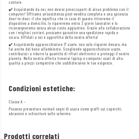
contare.
✔️ Acquistando da noi, non dovrai preoccuparti di alcun problema con il
computer! Offriamo un’assistenza post-vendita completa e una garanzia
door-to-door, il che significa che in caso di guasto ritireremo il
dispositivo a domicilio, lo ripareremo entro 3 giorni lavorativi e lo
riconsegneremo senza alcun costo aggiuntivo. Grazie alla collaborazione
con i migliori corrieri, possiamo garantire una spedizione rapida e
sicura. Affidati a noi e approfitta della nostra offerta!
✔️ Acquistando apparecchiature IT usate, non solo risparmi denaro, ma
fai anche del bene all’ambiente. Scegliendo apparecchiature usate,
contribuisci a ridurre la quantità di rifiuti elettronici e proteggi il nostro
pianeta. Nella nostra offerta troverai laptop e computer usati di alta
qualità a prezzi competitivi che soddisferanno le tue esigenze.
Condizioni estetiche:
Classe A –
Possono presentare normali segni di usura come graffi sui coperchi,
abrasioni e schiariture sullo schermo.
Prodotti correlati