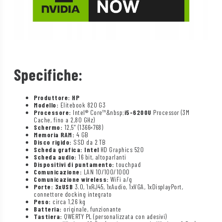
Specifiche:
Produttore: HP
Modello:
Elitebook 820 G3
Processore:
Intel® Core™&nbsp;
i5-6200U
Processor (3M
Cache, fino a 2,80 GHz)
Schermo:
12,5″ (1366×768)
Memoria RAM:
4 GB
Disco rigido:
SSD da 2 TB
Scheda grafica: Intel
HD Graphics 520
Scheda audio:
16 bit, altoparlanti
Dispositivi di puntamento:
touchpad
Comunicazione:
LAN 10/100/1000
Comunicazione wireless:
WiFi a/g
Porte: 3xUSB
3.0, 1xRJ45, 1xAudio, 1xVGA, 1xDisplayPort,
connettore docking integrato
Peso:
circa 1,26 kg
Batteria:
originale, funzionante
Tastiera:
QWERTY PL (personalizzata con adesivi)