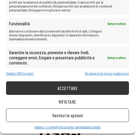
profili per la selezione di pubblicità personalizzata, Creare profili per la
DisplayPort o connettore HDMI con cavo o adattatore
DP-HDMI
per
personalizzazione dei contenuti, Utilizzare profili per la selezione di contenuti
mantenere la piena funzionalità del tuo dispositivo.
personalizzati, Sviluppare e migliorare i servizi.
Funzionalità
Sempre attivo
Abbinare e combinare dati provenienti da altre fonti di dati, Collegare
diversi dispositivi, Identificare i dispositivi in base alle informazioni
trasmesse automaticamente.
Garantire la sicurezza, prevenire e rilevare frodi,
correggere errori, Erogare e presentare pubblicità e
Sempre attivo
contenuto.
Gestisci 1129 fornitori
Per saperne di più su questi scopi
ACCETTARE
RIFIUTARE
Gestisci le opzioni
Gestisci i cookie
Politica sulla riservatezza
Contatto