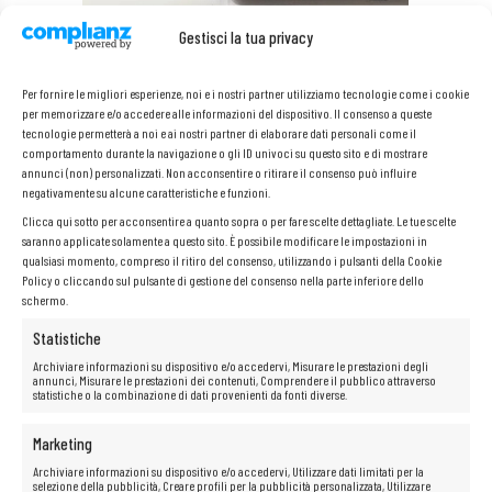
Gestisci la tua privacy
Per fornire le migliori esperienze, noi e i nostri partner utilizziamo tecnologie come i cookie
per memorizzare e/o accedere alle informazioni del dispositivo. Il consenso a queste
tecnologie permetterà a noi e ai nostri partner di elaborare dati personali come il
comportamento durante la navigazione o gli ID univoci su questo sito e di mostrare
annunci (non) personalizzati. Non acconsentire o ritirare il consenso può influire
negativamente su alcune caratteristiche e funzioni.
Clicca qui sotto per acconsentire a quanto sopra o per fare scelte dettagliate. Le tue scelte
saranno applicate solamente a questo sito. È possibile modificare le impostazioni in
qualsiasi momento, compreso il ritiro del consenso, utilizzando i pulsanti della Cookie
Policy o cliccando sul pulsante di gestione del consenso nella parte inferiore dello
schermo.
Statistiche
Archiviare informazioni su dispositivo e/o accedervi, Misurare le prestazioni degli
annunci, Misurare le prestazioni dei contenuti, Comprendere il pubblico attraverso
statistiche o la combinazione di dati provenienti da fonti diverse.
Marketing
Disco SSD veloce
Archiviare informazioni su dispositivo e/o accedervi, Utilizzare dati limitati per la
selezione della pubblicità, Creare profili per la pubblicità personalizzata, Utilizzare