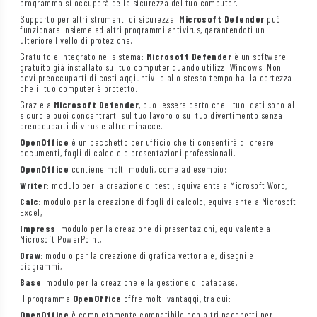
programma si occuperà della sicurezza del tuo computer.
Supporto per altri strumenti di sicurezza:
Microsoft Defender
può
funzionare insieme ad altri programmi antivirus, garantendoti un
ulteriore livello di protezione.
Gratuito e integrato nel sistema:
Microsoft Defender
è un software
gratuito già installato sul tuo computer quando utilizzi Windows. Non
devi preoccuparti di costi aggiuntivi e allo stesso tempo hai la certezza
che il tuo computer è protetto.
Grazie a
Microsoft Defender
, puoi essere certo che i tuoi dati sono al
sicuro e puoi concentrarti sul tuo lavoro o sul tuo divertimento senza
preoccuparti di virus e altre minacce.
OpenOffice
è un pacchetto per ufficio che ti consentirà di creare
documenti, fogli di calcolo e presentazioni professionali.
OpenOffice
contiene molti moduli, come ad esempio:
Writer
: modulo per la creazione di testi, equivalente a Microsoft Word,
Calc
: modulo per la creazione di fogli di calcolo, equivalente a Microsoft
Excel,
Impress
: modulo per la creazione di presentazioni, equivalente a
Microsoft PowerPoint,
Draw
: modulo per la creazione di grafica vettoriale, disegni e
diagrammi,
Base
: modulo per la creazione e la gestione di database.
Il programma
OpenOffice
offre molti vantaggi, tra cui:
OpenOffice
è completamente compatibile con altri pacchetti per