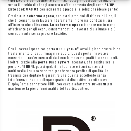
Vuoi lavorare comodamente con il tuo laptop in qualsiasi condizione,
senza il rischio di abbagliamento o affaticamento degli occhi?
L’HP
EliteBook 840 G3
con
schermo opaco
è la soluzione ideale per te!
Grazie
allo schermo opaco
, non avrai problemi di riflessi di luce, il
che ti consentirà di lavorare liberamente in diverse condizioni, sia
all’interno che all’esterno.
Lo schermo opaco
è anche molto meno
affaticante per gli occhi, consentendoti di lavorare più a lungo e più
comodamente senza provare fastidio.
Con il nostro laptop con porta
USB Type-C™
avrai il pieno controllo del
trasferimento di dati, immagini e audio. Questa porta innovativa
consente il trasferimento di dati con la massima qualità senza ritardi.
Inoltre, grazie alla
porta DisplayPort
integrata, che sostituisce la
porta HDMI
HDMI
, potrai goderti le tue foto e i tuoi contenuti
multimediali su uno schermo grande senza perdita di qualità. La
trasmissione digitale ti garantirà una qualità eccellente senza
interferenze. Basta collegare qualsiasi dispositivo tramite cavo
DisplayPort o connettore HDMI con cavo o adattatore
DP-HDMI
per
mantenere la piena funzionalità del tuo dispositivo.