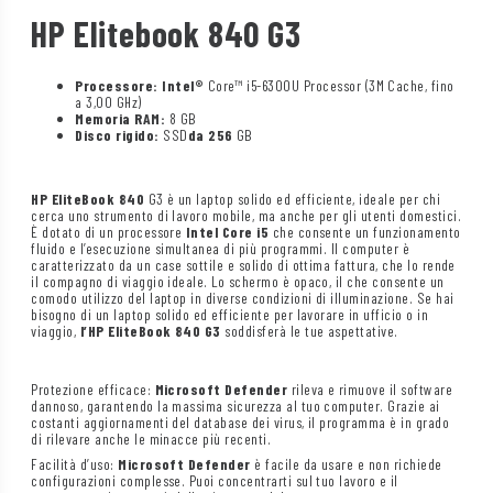
HP Elitebook 840 G3
Processore: Intel®
Core™ i5-6300U Processor (3M Cache, fino
a 3,00 GHz)
Memoria RAM:
8 GB
Disco rigido:
SSD
da 256
GB
HP EliteBook 840
G3 è un laptop solido ed efficiente, ideale per chi
cerca uno strumento di lavoro mobile, ma anche per gli utenti domestici.
È dotato di un processore
Intel Core i5
che consente un funzionamento
fluido e l’esecuzione simultanea di più programmi. Il computer è
caratterizzato da un case sottile e solido di ottima fattura, che lo rende
il compagno di viaggio ideale. Lo schermo è opaco, il che consente un
comodo utilizzo del laptop in diverse condizioni di illuminazione. Se hai
bisogno di un laptop solido ed efficiente per lavorare in ufficio o in
viaggio,
l’HP EliteBook 840 G3
soddisferà le tue aspettative.
Protezione efficace:
Microsoft Defender
rileva e rimuove il software
dannoso, garantendo la massima sicurezza al tuo computer. Grazie ai
costanti aggiornamenti del database dei virus, il programma è in grado
di rilevare anche le minacce più recenti.
Facilità d’uso:
Microsoft Defender
è facile da usare e non richiede
configurazioni complesse. Puoi concentrarti sul tuo lavoro e il