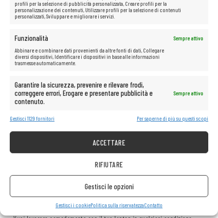
L’SSD (Solid State Drive)
è una soluzione che darà nuova vita al tuo
profili per la selezione di pubblicità personalizzata, Creare profili per la
personalizzazione dei contenuti, Utilizzare profili per la selezione di contenuti
computer. Velocità e affidabilità sono solo alcuni dei vantaggi offerti da
personalizzati, Sviluppare e migliorare i servizi.
questo supporto dati a semiconduttori. Grazie all’assenza di parti mobili,
gli SSD sono caratterizzati da tempi di accesso ai dati notevolmente più
brevi, funzionamento silenzioso e elevata resistenza ai danni meccanici.
Funzionalità
Sempre attivo
Sono la soluzione ideale per chi ha bisogno di apparecchiature efficienti
per il lavoro o l’intrattenimento.
Abbinare e combinare dati provenienti da altre fonti di dati, Collegare
diversi dispositivi, Identificare i dispositivi in base alle informazioni
trasmesse automaticamente.
Garantire la sicurezza, prevenire e rilevare frodi,
correggere errori, Erogare e presentare pubblicità e
Sempre attivo
contenuto.
Gestisci 1129 fornitori
Per saperne di più su questi scopi
ACCETTARE
RIFIUTARE
Gestisci le opzioni
Schermo opaco
Gestisci i cookie
Politica sulla riservatezza
Contatto