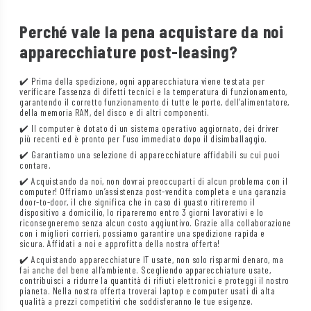
Perché vale la pena acquistare da noi
apparecchiature post-leasing?
✔️ Prima della spedizione, ogni apparecchiatura viene testata per
verificare l’assenza di difetti tecnici e la temperatura di funzionamento,
garantendo il corretto funzionamento di tutte le porte, dell’alimentatore,
della memoria RAM, del disco e di altri componenti.
✔️ Il computer è dotato di un sistema operativo aggiornato, dei driver
più recenti ed è pronto per l’uso immediato dopo il disimballaggio.
✔️ Garantiamo una selezione di apparecchiature affidabili su cui puoi
contare.
✔️ Acquistando da noi, non dovrai preoccuparti di alcun problema con il
computer! Offriamo un’assistenza post-vendita completa e una garanzia
door-to-door, il che significa che in caso di guasto ritireremo il
dispositivo a domicilio, lo ripareremo entro 3 giorni lavorativi e lo
riconsegneremo senza alcun costo aggiuntivo. Grazie alla collaborazione
con i migliori corrieri, possiamo garantire una spedizione rapida e
sicura. Affidati a noi e approfitta della nostra offerta!
✔️ Acquistando apparecchiature IT usate, non solo risparmi denaro, ma
fai anche del bene all’ambiente. Scegliendo apparecchiature usate,
contribuisci a ridurre la quantità di rifiuti elettronici e proteggi il nostro
pianeta. Nella nostra offerta troverai laptop e computer usati di alta
qualità a prezzi competitivi che soddisferanno le tue esigenze.