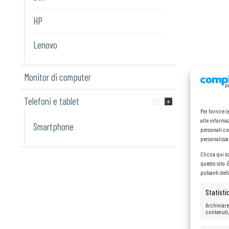
HP
Lenovo
Monitor di computer
Telefoni e tablet
(2)
Per fornire 
alle informaz
Smartphone
personali co
personalizza
Clicca qui s
questo sito.
pulsanti del
Statisti
Archiviare
contenuti,