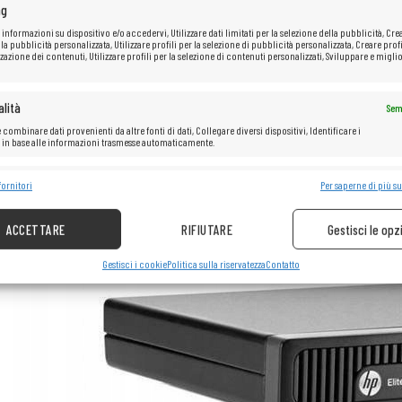
ng
 informazioni su dispositivo e/o accedervi, Utilizzare dati limitati per la selezione della pubblicità, Cre
 la pubblicità personalizzata, Utilizzare profili per la selezione di pubblicità personalizzata, Creare profi
zazione dei contenuti, Utilizzare profili per la selezione di contenuti personalizzati, Sviluppare e miglio
lità
Sem
 combinare dati provenienti da altre fonti di dati, Collegare diversi dispositivi, Identificare i
i in base alle informazioni trasmesse automaticamente.
e la sicurezza, prevenire e rilevare frodi, correggere errori, Erogare e
fornitori
Per saperne di più su
Sem
re pubblicità e contenuto.
ACCETTARE
RIFIUTARE
Gestisci le opz
Gestisci i cookie
Politica sulla riservatezza
Contatto