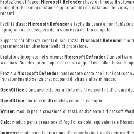
Protezione efficace:
Microsoft Defender
rileva e rimuove il softwa
computer. Grazie ai costanti aggiornamenti del database dei virus, il
recenti.
Facilità d’uso:
Microsoft Defender
è facile da usare e non richiede 
il programma si occuperà della sicurezza del tuo computer.
Supporto per altri strumenti di sicurezza:
Microsoft Defender
può f
garantendoti un ulteriore livello di protezione.
Gratuito e integrato nel sistema:
Microsoft Defender
è un software g
Windows. Non devi preoccuparti di costi aggiuntivi e allo stesso tempo
Grazie a
Microsoft Defender
, puoi essere certo che i tuoi dati sono 
intrattenimento senza preoccuparti di virus e altre minacce.
OpenOffice
è un pacchetto per ufficio che ti consentirà di creare doc
OpenOffice
contiene molti moduli, come ad esempio:
Writer
: modulo per la creazione di testi, equivalente a Microsoft Word
Calc
: modulo per la creazione di fogli di calcolo, equivalente a Microso
Impress
: modulo per la creazione di presentazioni, equivalente a Mi