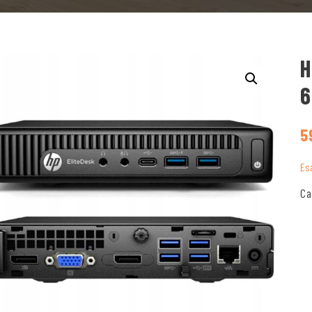
H
6
5
Es
Ca