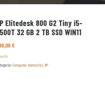
P Elitedesk 800 G2 Tiny i5-
500T 32 GB 2 TB SSD WIN11
99,00
€
aurito
tegorie:
Computer domestici
,
HP