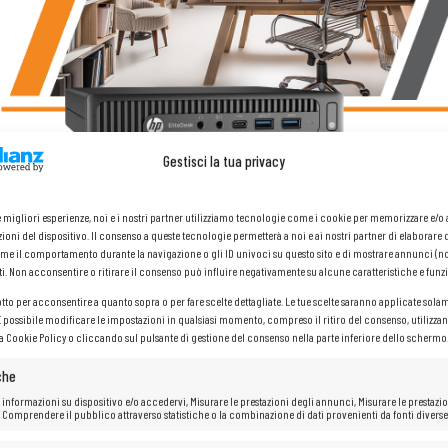
Gestisci la tua privacy
le migliori esperienze, noi e i nostri partner utilizziamo tecnologie come i cookie per memorizzare e/
ioni del dispositivo. Il consenso a queste tecnologie permetterà a noi e ai nostri partner di elaborare 
me il comportamento durante la navigazione o gli ID univoci su questo sito e di mostrare annunci (n
ti. Non acconsentire o ritirare il consenso può influire negativamente su alcune caratteristiche e funzi
Mini PC HP 800 G2 Tiny
otto per acconsentire a quanto sopra o per fare scelte dettagliate. Le tue scelte saranno applicate sola
 È possibile modificare le impostazioni in qualsiasi momento, compreso il ritiro del consenso, utilizzan
la Cookie Policy o cliccando sul pulsante di gestione del consenso nella parte inferiore dello schermo
Processore:
Intel® Core™&nbsp;
i5-6500T&nbsp
;(Cache 6 MB,
che
Memoria RAM: 32
GB
Disco rigido: 2
TB SSD
 informazioni su dispositivo e/o accedervi, Misurare le prestazioni degli annunci, Misurare le prestazio
 Comprendere il pubblico attraverso statistiche o la combinazione di dati provenienti da fonti diverse