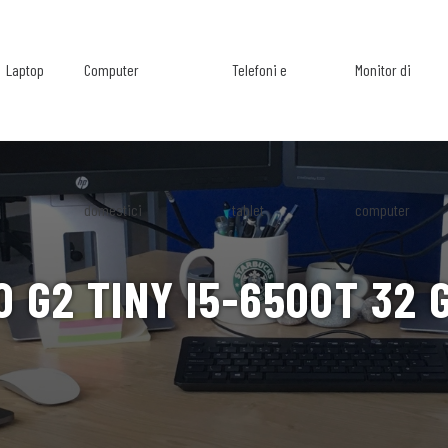
Laptop
Computer
Telefoni e
Monitor di
domestici
tablet
computer
 G2 TINY I5-6500T 32 G