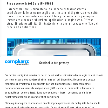
Processore Intel Core i5-8500T
I processori Core i5 aumentano la dinamica di funzionamento,
soddisfacendo le esigenze degli utenti in termini di potenza e velocità.
Garantiscono un’apertura rapida di file e programmi e un passaggio
immediato e senza problemi tra applicazioni e pagine web. Offrono
straordinarie possibilità di intrattenimento e una riproduzione fluida di
film in alta definizione.
Gestisci la tua privacy
Per fornire le migliori esperienze, noi e i nostri partner utilizziamo tecnologie come i cookie
per memorizzare e/o accedere alle informazioni del dispositivo. Il consenso a queste
tecnologie permetterà a noi e ai nostri partner di elaborare dati personali come il
comportamento durante la navigazione o gli ID univoci su questo sito e di mostrare
annunci (non) personalizzati. Non acconsentire o ritirare il consenso può influire
negativamente su alcune caratteristiche e funzioni.
Clicca qui sotto per acconsentire a quanto sopra o per fare scelte dettagliate. Le tue scelte
saranno applicate solamente a questo sito. È possibile modificare le impostazioni in