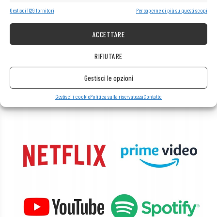
Gestisci 1129 fornitori
Per saperne di più su questi scopi
ACCETTARE
Scheda grafica Intel UHD Graphics 630
RIFIUTARE
La tecnologia Intel UHD Graphics offre una qualità dell’immagine
eccezionale, sia durante i giochi, l’editing video o la visione di film. La
scelta perfetta per gli utenti che apprezzano un’esperienza visiva di alta
Gestisci le opzioni
qualità.
Gestisci i cookie
Politica sulla riservatezza
Contatto