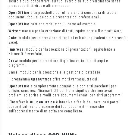
sicuro e puoi concentrarti sul tuo lavoro o sul tuo divertimento senza
preoccuparti di virus e altre minacce.
OpenOffice
è un pacchetto per ufficio che ti consentirà di creare
documenti, fogli di calcolo e presentazioni professionali.
OpenOffice
contiene molti moduli, come ad esempio:
Writer
: modulo per la creazione di testi, equivalente a Microsoft Word,
Calc
: modulo per la creazione di fogli di calcolo, equivalente a Microsoft
Excel,
Impress
: modulo per la creazione di presentazioni, equivalente a
Microsoft PowerPoint,
Draw
: modulo per la creazione di grafica vettoriale, disegni e
diagrammi,
Base
: modulo per la creazione e la gestione di database.
Il programma
OpenOffice
offre molti vantaggi, tra cui:
OpenOffice
è completamente compatibile con altri pacchetti per
ufficio, compreso Microsoft Office, il che significa che non avrai
problemi ad aprire e modificare documenti creati con altri programmi.
L’interfaccia
di OpenOffice
è intuitiva e facile da usare, così potrai
concentrarti sulla creazione dei tuoi documenti invece che
sull’apprendimento di un software complicato.