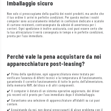
Imballaggio sicuro
Non solo ci preoccupiamo della qualità dei nostri prodotti, ma anche che
il tuo ordine ti arrivi in perfette condizioni. Per questo motivo i nostri
computer sono accuratamente imballati in confezioni dedicate e scatole
di cartone resistenti, contrassegnate da adesivi di avvertenza per i
corrieri. Ogni spedizione è inoltre assicurata, così puoi essere certo che
la tua attrezzatura ti verrà consegnata in tempo e in perfette condizioni,
pronta per l’uso immediato.
Perché vale la pena acquistare da noi
apparecchiature post-leasing?
✔️ Prima della spedizione, ogni apparecchiatura viene testata per
verificare l’assenza di difetti tecnici e la temperatura di funzionamento,
garantendo il corretto funzionamento di tutte le porte, dell’alimentatore,
della memoria RAM, del disco e di altri componenti.
✔️ Il computer è dotato di un sistema operativo aggiornato, dei driver
più recenti ed è pronto per l’uso immediato dopo il disimballaggio.
✔️ Garantiamo una selezione di apparecchiature affidabili su cui puoi
contare.
✔️ Acquistando da noi, non dovrai preoccuparti di alcun problema con il