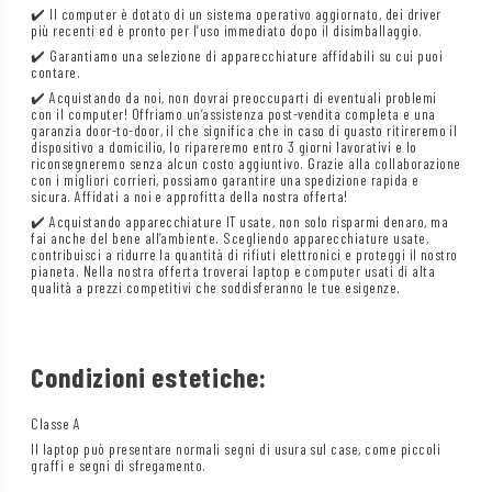
✔️ Il computer è dotato di un sistema operativo aggiornato, dei driver
più recenti ed è pronto per l’uso immediato dopo il disimballaggio.
✔️ Garantiamo una selezione di apparecchiature affidabili su cui puoi
contare.
✔️ Acquistando da noi, non dovrai preoccuparti di eventuali problemi
con il computer! Offriamo un’assistenza post-vendita completa e una
garanzia door-to-door, il che significa che in caso di guasto ritireremo il
dispositivo a domicilio, lo ripareremo entro 3 giorni lavorativi e lo
riconsegneremo senza alcun costo aggiuntivo. Grazie alla collaborazione
con i migliori corrieri, possiamo garantire una spedizione rapida e
sicura. Affidati a noi e approfitta della nostra offerta!
✔️ Acquistando apparecchiature IT usate, non solo risparmi denaro, ma
fai anche del bene all’ambiente. Scegliendo apparecchiature usate,
contribuisci a ridurre la quantità di rifiuti elettronici e proteggi il nostro
pianeta. Nella nostra offerta troverai laptop e computer usati di alta
qualità a prezzi competitivi che soddisferanno le tue esigenze.
Condizioni estetiche:
Classe A
Il laptop può presentare normali segni di usura sul case, come piccoli
graffi e segni di sfregamento.