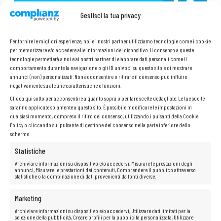
Gestisci la tua privacy
Per fornire le migliori esperienze, noi e i nostri partner utilizziamo tecnologie come i cookie
per memorizzare e/o accedere alle informazioni del dispositivo. Il consenso a queste
tecnologie permetterà a noi e ai nostri partner di elaborare dati personali come il
comportamento durante la navigazione o gli ID univoci su questo sito e di mostrare
annunci (non) personalizzati. Non acconsentire o ritirare il consenso può influire
negativamente su alcune caratteristiche e funzioni.
Clicca qui sotto per acconsentire a quanto sopra o per fare scelte dettagliate. Le tue scelte
saranno applicate solamente a questo sito. È possibile modificare le impostazioni in
qualsiasi momento, compreso il ritiro del consenso, utilizzando i pulsanti della Cookie
Policy o cliccando sul pulsante di gestione del consenso nella parte inferiore dello
schermo.
Statistiche
Schermo opaco
Archiviare informazioni su dispositivo e/o accedervi, Misurare le prestazioni degli
annunci, Misurare le prestazioni dei contenuti, Comprendere il pubblico attraverso
statistiche o la combinazione di dati provenienti da fonti diverse.
Vuoi lavorare comodamente con il tuo laptop in qualsiasi condizione,
senza il rischio di abbagliamento o affaticamento degli occhi? Il laptop
Marketing
con
schermo opaco
è la soluzione perfetta per te!
Archiviare informazioni su dispositivo e/o accedervi, Utilizzare dati limitati per la
Grazie
allo schermo opaco
, non avrai problemi di riflessi di luce, il
selezione della pubblicità, Creare profili per la pubblicità personalizzata, Utilizzare