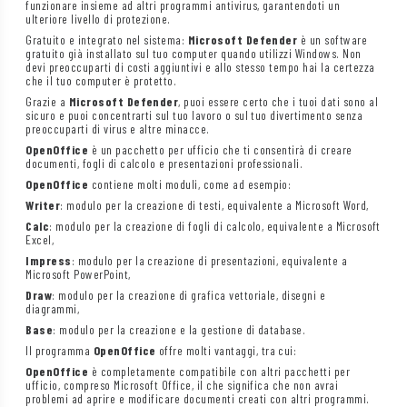
funzionare insieme ad altri programmi antivirus, garantendoti un
ulteriore livello di protezione.
Gratuito e integrato nel sistema:
Microsoft Defender
è un software
gratuito già installato sul tuo computer quando utilizzi Windows. Non
devi preoccuparti di costi aggiuntivi e allo stesso tempo hai la certezza
che il tuo computer è protetto.
Grazie a
Microsoft Defender
, puoi essere certo che i tuoi dati sono al
sicuro e puoi concentrarti sul tuo lavoro o sul tuo divertimento senza
preoccuparti di virus e altre minacce.
OpenOffice
è un pacchetto per ufficio che ti consentirà di creare
documenti, fogli di calcolo e presentazioni professionali.
OpenOffice
contiene molti moduli, come ad esempio:
Writer
: modulo per la creazione di testi, equivalente a Microsoft Word,
Calc
: modulo per la creazione di fogli di calcolo, equivalente a Microsoft
Excel,
Impress
: modulo per la creazione di presentazioni, equivalente a
Microsoft PowerPoint,
Draw
: modulo per la creazione di grafica vettoriale, disegni e
diagrammi,
Base
: modulo per la creazione e la gestione di database.
Il programma
OpenOffice
offre molti vantaggi, tra cui:
OpenOffice
è completamente compatibile con altri pacchetti per
ufficio, compreso Microsoft Office, il che significa che non avrai
problemi ad aprire e modificare documenti creati con altri programmi.