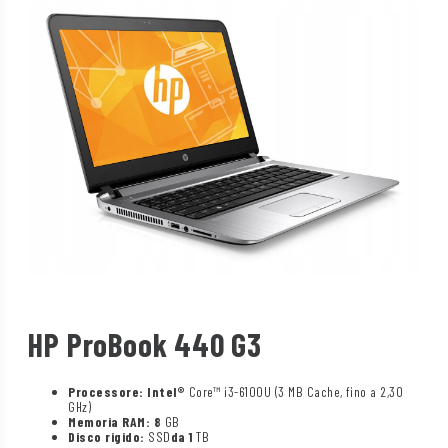
HP ProBook 440 G3
Processore: Intel®
Core™ i3-6100U (3 MB Cache, fino a 2,30
GHz)
Memoria RAM: 8
GB
Disco rigido:
SSD
da 1
TB