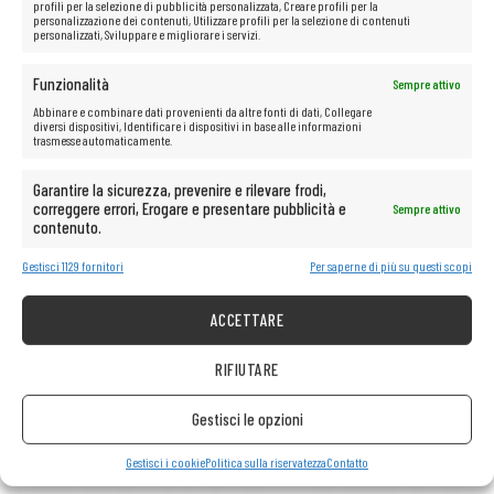
che ti consentirà di lavorare liberamente in diverse condizioni, sia
profili per la selezione di pubblicità personalizzata, Creare profili per la
all’interno che all’esterno.
Lo schermo opaco
è anche molto meno
personalizzazione dei contenuti, Utilizzare profili per la selezione di contenuti
affaticante per gli occhi, consentendoti di lavorare più a lungo e in
personalizzati, Sviluppare e migliorare i servizi.
modo più confortevole senza provare fastidio.
Funzionalità
Sempre attivo
Abbinare e combinare dati provenienti da altre fonti di dati, Collegare
diversi dispositivi, Identificare i dispositivi in base alle informazioni
Le possibilità multimediali illimitate
trasmesse automaticamente.
sono a portata di mano!
Garantire la sicurezza, prevenire e rilevare frodi,
correggere errori, Erogare e presentare pubblicità e
Sempre attivo
Il computer è perfetto anche per qualsiasi tipo di multimedia.
contenuto.
Guarda senza problemi film e ascolta musica in streaming con la
migliore qualità da piattaforme come Netflix, HBO, Amazon, YouTube,
Gestisci 1129 fornitori
Per saperne di più su questi scopi
Spotify e Facebook.
ACCETTARE
RIFIUTARE
Gestisci le opzioni
Gestisci i cookie
Politica sulla riservatezza
Contatto