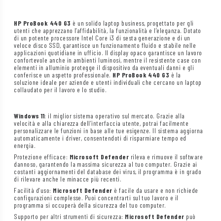
HP ProBook 440 G3
è un solido laptop business, progettato per gli
utenti che apprezzano l’affidabilità, la funzionalità e l’eleganza. Dotato
di un potente processore Intel Core i3 di sesta generazione e di un
veloce disco SSD, garantisce un funzionamento fluido e stabile nelle
applicazioni quotidiane in ufficio. Il display opaco garantisce un lavoro
confortevole anche in ambienti luminosi, mentre il resistente case con
elementi in alluminio protegge il dispositivo da eventuali danni e gli
conferisce un aspetto professionale.
HP ProBook 440 G3
è la
soluzione ideale per aziende e utenti individuali che cercano un laptop
collaudato per il lavoro e lo studio.
Windows 11
: il miglior sistema operativo sul mercato. Grazie alla
velocità e alla chiarezza dell’interfaccia utente, potrai facilmente
personalizzare le funzioni in base alle tue esigenze. Il sistema aggiorna
automaticamente i driver, consentendoti di risparmiare tempo ed
energia.
Protezione efficace:
Microsoft Defender
rileva e rimuove il software
dannoso, garantendo la massima sicurezza al tuo computer. Grazie ai
costanti aggiornamenti del database dei virus, il programma è in grado
di rilevare anche le minacce più recenti.
Facilità d’uso:
Microsoft Defender
è facile da usare e non richiede
configurazioni complesse. Puoi concentrarti sul tuo lavoro e il
programma si occuperà della sicurezza del tuo computer.
Supporto per altri strumenti di sicurezza:
Microsoft Defender
può