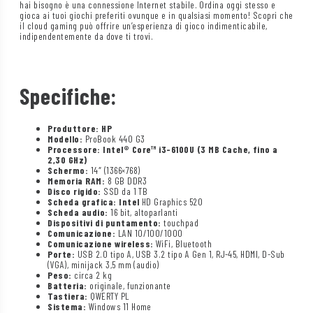
hai bisogno è una connessione Internet stabile. Ordina oggi stesso e
gioca ai tuoi giochi preferiti ovunque e in qualsiasi momento! Scopri che
il cloud gaming può offrire un’esperienza di gioco indimenticabile,
indipendentemente da dove ti trovi.
Specifiche:
Produttore: HP
Modello:
ProBook 440 G3
Processore: Intel® Core™ i3-6100U (3 MB Cache, fino a
2,30 GHz)
Schermo:
14″ (1366×768)
Memoria RAM:
8 GB DDR3
Disco rigido:
SSD da 1 TB
Scheda grafica: Intel
HD Graphics 520
Scheda audio:
16 bit, altoparlanti
Dispositivi di puntamento:
touchpad
Comunicazione:
LAN 10/100/1000
Comunicazione wireless:
WiFi, Bluetooth
Porte:
USB 2.0 tipo A, USB 3.2 tipo A Gen 1, RJ-45, HDMI, D-Sub
(VGA), minijack 3,5 mm (audio)
Peso:
circa 2 kg
Batteria:
originale, funzionante
Tastiera:
QWERTY PL
Sistema:
Windows 11 Home