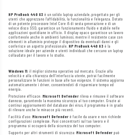
HP ProBook 440 G3
è un solido laptop aziendale, progettato per gli
utenti che apprezzano l’affidabilità, la funzionalità e l’eleganza. Dotato
di un potente processore Intel Core i5 di sesta generazione e di un
veloce disco SSD, garantisce un funzionamento fluido e stabile nelle
applicazioni quotidiane in ufficio. Il display opaco garantisce un lavoro
confortevole anche in ambienti luminosi, mentre il resistente case con
elementi in alluminio protegge il dispositivo da eventuali danni e gli
conferisce un aspetto professionale.
HP ProBook 440 G3
è la
soluzione ideale per aziende e utenti individuali che cercano un laptop
collaudato per il lavoro e lo studio.
Windows 11
: il miglior sistema operativo sul mercato. Grazie alla
velocità e alla chiarezza dell’interfaccia utente, potrai facilmente
personalizzare le funzioni in base alle tue esigenze. Il sistema aggiorna
automaticamente i driver, consentendoti di risparmiare tempo ed
energia.
Protezione efficace:
Microsoft Defender
rileva e rimuove il software
dannoso, garantendo la massima sicurezza al tuo computer. Grazie ai
continui aggiornamenti del database dei virus, il programma è in grado
di rilevare anche le minacce più recenti.
Facilità d’uso:
Microsoft Defender
è facile da usare e non richiede
configurazioni complesse. Puoi concentrarti sul tuo lavoro e il
programma si occuperà della sicurezza del tuo computer.
Supporto per altri strumenti di sicurezza:
Microsoft Defender
può