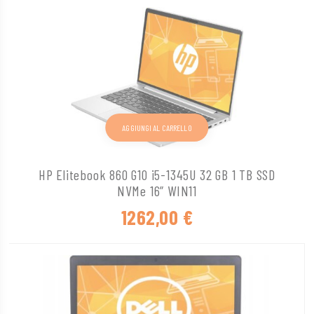
AGGIUNGI AL CARRELLO
HP Elitebook 860 G10 i5-1345U 32 GB 1 TB SSD
NVMe 16” WIN11
1262,00
€