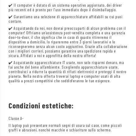
✔️ Il computer è dotato di un sistema operativo aggiornato, dei driver
più recenti ed è pronto per l’uso immediato dopo il disimballaggio.
✔️ Garantiamo una selezione di apparecchiature affidabili su cui puoi
contare.
✔️ Acquistando da noi, non dovrai preoccuparti di alcun problema con il
computer! Offriamo un’assistenza post-vendita completa e una garanzia
door-to-door, il che significa che in caso di guasto ritireremo il
dispositivo a domicilio, lo ripareremo entro 3 giorni lavorativi e lo
riconsegneremo senza alcun costo aggiuntivo. Grazie alla collaborazione
con i migliori corrieri, possiamo garantire una spedizione rapida e
sicura. Affidati a noi e approfitta della nostra offerta!
✔️ Acquistando apparecchiature IT usate, non solo risparmi denaro, ma
fai anche del bene all’ambiente. Scegliendo apparecchiature usate,
contribuisci a ridurre la quantità di rifiuti elettronici e proteggi il nostro
pianeta. Nella nostra offerta troverai laptop e computer usati di alta
qualità a prezzi competitivi che soddisferanno le tue esigenze.
Condizioni estetiche:
Classe A-
Il laptop può presentare normali segni di usura sul case, come piccoli
graffi e abrasioni, nonché macchie e schiariture sullo schermo.