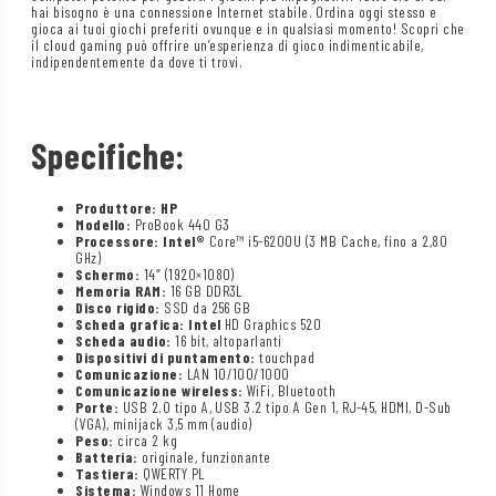
hai bisogno è una connessione Internet stabile. Ordina oggi stesso e
gioca ai tuoi giochi preferiti ovunque e in qualsiasi momento! Scopri che
il cloud gaming può offrire un’esperienza di gioco indimenticabile,
indipendentemente da dove ti trovi.
Specifiche:
Produttore: HP
Modello:
ProBook 440 G3
Processore: Intel®
Core™ i5-6200U (3 MB Cache, fino a 2,80
GHz)
Schermo:
14″ (1920×1080)
Memoria RAM:
16 GB DDR3L
Disco rigido:
SSD da 256 GB
Scheda grafica: Intel
HD Graphics 520
Scheda audio:
16 bit, altoparlanti
Dispositivi di puntamento:
touchpad
Comunicazione:
LAN 10/100/1000
Comunicazione wireless:
WiFi, Bluetooth
Porte:
USB 2.0 tipo A, USB 3.2 tipo A Gen 1, RJ-45, HDMI, D-Sub
(VGA), minijack 3,5 mm (audio)
Peso:
circa 2 kg
Batteria:
originale, funzionante
Tastiera:
QWERTY PL
Sistema:
Windows 11 Home