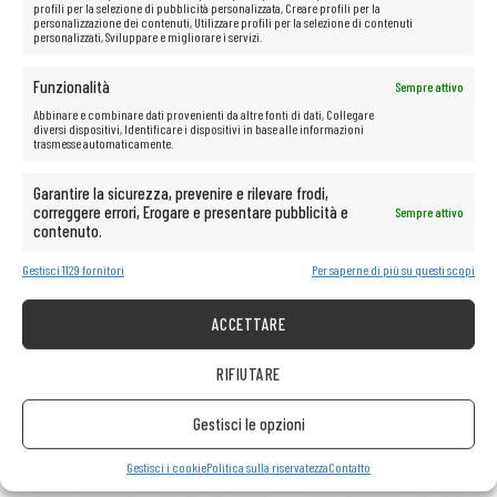
consentirà di lavorare liberamente in diverse condizioni, sia all’interno
profili per la selezione di pubblicità personalizzata, Creare profili per la
che all’esterno.
Lo schermo opaco
è anche molto meno affaticante
personalizzazione dei contenuti, Utilizzare profili per la selezione di contenuti
personalizzati, Sviluppare e migliorare i servizi.
per gli occhi, consentendoti di lavorare più a lungo e più comodamente
senza provare fastidio.
Funzionalità
Sempre attivo
Abbinare e combinare dati provenienti da altre fonti di dati, Collegare
diversi dispositivi, Identificare i dispositivi in base alle informazioni
Le possibilità multimediali illimitate
trasmesse automaticamente.
sono a portata di mano!
Garantire la sicurezza, prevenire e rilevare frodi,
correggere errori, Erogare e presentare pubblicità e
Sempre attivo
Il computer è perfetto anche per qualsiasi tipo di multimedia.
contenuto.
Guarda senza problemi film e ascolta musica in streaming con la
migliore qualità da piattaforme come Netflix, HBO, Amazon, YouTube,
Gestisci 1129 fornitori
Per saperne di più su questi scopi
Spotify e Facebook.
ACCETTARE
RIFIUTARE
Gestisci le opzioni
Gestisci i cookie
Politica sulla riservatezza
Contatto