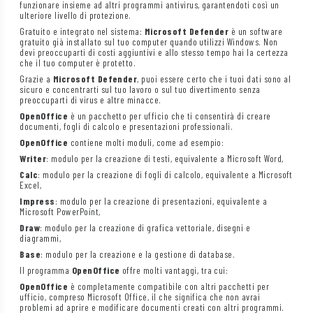
funzionare insieme ad altri programmi antivirus, garantendoti così un
ulteriore livello di protezione.
Gratuito e integrato nel sistema:
Microsoft Defender
è un software
gratuito già installato sul tuo computer quando utilizzi Windows. Non
devi preoccuparti di costi aggiuntivi e allo stesso tempo hai la certezza
che il tuo computer è protetto.
Grazie a
Microsoft Defender
, puoi essere certo che i tuoi dati sono al
sicuro e concentrarti sul tuo lavoro o sul tuo divertimento senza
preoccuparti di virus e altre minacce.
OpenOffice
è un pacchetto per ufficio che ti consentirà di creare
documenti, fogli di calcolo e presentazioni professionali.
OpenOffice
contiene molti moduli, come ad esempio:
Writer
: modulo per la creazione di testi, equivalente a Microsoft Word,
Calc
: modulo per la creazione di fogli di calcolo, equivalente a Microsoft
Excel,
Impress
: modulo per la creazione di presentazioni, equivalente a
Microsoft PowerPoint,
Draw
: modulo per la creazione di grafica vettoriale, disegni e
diagrammi,
Base
: modulo per la creazione e la gestione di database.
Il programma
OpenOffice
offre molti vantaggi, tra cui:
OpenOffice
è completamente compatibile con altri pacchetti per
ufficio, compreso Microsoft Office, il che significa che non avrai
problemi ad aprire e modificare documenti creati con altri programmi.