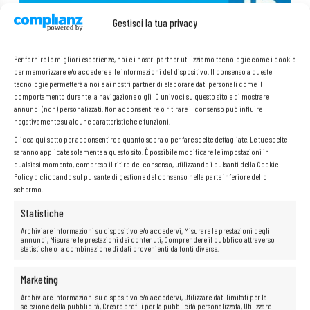
Gestisci la tua privacy
Per fornire le migliori esperienze, noi e i nostri partner utilizziamo tecnologie come i cookie
per memorizzare e/o accedere alle informazioni del dispositivo. Il consenso a queste
tecnologie permetterà a noi e ai nostri partner di elaborare dati personali come il
comportamento durante la navigazione o gli ID univoci su questo sito e di mostrare
annunci (non) personalizzati. Non acconsentire o ritirare il consenso può influire
negativamente su alcune caratteristiche e funzioni.
Clicca qui sotto per acconsentire a quanto sopra o per fare scelte dettagliate. Le tue scelte
saranno applicate solamente a questo sito. È possibile modificare le impostazioni in
qualsiasi momento, compreso il ritiro del consenso, utilizzando i pulsanti della Cookie
Policy o cliccando sul pulsante di gestione del consenso nella parte inferiore dello
schermo.
Statistiche
Archiviare informazioni su dispositivo e/o accedervi, Misurare le prestazioni degli
Schermo opaco
annunci, Misurare le prestazioni dei contenuti, Comprendere il pubblico attraverso
statistiche o la combinazione di dati provenienti da fonti diverse.
Vuoi lavorare comodamente con il tuo laptop in qualsiasi condizione,
senza il rischio di abbagliamento o affaticamento degli occhi? Il laptop
Marketing
con
schermo opaco
è la soluzione ideale per te!
Archiviare informazioni su dispositivo e/o accedervi, Utilizzare dati limitati per la
Grazie
allo schermo opaco
non avrai problemi di riflessi, il che ti
selezione della pubblicità, Creare profili per la pubblicità personalizzata, Utilizzare