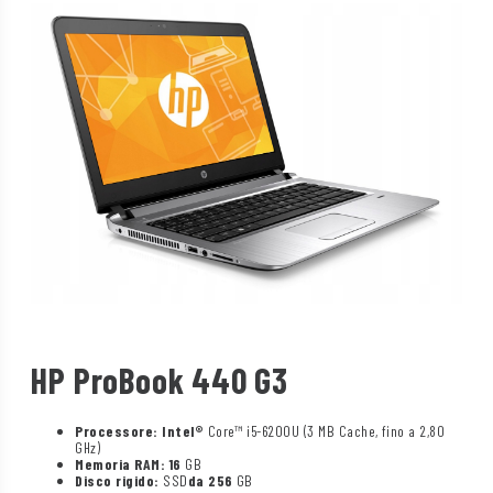
HP ProBook 440 G3
Processore: Intel®
Core™ i5-6200U (3 MB Cache, fino a 2,80
GHz)
Memoria RAM: 16
GB
Disco rigido:
SSD
da 256
GB