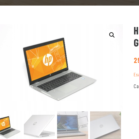
H
G
2
Es
Ca