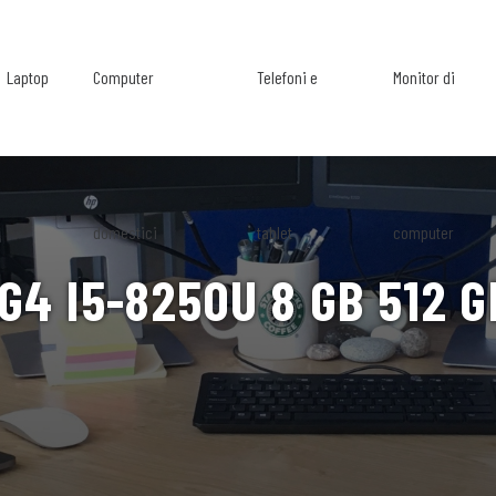
Laptop
Computer
Telefoni e
Monitor di
domestici
tablet
computer
G4 I5-8250U 8 GB 512 G