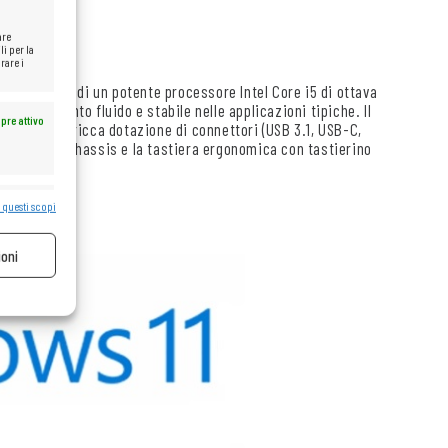
are
li per la
rare i
lità. Dotato di un potente processore Intel Core i5 di ottava
nzionamento fluido e stabile nelle applicazioni tipiche. Il
pre attivo
, mentre la ricca dotazione di connettori (USB 3.1, USB-C,
. Il solido chassis e la tastiera ergonomica con tastierino
ggio.
 questi scopi
pre attivo
ioni