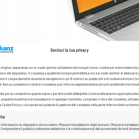
Gestisci la tua privacy
le migliori esperienze, noi e i nostri partner utilizziamo tecnologie come i cookie per memorizzare e/
ioni del dispositivo. Il consenso a queste tecnologie permetterà a noi e ai nostri partner di elaborare 
me il comportamento durante la navigazione o gli ID univoci su questo sito e di mostrare annunci (n
ti. Non acconsentire o ritirare il consenso può influire negativamente su alcune caratteristiche e funzi
otto per acconsentire a quanto sopra o per fare scelte dettagliate. Le tue scelte saranno applicate sola
 È possibile modificare le impostazioni in qualsiasi momento, compreso il ritiro del consenso, utilizzan
HP ProBook 650 G4
la Cookie Policy o cliccando sul pulsante di gestione del consenso nella parte inferiore dello schermo
che
 informazioni su dispositivo e/o accedervi, Misurare le prestazioni degli annunci, Misurare le prestazio
Processore: Intel®
Core™ i5-8250U (6M Cache, fino a 3,40 GHz
 Comprendere il pubblico attraverso statistiche o la combinazione di dati provenienti da fonti diverse
Memoria RAM: 8
GB
Disco rigido:
SSD
da 512
GB