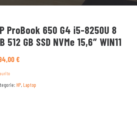
P ProBook 650 G4 i5-8250U 8
B 512 GB SSD NVMe 15,6″ WIN11
94,00
€
aurito
tegorie:
HP
,
Laptop