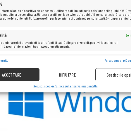
ng
 informazioni su dispositivo e/o accedervi, Utilizzare dati limitati per la selezione della pubblicità, Cre
 la pubblicità personalizzata, Utilizzare profili per la selezione di pubblicità personalizzata, Creare profi
zazione dei contenuti, Utilizzare profili per la selezione di contenuti personalizzati, Sviluppare e miglio
Laptop business progettato per il lavoro quotidiano in ufficio e la mobi
generazione, memoria RAM DDR4 e un veloce disco SSD, garantisce un fu
lità
Sem
display opaco da 15,6″ garantisce un lavoro confortevole senza riflessi
HDMI, VGA, RJ-45) consente di collegare facilmente accessori e monitor
 combinare dati provenienti da altre fonti di dati, Collegare diversi dispositivi, Identificare i
i in base alle informazioni trasmesse automaticamente.
numerico lo rendono uno strumento affidabile sia in ufficio che in via
e la sicurezza, prevenire e rilevare frodi, correggere errori, Erogare e
fornitori
Per saperne di più su
Sem
re pubblicità e contenuto.
ACCETTARE
RIFIUTARE
Gestisci le opz
Gestisci i cookie
Politica sulla riservatezza
Contatto