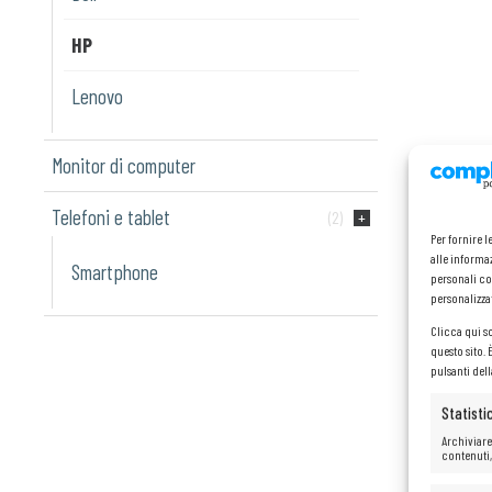
HP
Lenovo
Monitor di computer
Telefoni e tablet
(2)
Per fornire 
alle informaz
Smartphone
personali co
personalizza
Clicca qui s
questo sito.
pulsanti del
Statisti
Archiviare
contenuti,