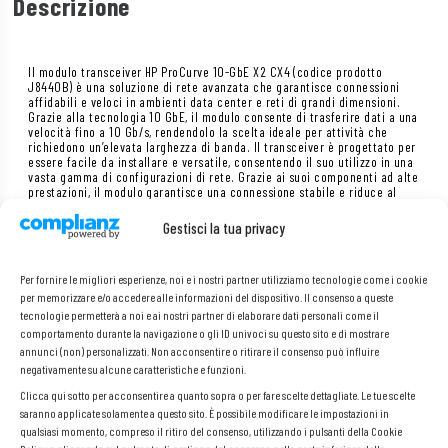
Descrizione
Il modulo transceiver HP ProCurve 10-GbE X2 CX4 (codice prodotto
J8440B) è una soluzione di rete avanzata che garantisce connessioni
affidabili e veloci in ambienti data center e reti di grandi dimensioni.
Grazie alla tecnologia 10 GbE, il modulo consente di trasferire dati a una
velocità fino a 10 Gb/s, rendendolo la scelta ideale per attività che
richiedono un’elevata larghezza di banda. Il transceiver è progettato per
essere facile da installare e versatile, consentendo il suo utilizzo in una
vasta gamma di configurazioni di rete. Grazie ai suoi componenti ad alte
prestazioni, il modulo garantisce una connessione stabile e riduce al
minimo i ritardi nella trasmissione. Il modello J8440B è inoltre
compatibile con molti dispositivi HP ProCurve, facilitando l’integrazione
Gestisci la tua privacy
nelle infrastrutture di rete esistenti. Investite nell’affidabilità e nelle
prestazioni della vostra rete con il modulo transceiver HP ProCurve
J8440B, che soddisferà anche gli utenti più esigenti.
Per fornire le migliori esperienze, noi e i nostri partner utilizziamo tecnologie come i cookie
per memorizzare e/o accedere alle informazioni del dispositivo. Il consenso a queste
tecnologie permetterà a noi e ai nostri partner di elaborare dati personali come il
Specifiche:
comportamento durante la navigazione o gli ID univoci su questo sito e di mostrare
Marca:
HP
annunci (non) personalizzati. Non acconsentire o ritirare il consenso può influire
negativamente su alcune caratteristiche e funzioni.
Velocità:
10 Gbps
Clicca qui sotto per acconsentire a quanto sopra o per fare scelte dettagliate. Le tue scelte
saranno applicate solamente a questo sito. È possibile modificare le impostazioni in
qualsiasi momento, compreso il ritiro del consenso, utilizzando i pulsanti della Cookie