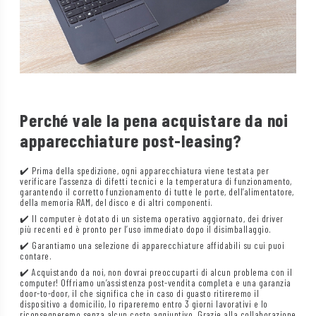
Perché vale la pena acquistare da noi
apparecchiature post-leasing?
✔️ Prima della spedizione, ogni apparecchiatura viene testata per
verificare l’assenza di difetti tecnici e la temperatura di funzionamento,
garantendo il corretto funzionamento di tutte le porte, dell’alimentatore,
della memoria RAM, del disco e di altri componenti.
✔️ Il computer è dotato di un sistema operativo aggiornato, dei driver
più recenti ed è pronto per l’uso immediato dopo il disimballaggio.
✔️ Garantiamo una selezione di apparecchiature affidabili su cui puoi
contare.
✔️ Acquistando da noi, non dovrai preoccuparti di alcun problema con il
computer! Offriamo un’assistenza post-vendita completa e una garanzia
door-to-door, il che significa che in caso di guasto ritireremo il
dispositivo a domicilio, lo ripareremo entro 3 giorni lavorativi e lo
riconsegneremo senza alcun costo aggiuntivo. Grazie alla collaborazione