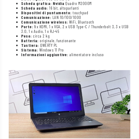
Scheda grafica: Nvidia
Quadro M2000M
Scheda audio:
16 bit, altoparlanti
Dispositivi di puntamento:
touchpad
Comunicazione:
LAN 10/100/1000
Comunicazione wireless:
WiFi, Bluetooth
Porte: 1
x HDMI, 1 x VGA, 2 x USB Type-C / Thunderbolt 3, 3 x USB
3.0, 1 x Audio, 1 x RJ-45
Peso:
circa 2 kg
Batteria:
originale, funzionante
Tastiera:
QWERTY PL
Sistema:
Windows 11 Pro
Informazioni aggiuntive:
alimentatore incluso