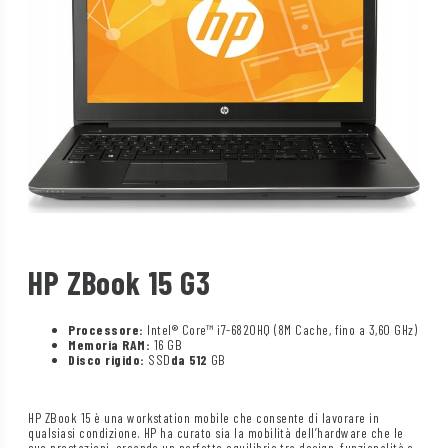
HP ZBook 15 G3
Processore:
Intel® Core™ i7-6820HQ (8M Cache, fino a 3,60 GHz)
Memoria RAM:
16 GB
Disco rigido:
SSD
da 512
GB
HP ZBook 15 è una workstation mobile che consente di lavorare in
qualsiasi condizione. HP ha curato sia la mobilità dell’hardware che le
sue prestazioni, creando un perfetto equilibrio tra design, funzionalità e