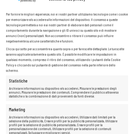
Per fornire le migliori esperienze, noi e i nostri partner utilizziamo tecnologie come i cookie
per memorizzare e/o accedere alle informazioni del dispositivo. Il consenso a queste
tecnologie permetterà a noi e ai nostri partner di elaborare dati personali come il
Processore Intel® Core™ i7-6820HQ
comportamento durante la navigazione o gli ID univoci su questo sito e di mostrare
I processori
Intel Core i7
sono la soluzione perfetta per chi cerca
annunci (non) personalizzati. Non acconsentire o ritirare il consenso può influire
potenza e velocità nel proprio computer. Aumentano la dinamica di
negativamente su alcune caratteristiche e funzioni.
funzionamento, consentendo agli utenti di aprire rapidamente file e
programmi e di passare istantaneamente da un’applicazione all’altra e
Clicca qui sotto per acconsentire a quanto sopra o per fare scelte dettagliate. Le tue scelte
da un sito web all’altro. Inoltre, questi processori offrono eccezionali
saranno applicate solamente a questo sito. È possibile modificare le impostazioni in
capacità di intrattenimento e una riproduzione fluida di film in alta
qualsiasi momento, compreso il ritiro del consenso, utilizzando i pulsanti della Cookie
definizione.
Policy o cliccando sul pulsante di gestione del consenso nella parte inferiore dello
schermo.
Statistiche
Archiviare informazioni su dispositivo e/o accedervi, Misurare le prestazioni degli
annunci, Misurare le prestazioni dei contenuti, Comprendere il pubblico attraverso
statistiche o la combinazione di dati provenienti da fonti diverse.
Marketing
Archiviare informazioni su dispositivo e/o accedervi, Utilizzare dati limitati per la
selezione della pubblicità, Creare profili per la pubblicità personalizzata, Utilizzare
profili per la selezione di pubblicità personalizzata, Creare profili per la
personalizzazione dei contenuti, Utilizzare profili per la selezione di contenuti
personalizzati, Sviluppare e migliorare i servizi.