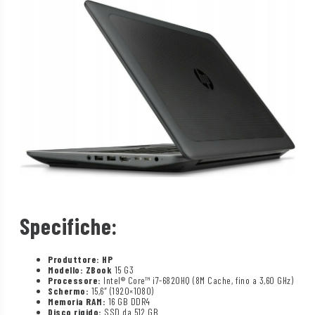
Specifiche:
Produttore: HP
Modello: ZBook
15 G3
Processore:
Intel® Core™ i7-6820HQ (8M Cache, fino a 3,60 GHz)
Schermo:
15,6″ (1920×1080)
Memoria RAM:
16 GB DDR4
Disco rigido:
SSD da 512 GB