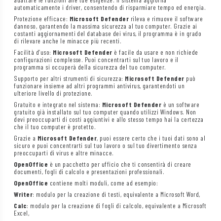
automaticamente i driver, consentendo di risparmiare tempo ed energia.
Protezione efficace:
Microsoft Defender
rileva e rimuove il software
dannoso, garantendo la massima sicurezza al tuo computer. Grazie ai
costanti aggiornamenti del database dei virus, il programma è in grado
di rilevare anche le minacce più recenti.
Facilità d’uso:
Microsoft Defender
è facile da usare e non richiede
configurazioni complesse. Puoi concentrarti sul tuo lavoro e il
programma si occuperà della sicurezza del tuo computer.
Supporto per altri strumenti di sicurezza:
Microsoft Defender
può
funzionare insieme ad altri programmi antivirus, garantendoti un
ulteriore livello di protezione.
Gratuito e integrato nel sistema:
Microsoft Defender
è un software
gratuito già installato sul tuo computer quando utilizzi Windows. Non
devi preoccuparti di costi aggiuntivi e allo stesso tempo hai la certezza
che il tuo computer è protetto.
Grazie a
Microsoft Defender
, puoi essere certo che i tuoi dati sono al
sicuro e puoi concentrarti sul tuo lavoro o sul tuo divertimento senza
preoccuparti di virus e altre minacce.
OpenOffice
è un pacchetto per ufficio che ti consentirà di creare
documenti, fogli di calcolo e presentazioni professionali.
OpenOffice
contiene molti moduli, come ad esempio:
Writer
: modulo per la creazione di testi, equivalente a Microsoft Word,
Calc
: modulo per la creazione di fogli di calcolo, equivalente a Microsoft
Excel,