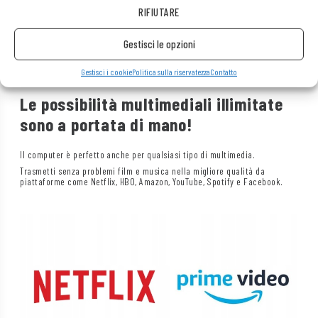
Grazie
allo schermo opaco
, non avrai problemi di riflessi di luce, il
RIFIUTARE
che ti consentirà di lavorare liberamente in diverse condizioni, sia
all’interno che all’esterno.
Lo schermo opaco
è anche molto meno
affaticante per gli occhi, consentendoti di lavorare più a lungo e più
Gestisci le opzioni
comodamente senza provare fastidio.
Gestisci i cookie
Politica sulla riservatezza
Contatto
Le possibilità multimediali illimitate
sono a portata di mano!
Il computer è perfetto anche per qualsiasi tipo di multimedia.
Trasmetti senza problemi film e musica nella migliore qualità da
piattaforme come Netflix, HBO, Amazon, YouTube, Spotify e Facebook.