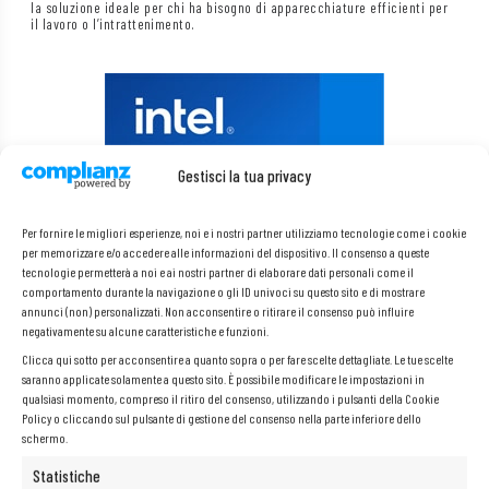
la soluzione ideale per chi ha bisogno di apparecchiature efficienti per
il lavoro o l’intrattenimento.
Gestisci la tua privacy
Per fornire le migliori esperienze, noi e i nostri partner utilizziamo tecnologie come i cookie
per memorizzare e/o accedere alle informazioni del dispositivo. Il consenso a queste
tecnologie permetterà a noi e ai nostri partner di elaborare dati personali come il
comportamento durante la navigazione o gli ID univoci su questo sito e di mostrare
annunci (non) personalizzati. Non acconsentire o ritirare il consenso può influire
negativamente su alcune caratteristiche e funzioni.
Clicca qui sotto per acconsentire a quanto sopra o per fare scelte dettagliate. Le tue scelte
saranno applicate solamente a questo sito. È possibile modificare le impostazioni in
qualsiasi momento, compreso il ritiro del consenso, utilizzando i pulsanti della Cookie
Processore Intel® Core™ i7-6820HQ
Policy o cliccando sul pulsante di gestione del consenso nella parte inferiore dello
I processori
Intel Core i7
sono la soluzione perfetta per chi cerca
schermo.
potenza e velocità nel proprio computer. Aumentano la dinamica di
funzionamento, consentendo agli utenti di aprire rapidamente file e
Statistiche
programmi e di passare istantaneamente da un’applicazione all’altra e