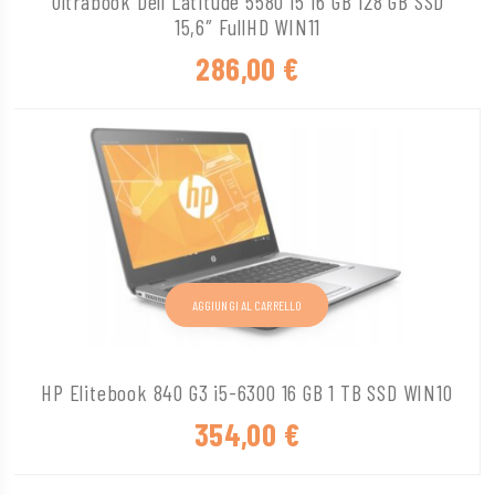
Ultrabook Dell Latitude 5580 i5 16 GB 128 GB SSD
15,6″ FullHD WIN11
286,00
€
AGGIUNGI AL CARRELLO
HP Elitebook 840 G3 i5-6300 16 GB 1 TB SSD WIN10
354,00
€