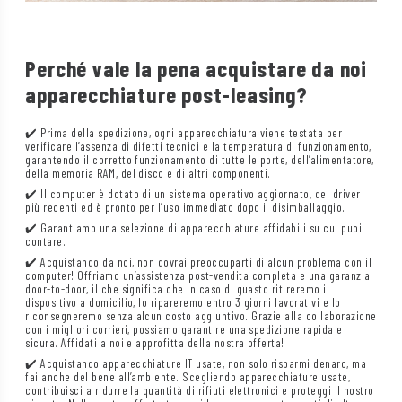
Perché vale la pena acquistare da noi
apparecchiature post-leasing?
✔️ Prima della spedizione, ogni apparecchiatura viene testata per
verificare l’assenza di difetti tecnici e la temperatura di funzionamento,
garantendo il corretto funzionamento di tutte le porte, dell’alimentatore,
della memoria RAM, del disco e di altri componenti.
✔️ Il computer è dotato di un sistema operativo aggiornato, dei driver
più recenti ed è pronto per l’uso immediato dopo il disimballaggio.
✔️ Garantiamo una selezione di apparecchiature affidabili su cui puoi
contare.
✔️ Acquistando da noi, non dovrai preoccuparti di alcun problema con il
computer! Offriamo un’assistenza post-vendita completa e una garanzia
door-to-door, il che significa che in caso di guasto ritireremo il
dispositivo a domicilio, lo ripareremo entro 3 giorni lavorativi e lo
riconsegneremo senza alcun costo aggiuntivo. Grazie alla collaborazione
con i migliori corrieri, possiamo garantire una spedizione rapida e
sicura. Affidati a noi e approfitta della nostra offerta!
✔️ Acquistando apparecchiature IT usate, non solo risparmi denaro, ma
fai anche del bene all’ambiente. Scegliendo apparecchiature usate,
contribuisci a ridurre la quantità di rifiuti elettronici e proteggi il nostro