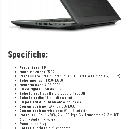
Specifiche:
Produttore: HP
Modello: ZBook
15 G3
Processore:
Intel® Core™ i7-6820HQ (8M Cache, fino a 3,60 GHz)
Schermo:
15,6″ (1920×1080)
Memoria RAM:
8 GB DDR4
Disco rigido:
SSD da 2 TB
Scheda grafica: Nvidia
Quadro M2000M
Scheda audio:
16 bit, altoparlanti
Dispositivi di puntamento:
touchpad
Comunicazione:
LAN 10/100/1000
Comunicazione wireless:
WiFi, Bluetooth
Porte: 1
x HDMI, 1 x VGA, 2 x USB Type-C / Thunderbolt 3, 3 x USB
3.0, 1 x Audio, 1 x RJ-45
Peso:
circa 2 kg
Batteria:
originale, funzionante