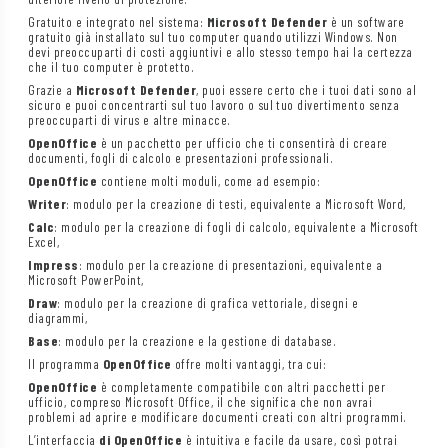
Gratuito e integrato nel sistema:
Microsoft Defender
è un software
gratuito già installato sul tuo computer quando utilizzi Windows. Non
devi preoccuparti di costi aggiuntivi e allo stesso tempo hai la certezza
che il tuo computer è protetto.
Grazie a
Microsoft Defender
, puoi essere certo che i tuoi dati sono al
sicuro e puoi concentrarti sul tuo lavoro o sul tuo divertimento senza
preoccuparti di virus e altre minacce.
OpenOffice
è un pacchetto per ufficio che ti consentirà di creare
documenti, fogli di calcolo e presentazioni professionali.
OpenOffice
contiene molti moduli, come ad esempio:
Writer
: modulo per la creazione di testi, equivalente a Microsoft Word,
Calc
: modulo per la creazione di fogli di calcolo, equivalente a Microsoft
Excel,
Impress
: modulo per la creazione di presentazioni, equivalente a
Microsoft PowerPoint,
Draw
: modulo per la creazione di grafica vettoriale, disegni e
diagrammi,
Base
: modulo per la creazione e la gestione di database.
Il programma
OpenOffice
offre molti vantaggi, tra cui:
OpenOffice
è completamente compatibile con altri pacchetti per
ufficio, compreso Microsoft Office, il che significa che non avrai
problemi ad aprire e modificare documenti creati con altri programmi.
L’interfaccia
di OpenOffice
è intuitiva e facile da usare, così potrai