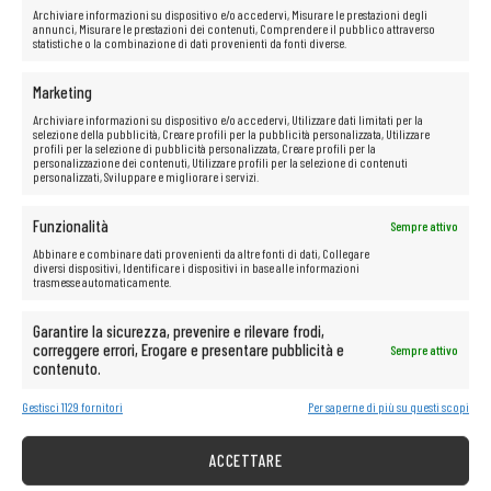
da una pagina web all’altra. Inoltre, questi processori offrono
Archiviare informazioni su dispositivo e/o accedervi, Misurare le prestazioni degli
eccezionali capacità di intrattenimento e una riproduzione fluida di film
annunci, Misurare le prestazioni dei contenuti, Comprendere il pubblico attraverso
statistiche o la combinazione di dati provenienti da fonti diverse.
in alta definizione.
Marketing
Archiviare informazioni su dispositivo e/o accedervi, Utilizzare dati limitati per la
selezione della pubblicità, Creare profili per la pubblicità personalizzata, Utilizzare
profili per la selezione di pubblicità personalizzata, Creare profili per la
personalizzazione dei contenuti, Utilizzare profili per la selezione di contenuti
personalizzati, Sviluppare e migliorare i servizi.
Funzionalità
Sempre attivo
Abbinare e combinare dati provenienti da altre fonti di dati, Collegare
diversi dispositivi, Identificare i dispositivi in base alle informazioni
trasmesse automaticamente.
Garantire la sicurezza, prevenire e rilevare frodi,
correggere errori, Erogare e presentare pubblicità e
Sempre attivo
contenuto.
Schermo opaco
Gestisci 1129 fornitori
Per saperne di più su questi scopi
Vuoi lavorare comodamente con il tuo laptop in qualsiasi condizione,
senza il rischio di abbagliamento o affaticamento degli occhi?
ZBOOK 15
ACCETTARE
G3 con
schermo opaco
è la soluzione perfetta per te!