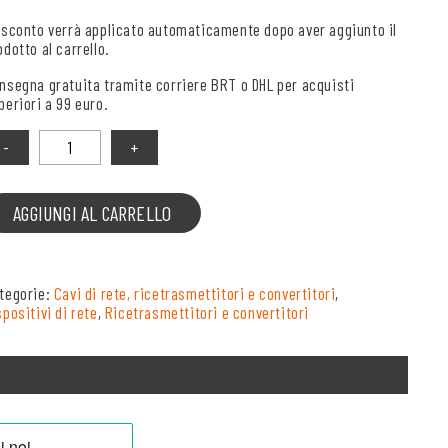
 sconto verrà applicato automaticamente dopo aver aggiunto il
odotto al carrello.
nsegna gratuita tramite corriere BRT o DHL per acquisti
periori a 99 euro.
antità
AGGIUNGI AL CARRELLO
tegorie:
Cavi di rete, ricetrasmettitori e convertitori
,
spositivi di rete
,
Ricetrasmettitori e convertitori