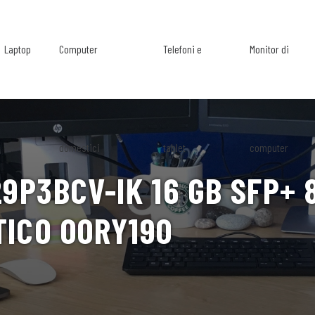
Laptop
Computer
Telefoni e
Monitor di
domestici
tablet
computer
29P3BCV-IK 16 GB SFP+ 
TICO 00RY190