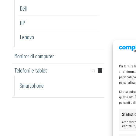
Dell
HP
Lenovo
Monitor di computer
Per fornire 
Telefoni e tablet
(2)
alle informaz
personali co
personalizza
Smartphone
Clicca qui s
questo sito.
pulsanti del
Statisti
Archiviare
contenuti,