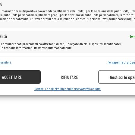
ng
 informazioni su dispositivo e/o accedervi, Utilizzare dati limitati per la selezione della pubblicità, Cre
 la pubblicità personalizzata, Utilizzare profili per la selezione di pubblicità personalizzata, Creare profi
zazione dei contenuti, Utilizzare profili per la selezione di contenuti personalizzati, Sviluppare e miglio
lità
Sem
 combinare dati provenienti da altre fonti di dati, Collegare diversi dispositivi, Identificare i
i in base alle informazioni trasmesse automaticamente.
e la sicurezza, prevenire e rilevare frodi, correggere errori, Erogare e
fornitori
Per saperne di più su
Sem
re pubblicità e contenuto.
ACCETTARE
RIFIUTARE
Gestisci le opz
Gestisci i cookie
Politica sulla riservatezza
Contatto