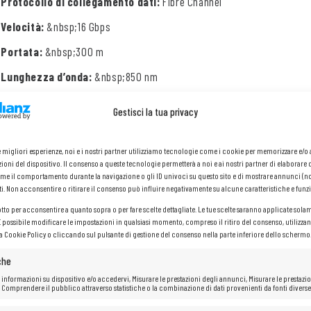
Protocollo di collegamento dati:
Fibre Channel
Velocità:
&nbsp;16 Gbps
Portata:
&nbsp;300 m
Lunghezza d’onda:
&nbsp;850 nm
Gestisci la tua privacy
le migliori esperienze, noi e i nostri partner utilizziamo tecnologie come i cookie per memorizzare e/
ioni del dispositivo. Il consenso a queste tecnologie permetterà a noi e ai nostri partner di elaborare 
me il comportamento durante la navigazione o gli ID univoci su questo sito e di mostrare annunci (n
ti. Non acconsentire o ritirare il consenso può influire negativamente su alcune caratteristiche e funzi
otto per acconsentire a quanto sopra o per fare scelte dettagliate. Le tue scelte saranno applicate sola
 È possibile modificare le impostazioni in qualsiasi momento, compreso il ritiro del consenso, utilizzan
la Cookie Policy o cliccando sul pulsante di gestione del consenso nella parte inferiore dello schermo
che
 informazioni su dispositivo e/o accedervi, Misurare le prestazioni degli annunci, Misurare le prestazio
 Comprendere il pubblico attraverso statistiche o la combinazione di dati provenienti da fonti diverse