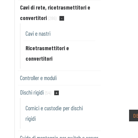
Cavi di rete, ricetrasmettitori e
convertitori
(286)
Cavi e nastri
Ricetrasmettitori e
convertitori
Controller e moduli
Dischi rigidi
(54)
Cornici e custodie per dischi
D
rigidi
Guide di montaggio per switch e server