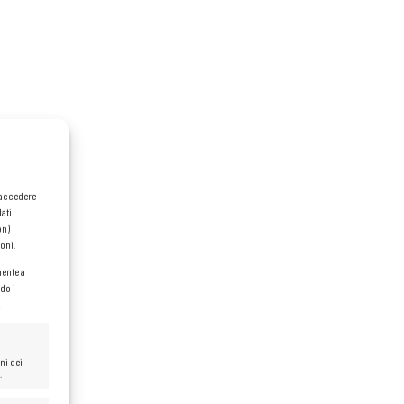
o accedere
dati
on)
oni.
mente a
do i
.
ni dei
.