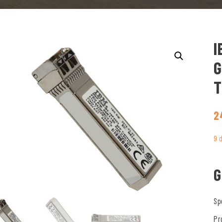
I
G
T
2
9 
G
Sp
Pr