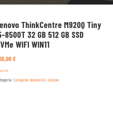
enovo ThinkCentre M920Q Tiny
5-8500T 32 GB 512 GB SSD
VMe WIFI WIN11
05,00
€
aurito
tegorie:
Computer domestici
,
Lenovo