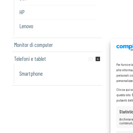
HP
Lenovo
Monitor di computer
Telefoni e tablet
(2)
Per fornire 
alle informaz
Smartphone
personali co
personalizza
Clicca qui s
questo sito.
pulsanti del
Statisti
Archiviare
contenuti,