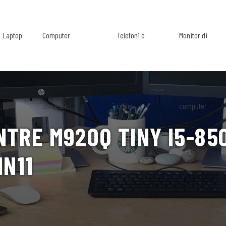
Laptop
Computer
Telefoni e
Monitor di
domestici
tablet
computer
TRE M920Q TINY I5-850
IN11