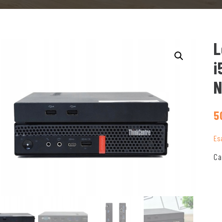
L
i
N
5
Es
Ca