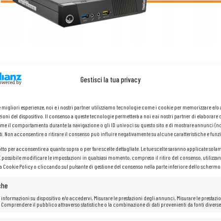
Gestisci la tua privacy
Lenovo ThinkCentre M920Q T
le migliori esperienze, noi e i nostri partner utilizziamo tecnologie come i cookie per memorizzare e/
ioni del dispositivo. Il consenso a queste tecnologie permetterà a noi e ai nostri partner di elaborare 
me il comportamento durante la navigazione o gli ID univoci su questo sito e di mostrare annunci (n
Processore:
Intel Core i5 6x 2,10 – 3,50 GHz i5-8500T, 9 MB di
ti. Non acconsentire o ritirare il consenso può influire negativamente su alcune caratteristiche e funzi
Memoria RAM: 32
GB
Disco rigido:
SSD
da 512
GB
otto per acconsentire a quanto sopra o per fare scelte dettagliate. Le tue scelte saranno applicate sola
 È possibile modificare le impostazioni in qualsiasi momento, compreso il ritiro del consenso, utilizzan
la Cookie Policy o cliccando sul pulsante di gestione del consenso nella parte inferiore dello schermo
che
 informazioni su dispositivo e/o accedervi, Misurare le prestazioni degli annunci, Misurare le prestazio
 Comprendere il pubblico attraverso statistiche o la combinazione di dati provenienti da fonti diverse