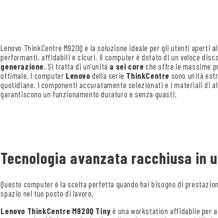
Lenovo ThinkCentre M920Q è la soluzione ideale per gli utenti aperti 
performanti, affidabili e sicuri. Il computer è dotato di un veloce dis
generazione
. Si tratta di un’unità
a sei core
che offre le massime p
ottimale. I computer
Lenovo
della serie
ThinkCentre
sono unità estr
quotidiane. I componenti accuratamente selezionati e i materiali di alt
garantiscono un funzionamento duraturo e senza guasti.
Tecnologia avanzata racchiusa in 
Questo computer è la scelta perfetta quando hai bisogno di prestazion
spazio nel tuo posto di lavoro.
Lenovo ThinkCentre M920Q Tiny
è una workstation affidabile per az