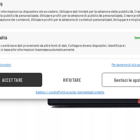
ng
 informazioni su dispositivo e/o accedervi, Utilizzare dati limitati per la selezione della pubblicità, Cre
 la pubblicità personalizzata, Utilizzare profili per la selezione di pubblicità personalizzata, Creare profi
zazione dei contenuti, Utilizzare profili per la selezione di contenuti personalizzati, Sviluppare e miglio
lità
Sem
 combinare dati provenienti da altre fonti di dati, Collegare diversi dispositivi, Identificare i
i in base alle informazioni trasmesse automaticamente.
e la sicurezza, prevenire e rilevare frodi, correggere errori, Erogare e
fornitori
Per saperne di più su
Sem
re pubblicità e contenuto.
ACCETTARE
RIFIUTARE
Gestisci le opz
Gestisci i cookie
Politica sulla riservatezza
Contatto