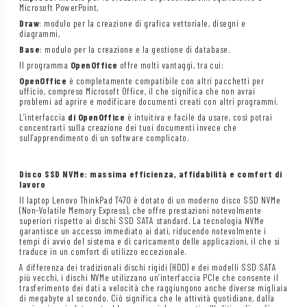
Microsoft PowerPoint,
Draw
: modulo per la creazione di grafica vettoriale, disegni e
diagrammi,
Base
: modulo per la creazione e la gestione di database.
Il programma
OpenOffice
offre molti vantaggi, tra cui:
OpenOffice
è completamente compatibile con altri pacchetti per
ufficio, compreso Microsoft Office, il che significa che non avrai
problemi ad aprire e modificare documenti creati con altri programmi.
L’interfaccia
di OpenOffice
è intuitiva e facile da usare, così potrai
concentrarti sulla creazione dei tuoi documenti invece che
sull’apprendimento di un software complicato.
Disco SSD NVMe: massima efficienza, affidabilità e comfort di
lavoro
Il laptop Lenovo ThinkPad T470 è dotato di un moderno disco SSD NVMe
(Non-Volatile Memory Express), che offre prestazioni notevolmente
superiori rispetto ai dischi SSD SATA standard. La tecnologia NVMe
garantisce un accesso immediato ai dati, riducendo notevolmente i
tempi di avvio del sistema e di caricamento delle applicazioni, il che si
traduce in un comfort di utilizzo eccezionale.
A differenza dei tradizionali dischi rigidi (HDD) e dei modelli SSD SATA
più vecchi, i dischi NVMe utilizzano un’interfaccia PCIe che consente il
trasferimento dei dati a velocità che raggiungono anche diverse migliaia
di megabyte al secondo. Ciò significa che le attività quotidiane, dalla