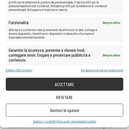
applicazioni Internet. Si tratta di una soluzione pensata per aumentare
profili per la selezione di pubblicità personalizzata, Creare profili per la
la produttività e la creatività.
personalizzazione dei contenuti, Utilizzare profili per la selezione di contenuti
personalizzati, Sviluppare e migliorare i servizi.
Inoltre, il processore i5-6300U è perfetto per le applicazioni
multimediali. Gestisce senza problemi la riproduzione di filmati in alta
definizione, l’elaborazione di presentazioni multimediali e la modifica di
Funzionalità
Sempre attivo
grafica e foto. In combinazione con la solida struttura del ThinkPad
T470, diventa uno strumento affidabile per professionisti, studenti e
Abbinare e combinare dati provenienti da altre fonti di dati, Collegare
chiunque abbia bisogno di una piattaforma stabile ed efficiente per
diversi dispositivi, Identificare i dispositivi in base alle informazioni
lavorare.
trasmesse automaticamente.
Garantire la sicurezza, prevenire e rilevare frodi,
correggere errori, Erogare e presentare pubblicità e
Sempre attivo
Comfort e precisione ai massimi
contenuto.
livelli: tastiera e sistema di controllo
Gestisci 1129 fornitori
Per saperne di più su questi scopi
del Lenovo ThinkPad T470
ACCETTARE
Uno dei punti di forza del laptop
Lenovo ThinkPad T470
è la sua
leggendaria tastiera ergonomica, apprezzata dai professionisti di tutto il
RIFIUTARE
mondo. È stata progettata per garantire il massimo comfort e precisione
durante l’uso quotidiano. La corsa ottimale dei tasti, la risposta
percettibile ad ogni pressione e la disposizione accuratamente studiata
Gestisci le opzioni
rendono la digitazione, anche per molte ore, comoda, naturale e senza
affaticamento.
Gestisci i cookie
Politica sulla riservatezza
Contatto
Ogni dettaglio di questa tastiera è importante: la giusta distanza tra i
tasti riduce al minimo il numero di errori. Inoltre,
la tecnologia di