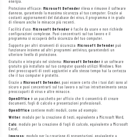
energia.
Protezione efficace:
Microsoft Defender
rileva e rimuove il software
dannoso, garantendo la massima sicurezza al tuo computer. Grazie ai
costanti aggiornamenti del database dei virus, il programma è in grado
di rilevare anche le minacce più recenti.
Facilità d’uso:
Microsoft Defender
è facile da usare e non richiede
configurazioni complesse. Puoi concentrarti sul tuo lavoro e il
programma si occuperà della sicurezza del tuo computer.
Supporto per altri strumenti di sicurezza:
Microsoft Defender
può
funzionare insieme ad altri programmi antivirus, garantendoti un
ulteriore livello di protezione.
Gratuito e integrato nel sistema:
Microsoft Defender
è un software
gratuito già installato sul tuo computer quando utilizzi Windows. Non
devi preoccuparti di costi aggiuntivi e allo stesso tempo hai la certezza
che il tuo computer è protetto.
Grazie a
Microsoft Defender
, puoi essere certo che i tuoi dati sono al
sicuro e puoi concentrarti sul tuo lavoro o sul tuo intrattenimento senza
preoccuparti di virus e altre minacce.
OpenOffice
è un pacchetto per ufficio che ti consentirà di creare
documenti, fogli di calcolo e presentazioni professionali.
OpenOffice
contiene molti moduli, come ad esempio:
Writer
: modulo per la creazione di testi, equivalente a Microsoft Word,
Calc
: modulo per la creazione di fogli di calcolo, equivalente a Microsoft
Excel,
Impress
: modulo per la creazione di presentazioni, equivalente a