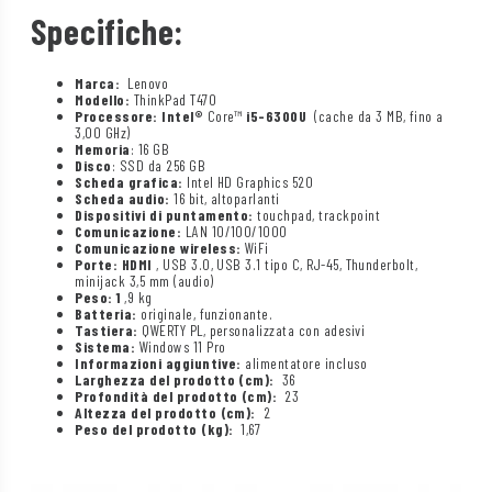
Specifiche:
Marca:
Lenovo
Modello:
ThinkPad T470
Processore: Intel®
Core™
i5-6300U
(cache da 3 MB, fino a
3,00 GHz)
Memoria
: 16 GB
Disco
: SSD da 256 GB
Scheda grafica:
Intel HD Graphics 520
Scheda audio:
16 bit, altoparlanti
Dispositivi di puntamento:
touchpad, trackpoint
Comunicazione:
LAN 10/100/1000
Comunicazione wireless:
WiFi
Porte: HDMI
, USB 3.0, USB 3.1 tipo C, RJ-45, Thunderbolt,
minijack 3,5 mm (audio)
Peso: 1
,9 kg
Batteria:
originale, funzionante.
Tastiera:
QWERTY PL, personalizzata con adesivi
Sistema:
Windows 11 Pro
Informazioni aggiuntive:
alimentatore incluso
Larghezza del prodotto (cm):
36
Profondità del prodotto (cm):
23
Altezza del prodotto (cm):
2
Peso del prodotto (kg):
1,67