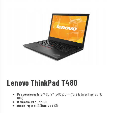
Lenovo ThinkPad T480
Processore:
Intel® Core™ i5-8350u – 1,70 GHz (max fino a 3,60
GHz)
Memoria RAM:
32 GB
Disco rigido:
SSD
da 256
GB