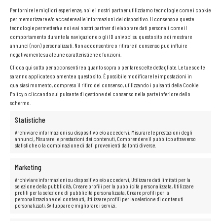
La cerniera che consente di aprire il laptop fino a 180 gradi permette di
Per fornire le migliori esperienze, noi e i nostri partner utilizziamo tecnologie come i cookie
regolare in modo flessibile l’angolo di inclinazione dello schermo. Ciò è
per memorizzare e/o accedere alle informazioni del dispositivo. Il consenso a queste
particolarmente utile nel lavoro di squadra, durante le presentazioni o in
tecnologie permetterà a noi e ai nostri partner di elaborare dati personali come il
viaggio.
comportamento durante la navigazione o gli ID univoci su questo sito e di mostrare
Tastiera ergonomica e controllo preciso
annunci (non) personalizzati. Non acconsentire o ritirare il consenso può influire
La comoda tastiera a isola con tasti chiari e piacevoli è il segno
negativamente su alcune caratteristiche e funzioni.
distintivo della serie ThinkPad. In combinazione con il touchpad
sensibile che supporta i gesti multi-dito e il leggendario trackpoint,
Clicca qui sotto per acconsentire a quanto sopra o per fare scelte dettagliate. Le tue scelte
consente un controllo comodo e preciso del dispositivo, anche senza
saranno applicate solamente a questo sito. È possibile modificare le impostazioni in
l’uso del mouse, in qualsiasi condizione.
qualsiasi momento, compreso il ritiro del consenso, utilizzando i pulsanti della Cookie
Copertura meccanica della fotocamera: maggiore sicurezza
Policy o cliccando sul pulsante di gestione del consenso nella parte inferiore dello
schermo.
Il laptop è dotato di un pratico interruttore meccanico che copre la
webcam (funzione ThinkShutter). Questa soluzione semplice ma efficace
aumenta la privacy e la sicurezza dell’utente in ogni situazione.
Statistiche
Archiviare informazioni su dispositivo e/o accedervi, Misurare le prestazioni degli
annunci, Misurare le prestazioni dei contenuti, Comprendere il pubblico attraverso
statistiche o la combinazione di dati provenienti da fonti diverse.
Marketing
Archiviare informazioni su dispositivo e/o accedervi, Utilizzare dati limitati per la
selezione della pubblicità, Creare profili per la pubblicità personalizzata, Utilizzare
profili per la selezione di pubblicità personalizzata, Creare profili per la
personalizzazione dei contenuti, Utilizzare profili per la selezione di contenuti
personalizzati, Sviluppare e migliorare i servizi.