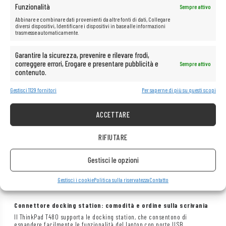
Funzionalità
Sempre attivo
Abbinare e combinare dati provenienti da altre fonti di dati, Collegare
diversi dispositivi, Identificare i dispositivi in base alle informazioni
trasmesse automaticamente.
Garantire la sicurezza, prevenire e rilevare frodi,
correggere errori, Erogare e presentare pubblicità e
Sempre attivo
contenuto.
Gestisci 1129 fornitori
Per saperne di più su questi scopi
ACCETTARE
RIFIUTARE
Gestisci le opzioni
Gestisci i cookie
Politica sulla riservatezza
Contatto
Connettore docking station: comodità e ordine sulla scrivania
Il ThinkPad T480 supporta le docking station, che consentono di
espandere facilmente le funzionalità del laptop con porte USB