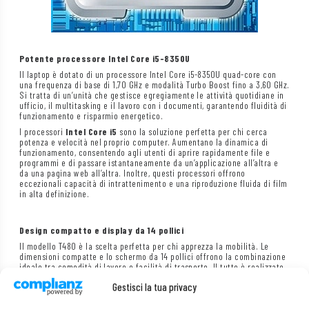
Potente processore Intel Core i5-8350U
Il laptop è dotato di un processore Intel Core i5-8350U quad-core con
una frequenza di base di 1,70 GHz e modalità Turbo Boost fino a 3,60 GHz.
Si tratta di un’unità che gestisce egregiamente le attività quotidiane in
ufficio, il multitasking e il lavoro con i documenti, garantendo fluidità di
funzionamento e risparmio energetico.
I processori
Intel Core i5
sono la soluzione perfetta per chi cerca
potenza e velocità nel proprio computer. Aumentano la dinamica di
funzionamento, consentendo agli utenti di aprire rapidamente file e
programmi e di passare istantaneamente da un’applicazione all’altra e
da una pagina web all’altra. Inoltre, questi processori offrono
eccezionali capacità di intrattenimento e una riproduzione fluida di film
in alta definizione.
Design compatto e display da 14 pollici
Il modello T480 è la scelta perfetta per chi apprezza la mobilità. Le
dimensioni compatte e lo schermo da 14 pollici offrono la combinazione
ideale tra comodità di lavoro e facilità di trasporto. Il tutto è realizzato
con materiali di alta qualità, che garantiscono durata e un aspetto
Gestisci la tua privacy
elegante.
Ampia possibilità di regolazione – coperchio apribile fino a 180