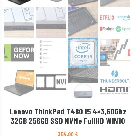
Lenovo ThinkPad T480 I5 4×3,60Ghz
32GB 256GB SSD NVMe FullHD WIN10
354,00
€