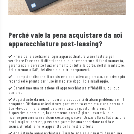
Perché vale la pena acquistare da noi
apparecchiature post-leasing?
✔️ Prima della spedizione, ogni apparecchiatura viene testata per
verificare l’assenza di difetti tecnici e la temperatura di funzionamento,
garantendo il corretto funzionamento di tutte le porte, dell’alimentatore,
della memoria RAM, del disco e di altri componenti.
✔️ Il computer dispone di un sistema operativo aggiornato, dei driver più
recenti ed è pronto per l’uso immediato dopo il disimballaggio.
✔️ Garantiamo una selezione di apparecchiature affidabili su cui puoi
contare.
✔️ Acquistando da noi, non dovrai preoccuparti di alcun problema con il
computer! Offriamo un’assistenza post-vendita completa e una garanzia
door-to-door, il che significa che in caso di guasto ritireremo il
dispositivo a domicilio, lo ripareremo entro 3 giorni lavorativi e lo
riconsegneremo senza alcun costo aggiuntivo. Grazie alla collaborazione
con i migliori corrieri, possiamo garantire una spedizione rapida e
sicura. Affidati a noi e approfitta della nostra offerta!
✔️ Acquistando apparecchiature IT usate, non solo risparmi denaro, ma