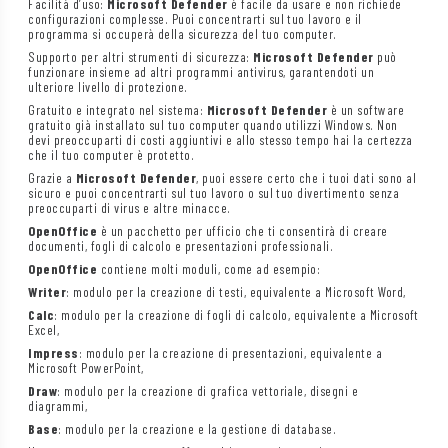
Facilità d’uso:
Microsoft Defender
è facile da usare e non richiede
configurazioni complesse. Puoi concentrarti sul tuo lavoro e il
programma si occuperà della sicurezza del tuo computer.
Supporto per altri strumenti di sicurezza:
Microsoft Defender
può
funzionare insieme ad altri programmi antivirus, garantendoti un
ulteriore livello di protezione.
Gratuito e integrato nel sistema:
Microsoft Defender
è un software
gratuito già installato sul tuo computer quando utilizzi Windows. Non
devi preoccuparti di costi aggiuntivi e allo stesso tempo hai la certezza
che il tuo computer è protetto.
Grazie a
Microsoft Defender
, puoi essere certo che i tuoi dati sono al
sicuro e puoi concentrarti sul tuo lavoro o sul tuo divertimento senza
preoccuparti di virus e altre minacce.
OpenOffice
è un pacchetto per ufficio che ti consentirà di creare
documenti, fogli di calcolo e presentazioni professionali.
OpenOffice
contiene molti moduli, come ad esempio:
Writer
: modulo per la creazione di testi, equivalente a Microsoft Word,
Calc
: modulo per la creazione di fogli di calcolo, equivalente a Microsoft
Excel,
Impress
: modulo per la creazione di presentazioni, equivalente a
Microsoft PowerPoint,
Draw
: modulo per la creazione di grafica vettoriale, disegni e
diagrammi,
Base
: modulo per la creazione e la gestione di database.