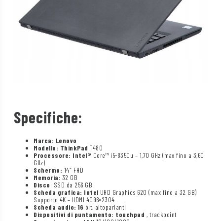
Specifiche:
Marca: Lenovo
Modello: ThinkPad
T480
Processore: Intel®
Core™ i5-8350u – 1,70 GHz (max fino a 3,60
GHz)
Schermo:
14″ FHD
Memoria
: 32 GB
Disco
: SSD da 256 GB
Scheda grafica: Intel
UHD Graphics 620 (max fino a 32 GB)
Supporto 4K – HDMI 4096×2304
Scheda audio: 16
bit, altoparlanti
Dispositivi di puntamento: touchpad
, trackpoint